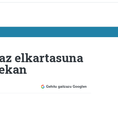
z elkartasuna
mekan
Gehitu gaitzazu Googlen