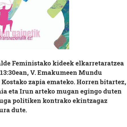
alde Feministako kideek elkarretaratzea
 13:30ean, V. Emakumeen Mundu
 Kostako zapia emateko. Horren bitartez,
a eta Irun arteko mugan egingo duten
uga politiken kontrako ekintzagaz
ura dute.