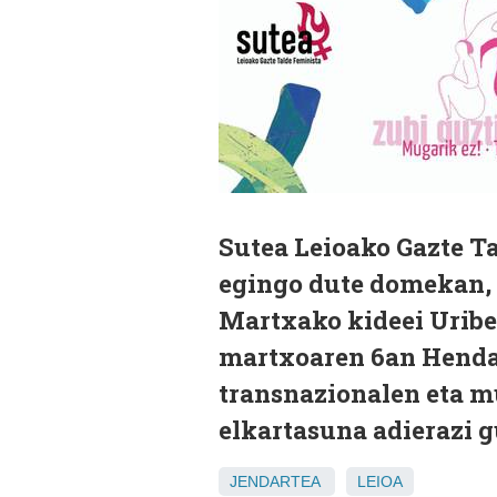
Sutea Leioako Gazte T
egingo dute domekan,
Martxako kideei Uribe
martxoaren 6an Hendai
transnazionalen eta m
elkartasuna adierazi g
JENDARTEA
LEIOA