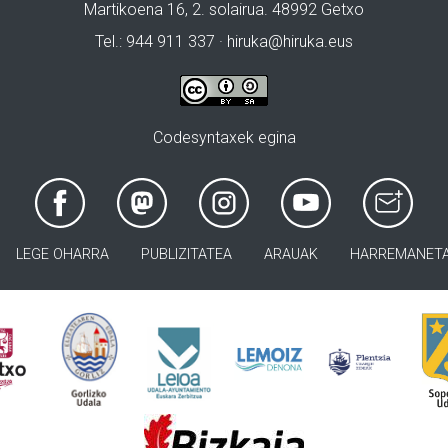
Martikoena 16, 2. solairua. 48992 Getxo
Tel.: 944 911 337 · hiruka@hiruka.eus
Codesyntaxek egina
LEGE OHARRA
PUBLIZITATEA
ARAUAK
HARREMANET