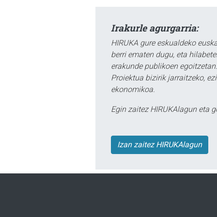
Irakurle agurgarria:
HIRUKA gure eskualdeko euskar
berri ematen dugu, eta hilabet
erakunde publikoen egoitzetan.
Proiektua bizirik jarraitzeko, 
ekonomikoa.
Egin zaitez HIRUKAlagun eta g
Izan zaitez HIRUKAlagun