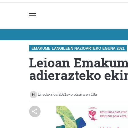
EMAKUME LANGILEEN NAZIOARTEKO EGUNA 2021
Leioan Emakum
adierazteko eki
Erredakzioa
2021eko otsailaren 18a