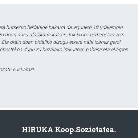
a hutsezko hedabide bakarra da; egunero 10 udalerriren
ero doan duzu aldizkaria kalean, tokiko komertzioetan zein
 Eta orain doan bidaliko dizugu etxera nahi izanez gero!
ezinbestekoa dugu zu bezalako irakurleen babesa eta ekarpen
ozatu euskaraz!
HIRUKA Koop.Sozietatea.