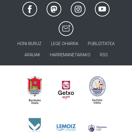
HONI BURUZ
LEGE OHARRA
PUBLIZITATEA
ARAUAK
HARREMANETARAKO
RSS