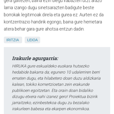
gera gaitezen, baina ezin diegu irabazten utzi; arazo
larria izango dugu sinetsarazten badigute beste
borrokak legitimoak direla eta gurea ez. Aurten ez da
kontzentrazio handirik egongo, baina gure herrietara
atera behar gara gure ahotsa entzun dadin.
IRITZIA
LEIOA
Irakurle agurgarria:
HIRUKA gure eskualdeko euskara hutsezko
hedabide bakarra da; egunero 10 udalerriren berri
ematen dugu, eta hilabetero doan duzu aldizkaria
kalean, tokiko komertzioetan zein erakunde
publikoen egoitzetan. Eta orain doan bidaliko
dizugu etxera nahi izanez gero! Proiektua bizirik
jarraitzeko, ezinbestekoa dugu zu bezalako
irakurleen babesa eta ekarpen ekonomikoa.