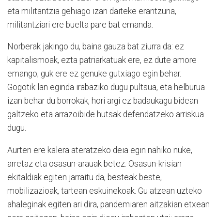
eta militantzia gehiago izan daiteke erantzuna,
militantziari ere buelta pare bat emanda.
Norberak jakingo du, baina gauza bat ziurra da: ez
kapitalismoak, ezta patriarkatuak ere, ez dute amore
emango; guk ere ez genuke gutxiago egin behar.
Gogotik lan eginda irabaziko dugu pultsua, eta helburua
izan behar du borrokak, hori argi ez badaukagu bidean
galtzeko eta arrazoibide hutsak defendatzeko arriskua
dugu.
Aurten ere kalera ateratzeko deia egin nahiko nuke,
arretaz eta osasun-arauak betez. Osasun-krisian
ekitaldiak egiten jarraitu da, besteak beste,
mobilizazioak, tartean eskuinekoak. Gu atzean uzteko
ahaleginak egiten ari dira, pandemiaren aitzakian etxean