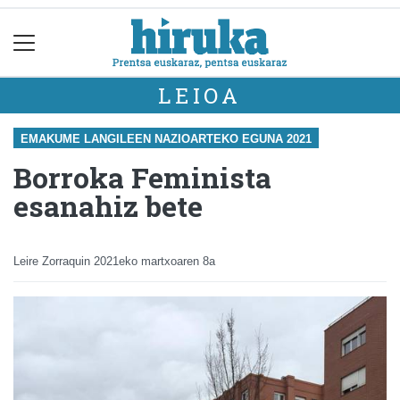
LEIOA
EMAKUME LANGILEEN NAZIOARTEKO EGUNA 2021
Borroka Feminista
esanahiz bete
Leire Zorraquin
2021eko martxoaren 8a