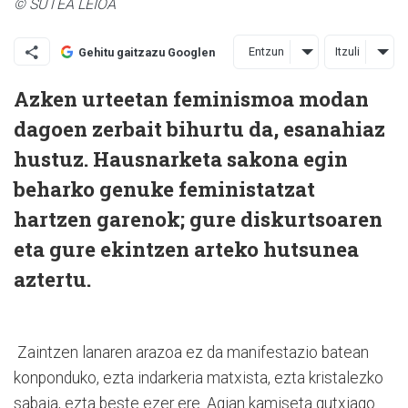
© SUTEA LEIOA
Entzun
Itzuli
Gehitu gaitzazu Googlen
Azken urteetan feminismoa modan
dagoen zerbait bihurtu da, esanahiaz
hustuz. Hausnarketa sakona egin
beharko genuke feministatzat
hartzen garenok; gure diskurtsoaren
eta gure ekintzen arteko hutsunea
aztertu.
Zaintzen lanaren arazoa ez da manifestazio batean
konponduko, ezta indarkeria matxista, ezta kristalezko
sabaia, ezta beste ezer ere. Agian kamiseta gutxiago