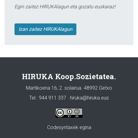
Egin zaitez HIRUKAlagun eta gozatu euskaraz!
Izan zaitez HIRUKAlagun
HIRUKA Koop.Sozietatea.
Martikoena 16, 2. solairua. 48992 Getxo
Tel.: 944 911 337 · hiruka@hiruka.eus
Codesyntaxek egina