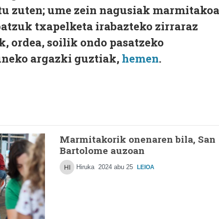
tu zuten; ume zein nagusiak marmitako
 batzuk txapelketa irabazteko zirraraz
uk, ordea, soilik ondo pasatzeko
uneko argazki guztiak,
hemen
.
Marmitakorik onenaren bila, San
Bartolome auzoan
Hiruka
2024 abu 25
LEIOA