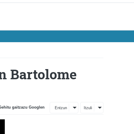
an Bartolome
Gehitu gaitzazu Googlen
Entzun
Itzuli