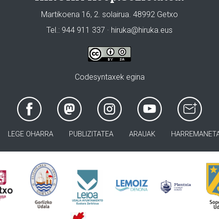
Martikoena 16, 2. solairua. 48992 Getxo
Tel.: 944 911 337 · hiruka@hiruka.eus
Codesyntaxek egina
LEGE OHARRA
PUBLIZITATEA
ARAUAK
HARREMANET