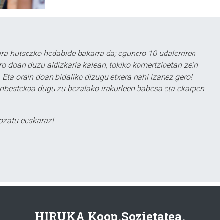
a hutsezko hedabide bakarra da; egunero 10 udalerriren
ero doan duzu aldizkaria kalean, tokiko komertzioetan zein
 Eta orain doan bidaliko dizugu etxera nahi izanez gero!
ezinbestekoa dugu zu bezalako irakurleen babesa eta ekarpen
ozatu euskaraz!
HIRUKA Koop.Sozietatea.