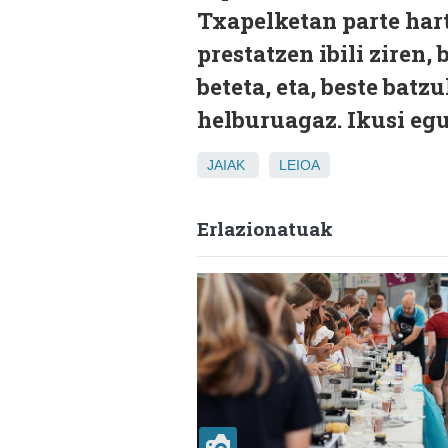
Txapelketan parte har
prestatzen ibili ziren,
beteta, eta, beste batz
helburuagaz. Ikusi eg
JAIAK
LEIOA
Erlazionatuak