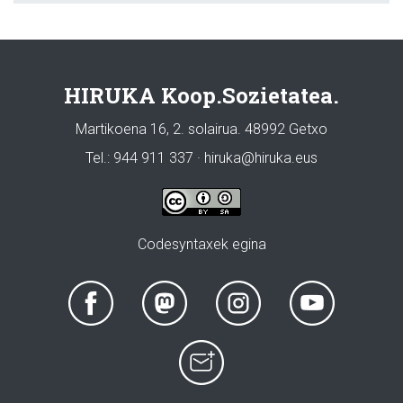
HIRUKA Koop.Sozietatea.
Martikoena 16, 2. solairua. 48992 Getxo
Tel.: 944 911 337 · hiruka@hiruka.eus
Codesyntaxek egina