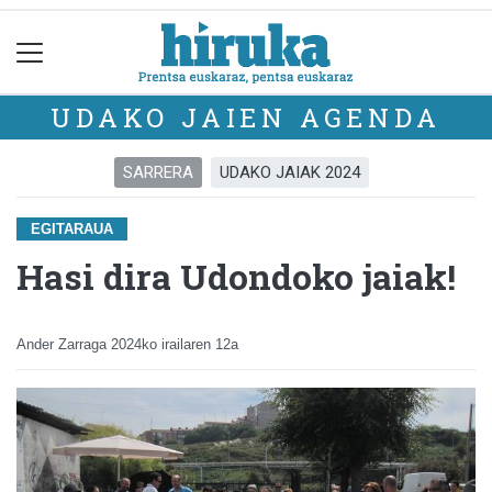
UDAKO JAIEN AGENDA
SARRERA
UDAKO JAIAK 2024
EGITARAUA
Hasi dira Udondoko jaiak!
Ander Zarraga
2024ko irailaren 12a