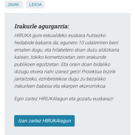
JAIAK
LEIOA
Irakurle agurgarria:
HIRUKA gure eskualdeko euskara hutsezko
hedabide bakarra da; egunero 10 udalerriren berri
ematen dugu, eta hilabetero doan duzu aldizkaria
kalean, tokiko komertzioetan zein erakunde
publikoen egoitzetan. Eta orain doan bidaliko
dizugu etxera nahi izanez gero! Proiektua bizirik
jarraitzeko, ezinbestekoa dugu zu bezalako
irakurleen babesa eta ekarpen ekonomikoa.
Egin zaitez HIRUKAlagun eta gozatu euskaraz!
Izan zaitez HIRUKAlagun