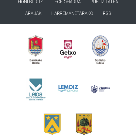
HONI BURUZ
LEGE OHARRA
PUBLIZITATEA
ARAUAK
HARREMANETARAKO
RSS