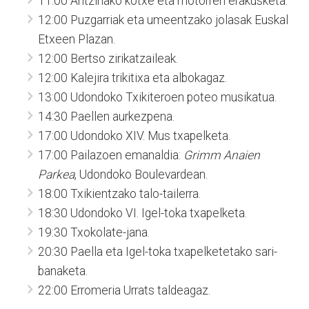
11:00 Antzinako kotxe eta motorren erakusketa.
12:00 Puzgarriak eta umeentzako jolasak Euskal
Etxeen Plazan.
12:00 Bertso zirikatzaileak.
12:00 Kalejira trikitixa eta albokagaz.
13:00 Udondoko Txikiteroen poteo musikatua.
14:30 Paellen aurkezpena.
17:00 Udondoko XIV. Mus txapelketa.
17:00 Pailazoen emanaldia:
Grimm Anaien
Parkea
, Udondoko Boulevardean.
18:00 Txikientzako talo-tailerra.
18:30 Udondoko VI. Igel-toka txapelketa.
19:30 Txokolate-jana.
20:30 Paella eta Igel-toka txapelketetako sari-
banaketa.
22:00 Erromeria Urrats taldeagaz.