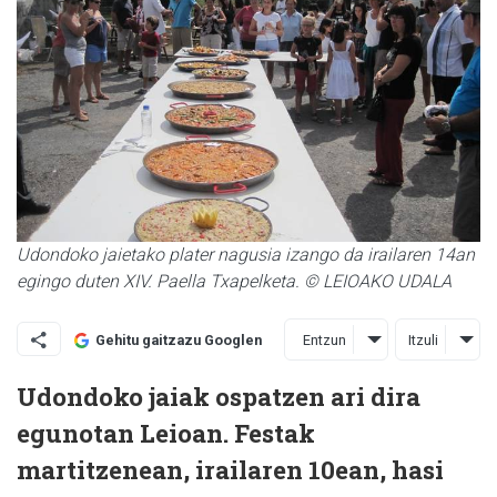
Udondoko jaietako plater nagusia izango da irailaren 14an
egingo duten XIV. Paella Txapelketa. © LEIOAKO UDALA
Entzun
Itzuli
Gehitu gaitzazu Googlen
Udondoko jaiak ospatzen ari dira
egunotan Leioan. Festak
martitzenean, irailaren 10ean, hasi