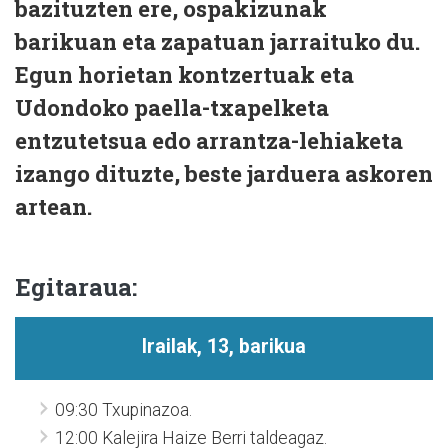
bazituzten ere, ospakizunak
barikuan eta zapatuan jarraituko du.
Egun horietan kontzertuak eta
Udondoko paella-txapelketa
entzutetsua edo arrantza-lehiaketa
izango dituzte, beste jarduera askoren
artean.
Egitaraua:
Irailak, 13, barikua
09:30 Txupinazoa.
12:00 Kalejira Haize Berri taldeagaz.