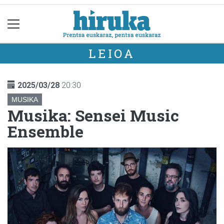
LEIOA
2025/03/28
20:30
MUSIKA
Musika: Sensei Music
Ensemble