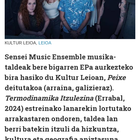
KULTUR LEIOA,
LEIOA
Sensei Music Ensemble musika-
taldeak bere bigarren EPa aurkezteko
bira hasiko du Kultur Leioan,
Peixe
deitutakoa (arraina, galizieraz).
Termodinamika Itzulezina
(Errabal,
2024) estreinako lanarekin lortutako
arrakastaren ondoren, taldea lan
berri batekin itzuli da hizkuntza,
kultura eta geografia aniztasuna