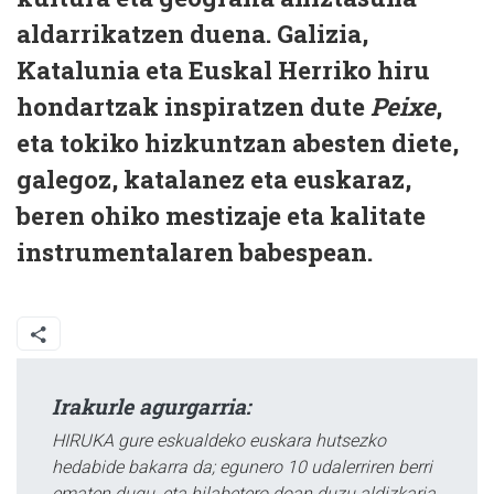
aldarrikatzen duena. Galizia,
Katalunia eta Euskal Herriko hiru
hondartzak inspiratzen dute
Peixe
,
eta tokiko hizkuntzan abesten diete,
galegoz, katalanez eta euskaraz,
beren ohiko mestizaje eta kalitate
instrumentalaren babespean.
Irakurle agurgarria:
HIRUKA gure eskualdeko euskara hutsezko
hedabide bakarra da; egunero 10 udalerriren berri
ematen dugu, eta hilabetero doan duzu aldizkaria