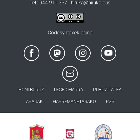
Tel.: 944 911 337 · hiruka@hiruka.eus
Codesyntaxek egina
HONI BURUZ
LEGE OHARRA
PUBLIZITATEA
ARAUAK
HARREMANETARAKO
RSS