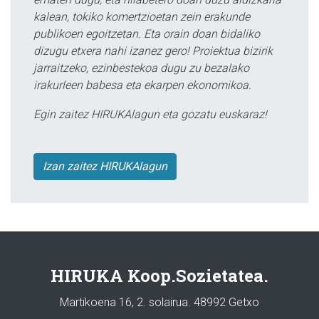
kalean, tokiko komertzioetan zein erakunde
publikoen egoitzetan. Eta orain doan bidaliko
dizugu etxera nahi izanez gero! Proiektua bizirik
jarraitzeko, ezinbestekoa dugu zu bezalako
irakurleen babesa eta ekarpen ekonomikoa.
Egin zaitez HIRUKAlagun eta gozatu euskaraz!
Izan zaitez HIRUKAlagun
HIRUKA Koop.Sozietatea.
Martikoena 16, 2. solairua. 48992 Getxo