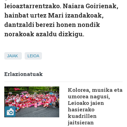
leioaztarrentzako. Naiara Goirienak,
hainbat urtez Mari izandakoak,
dantzaldi berezi honen nondik
norakoak azaldu dizkigu.
JAIAK
LEIOA
Erlazionatuak
Kolorea, musika eta
umorea nagusi,
Leioako jaien
hasierako
kuadrillen
jaitsieran