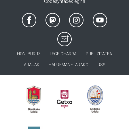
Codesyntaxek egina
HONI BURUZ
LEGE OHARRA
PUBLIZITATEA
ARAUAK
HARREMANETARAKO
RSS