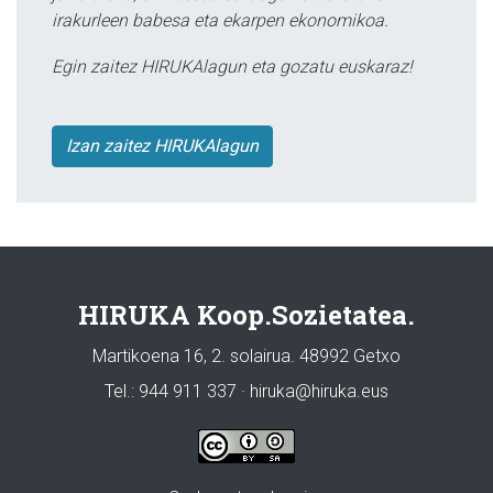
irakurleen babesa eta ekarpen ekonomikoa.
Egin zaitez HIRUKAlagun eta gozatu euskaraz!
Izan zaitez HIRUKAlagun
HIRUKA Koop.Sozietatea.
Martikoena 16, 2. solairua. 48992 Getxo
Tel.: 944 911 337 · hiruka@hiruka.eus