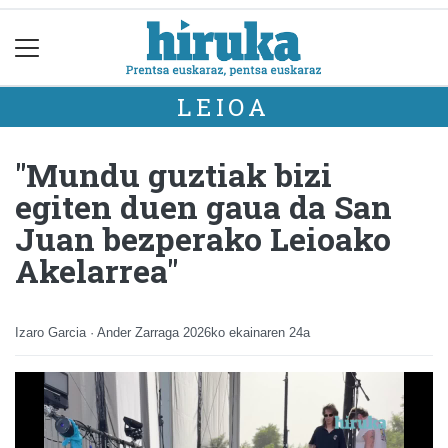
LEIOA
"Mundu guztiak bizi
egiten duen gaua da San
Juan bezperako Leioako
Akelarrea"
Izaro Garcia · Ander Zarraga
2026ko ekainaren 24a