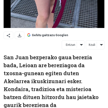
Gehitu gaitzazu Googlen
Entzun
Itzuli
San Juan bezperako gaua berezia
bada, Leioan are bereziagoa da
txosna-gunean egiten duten
Akelarrea ikuskizunari esker.
Kondaira, tradizioa eta misterioa
batzen dituen hitzordu hau jaietako
gaurik bereziena da