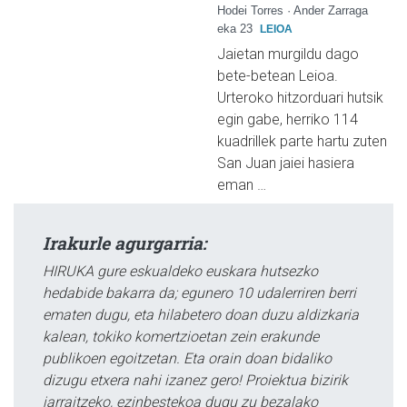
Hodei Torres · Ander Zarraga
eka 23
LEIOA
Jaietan murgildu dago
bete-betean Leioa.
Urteroko hitzorduari hutsik
egin gabe, herriko 114
kuadrillek parte hartu zuten
San Juan jaiei hasiera
eman …
Irakurle agurgarria:
HIRUKA gure eskualdeko euskara hutsezko
hedabide bakarra da; egunero 10 udalerriren berri
ematen dugu, eta hilabetero doan duzu aldizkaria
kalean, tokiko komertzioetan zein erakunde
publikoen egoitzetan. Eta orain doan bidaliko
dizugu etxera nahi izanez gero! Proiektua bizirik
jarraitzeko, ezinbestekoa dugu zu bezalako