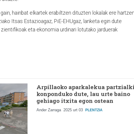
 gain, hainbat elkartek erabiltzen dituzten lokalak ere hartze
ziako Itsas Estazioagaz, PiE-EHUgaz, lanketa egin dute
 zientifikoak eta ekonomia urdinari lotutako jarduerak
Arpillaoko aparkalekua partzialk
konponduko dute, lau urte baino
gehiago itxita egon ostean
Ander Zarraga
2025 urt 03
PLENTZIA