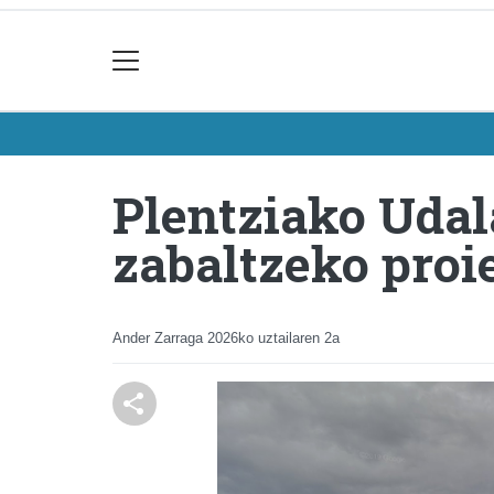
Plentziako Udal
zabaltzeko proi
Ander Zarraga
2026ko uztailaren 2a