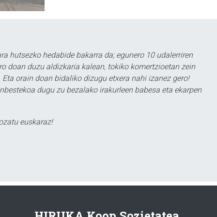
a hutsezko hedabide bakarra da; egunero 10 udalerriren
ero doan duzu aldizkaria kalean, tokiko komertzioetan zein
 Eta orain doan bidaliko dizugu etxera nahi izanez gero!
ezinbestekoa dugu zu bezalako irakurleen babesa eta ekarpen
ozatu euskaraz!
HIRUKA Koop.Sozietatea.