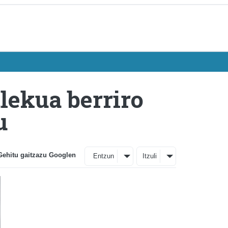
lekua berriro
u
Gehitu gaitzazu Googlen
Entzun
Itzuli