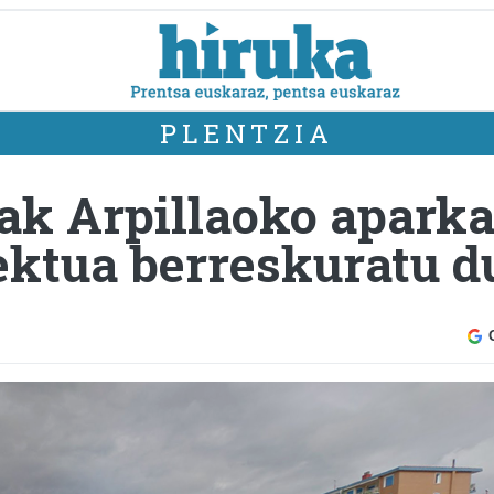
PLENTZIA
ak Arpillaoko aparka
ektua berreskuratu d