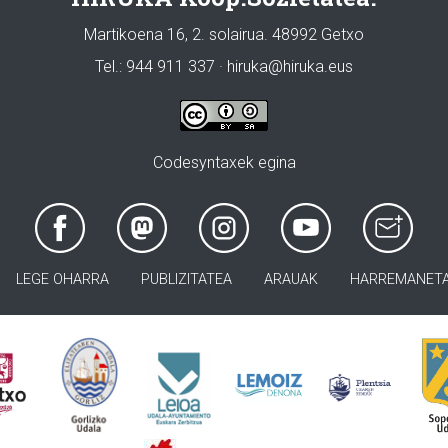
Martikoena 16, 2. solairua. 48992 Getxo
Tel.: 944 911 337 · hiruka@hiruka.eus
Codesyntaxek egina
LEGE OHARRA
PUBLIZITATEA
ARAUAK
HARREMANET