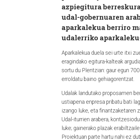
azpiegitura berreskur
udal-gobernuaren arab
aparkalekua berriro ma
udalerriko aparkaleku
Aparkalekua duela sei urte itxi z
eragindako egitura-kalteak argudi
sortu du Plentzian: gaur egun 700 
erroldatu baino gehiagorentzat.
Udalak landutako proposamen ber
ustiapena enpresa pribatu bati la
izango luke, eta finantzaketaren z
Udal-iturrien arabera, kontzesio
luke; gainerako plazak erabiltzaile
Proiektuan parte hartu nahi ez dut