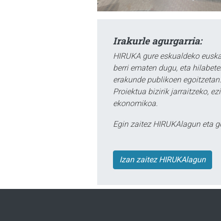
Irakurle agurgarria:
HIRUKA gure eskualdeko euskar
berri ematen dugu, eta hilabet
erakunde publikoen egoitzetan.
Proiektua bizirik jarraitzeko, 
ekonomikoa.
Egin zaitez HIRUKAlagun eta g
Izan zaitez HIRUKAlagun