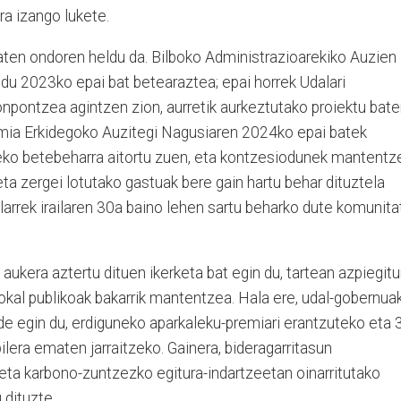
ra izango lukete.
aten ondoren heldu da. Bilboko Administrazioarekiko Auzien
o du 2023ko epai bat betearaztea; epai horrek Udalari
npontzea agintzen zion, aurretik aurkeztutako proiektu bat
omia Erkidegoko Auzitegi Nagusiaren 2024ko epai batek
eko betebeharra aitortu zuen, eta kontzesiodunek mantentz
eta zergei lotutako gastuak bere gain hartu behar dituztela
ularrek irailaren 30a baino lehen sartu beharko dute komunita
aukera aztertu dituen ikerketa bat egin du, tartean azpiegitu
okal publikoak bakarrik mantentzea. Hala ere, udal-gobernua
de egin du, erdiguneko aparkaleku-premiari erantzuteko eta 
bilera ematen jarraitzeko. Gainera, bideragarritasun
eta karbono-zuntzezko egitura-indartzeetan oinarritutako
 dituzte.