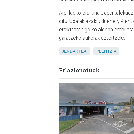
Arpillaoko eraikinak, aparkalekuaz
ditu. Udalak azaldu duenez, Plent
eraikinaren goiko aldean erabilera
garatzeko aukerak aztertzeko.
JENDARTEA
PLENTZIA
Erlazionatuak