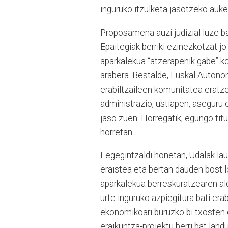
inguruko itzulketa jasotzeko auke
Proposamena auzi judizial luze b
Epaitegiak berriki ezinezkotzat j
aparkalekua “atzerapenik gabe” ko
arabera. Bestalde, Euskal Auton
erabiltzaileen komunitatea eratz
administrazio, ustiapen, aseguru 
jaso zuen. Horregatik, egungo tit
horretan.
Legegintzaldi honetan, Udalak lau 
eraistea eta bertan dauden bost l
aparkalekua berreskuratzearen al
urte inguruko azpiegitura bati era
ekonomikoari buruzko bi txosten 
eraikuntza-proiektu berri bat landu