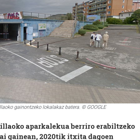
illaoko gainontzeko lokalakaz batera. © GOOGLE
llaoko aparkalekua berriro erabiltzeko
ai gainean, 2020tik itxita dagoen