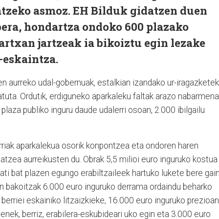
atzeko asmoz. EH Bilduk gidatzen duen
era, hondartza ondoko 600 plazako
rtxan jartzeak ia bikoiztu egin lezake
-eskaintza.
uen aurreko udal-gobernuak, estalkian izandako ur-iragazketek
atuta. Ordutik, erdiguneko aparkaleku faltak arazo nabarmena
plaza publiko inguru daude udalerri osoan, 2.000 ibilgailu
riak aparkalekua osorik konpontzea eta ondoren haren
gatzea aurreikusten du. Obrak 5,5 milioi euro inguruko kostua
ati bat plazen egungo erabiltzaileek hartuko lukete bere gain
dun bakoitzak 6.000 euro inguruko derrama ordaindu beharko
 berriei eskainiko litzaizkieke, 16.000 euro inguruko prezioan
enek, berriz, erabilera-eskubideari uko egin eta 3.000 euro