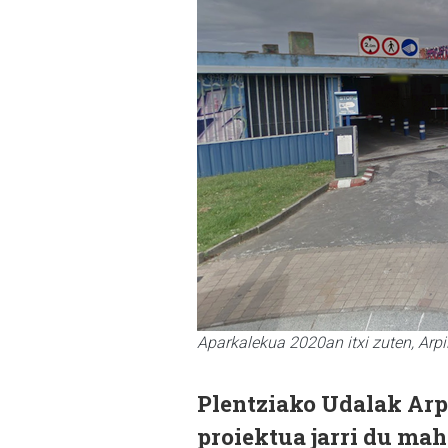
Aparkalekua 2020an itxi zuten, Arp
Plentziako Udalak Arpi
proiektua jarri du mah