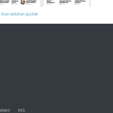
»
Ikusi aldizkari guztiak
ARAKO
RSS