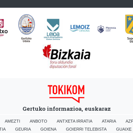
Gertuko informazioa, euskaraz
AMEZTI
ANBOTO
ANTXETA IRRATIA
ATARIA
AZP
TIA
GEURIA
GOIENA
GOIERRI TELEBISTA
GUAIXE