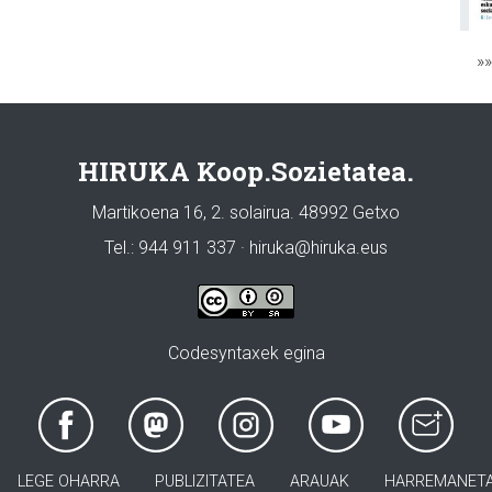
»
HIRUKA Koop.Sozietatea.
Martikoena 16, 2. solairua. 48992 Getxo
Tel.: 944 911 337 · hiruka@hiruka.eus
Codesyntaxek egina
LEGE OHARRA
PUBLIZITATEA
ARAUAK
HARREMANET