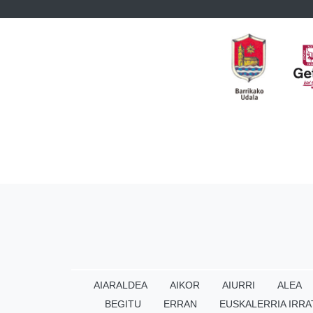
AIARALDEA
AIKOR
AIURRI
ALEA
BEGITU
ERRAN
EUSKALERRIA IRRA