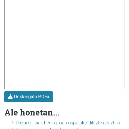
Deskargatu PDFa
Ale honetan...
Urizarko jaiak herri-giroan ospatuko dituzte abuztuan