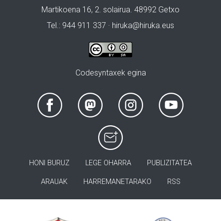
Martikoena 16, 2. solairua. 48992 Getxo
Tel.: 944 911 337 · hiruka@hiruka.eus
Codesyntaxek egina
HONI BURUZ
LEGE OHARRA
PUBLIZITATEA
ARAUAK
HARREMANETARAKO
RSS