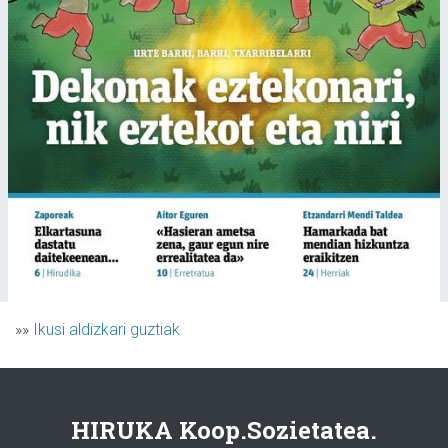
»»
Ikusi aldizkari guztiak
HIRUKA Koop.Sozietatea.