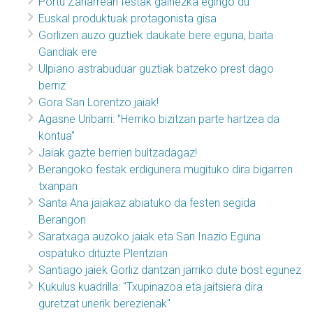
Portu Zaharrean festak gainezka egingo du
Euskal produktuak protagonista gisa
Gorlizen auzo guztiek daukate bere eguna, baita
Gandiak ere
Ulpiano astrabuduar guztiak batzeko prest dago
berriz
Gora San Lorentzo jaiak!
Agasne Uribarri: "Herriko bizitzan parte hartzea da
kontua"
Jaiak gazte berrien bultzadagaz!
Berangoko festak erdigunera mugituko dira bigarren
txanpan
Santa Ana jaiakaz abiatuko da festen segida
Berangon
Saratxaga auzoko jaiak eta San Inazio Eguna
ospatuko dituzte Plentzian
Santiago jaiek Gorliz dantzan jarriko dute bost egunez
Kukulus kuadrilla: "Txupinazoa eta jaitsiera dira
guretzat unerik berezienak"