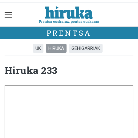
PRENTSA
UK
HIRUKA
GEHIGARRIAK
Hiruka 233