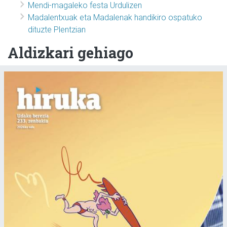
Mendi-magaleko festa Urdulizen
Madalentxuak eta Madalenak handikiro ospatuko
dituzte Plentzian
Aldizkari gehiago