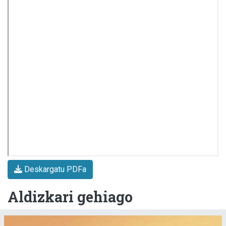
Deskargatu PDFa
Aldizkari gehiago