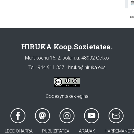
»
HIRUKA Koop.Sozietatea.
Martikoena 16, 2. solairua. 48992 Getxo
Tel.: 944 911 337 · hiruka@hiruka.eus
Codesyntaxek egina
LEGE OHARRA
PUBLIZITATEA
ARAUAK
HARREMANET