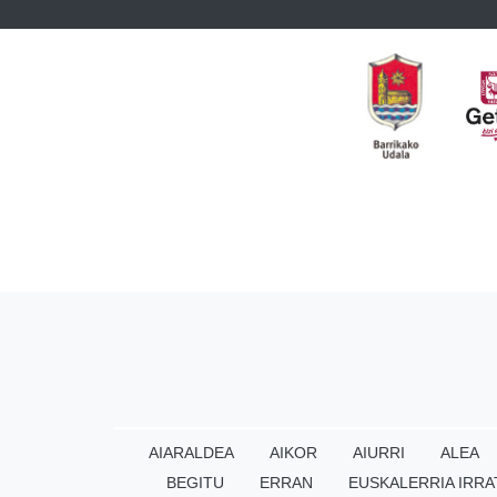
AIARALDEA
AIKOR
AIURRI
ALEA
BEGITU
ERRAN
EUSKALERRIA IRRA