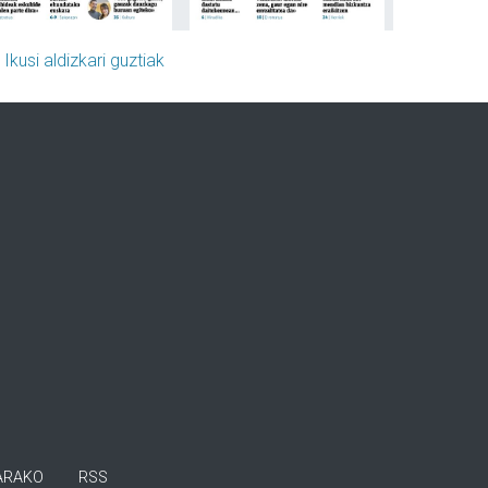
»
Ikusi aldizkari guztiak
ARAKO
RSS