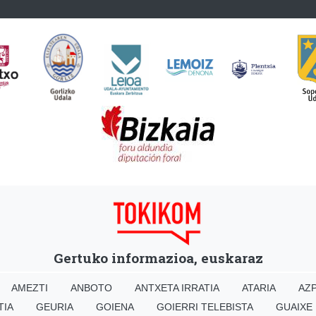
Gertuko informazioa, euskaraz
AMEZTI
ANBOTO
ANTXETA IRRATIA
ATARIA
AZP
TIA
GEURIA
GOIENA
GOIERRI TELEBISTA
GUAIXE