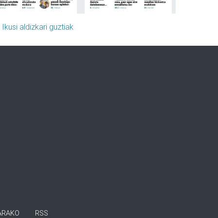
»
Ikusi aldizkari guztiak
ARAKO
RSS