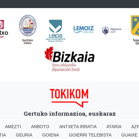
Gertuko informazioa, euskaraz
AMEZTI
ANBOTO
ANTXETA IRRATIA
ATARIA
AZP
TIA
GEURIA
GOIENA
GOIERRI TELEBISTA
GUAIXE