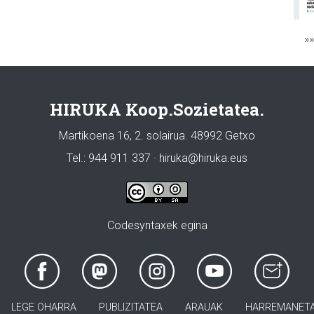
»
HIRUKA Koop.Sozietatea.
Martikoena 16, 2. solairua. 48992 Getxo
Tel.: 944 911 337 · hiruka@hiruka.eus
Codesyntaxek egina
LEGE OHARRA
PUBLIZITATEA
ARAUAK
HARREMANET