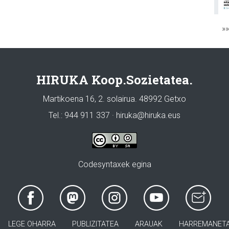
»
HIRUKA Koop.Sozietatea.
Martikoena 16, 2. solairua. 48992 Getxo
Tel.: 944 911 337 · hiruka@hiruka.eus
Codesyntaxek egina
LEGE OHARRA
PUBLIZITATEA
ARAUAK
HARREMANET