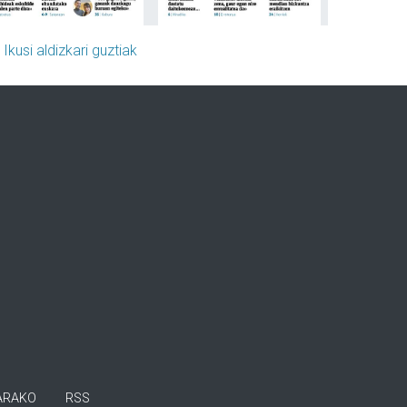
»
Ikusi aldizkari guztiak
ARAKO
RSS