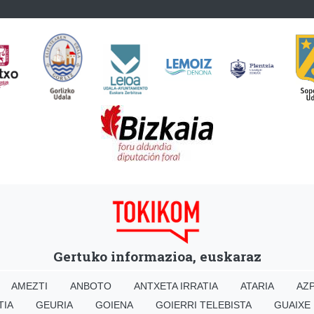
Gertuko informazioa, euskaraz
AMEZTI
ANBOTO
ANTXETA IRRATIA
ATARIA
AZP
TIA
GEURIA
GOIENA
GOIERRI TELEBISTA
GUAIXE