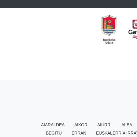
AIARALDEA
AIKOR
AIURRI
ALEA
BEGITU
ERRAN
EUSKALERRIA IRRA