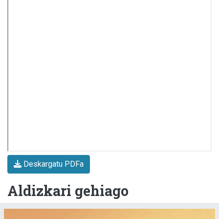
Deskargatu PDFa
Aldizkari gehiago