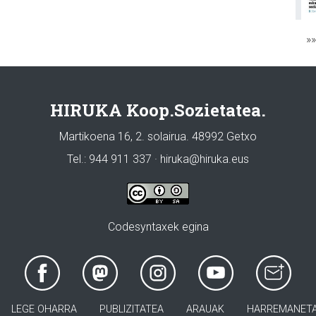
»
HIRUKA Koop.Sozietatea.
Martikoena 16, 2. solairua. 48992 Getxo
Tel.: 944 911 337 · hiruka@hiruka.eus
Codesyntaxek egina
LEGE OHARRA
PUBLIZITATEA
ARAUAK
HARREMANET