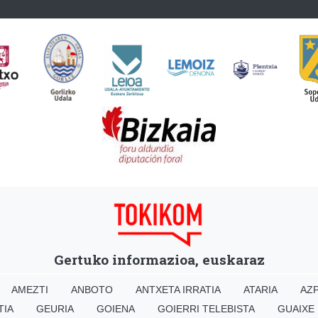
Gertuko informazioa, euskaraz
AMEZTI
ANBOTO
ANTXETA IRRATIA
ATARIA
AZP
TIA
GEURIA
GOIENA
GOIERRI TELEBISTA
GUAIXE