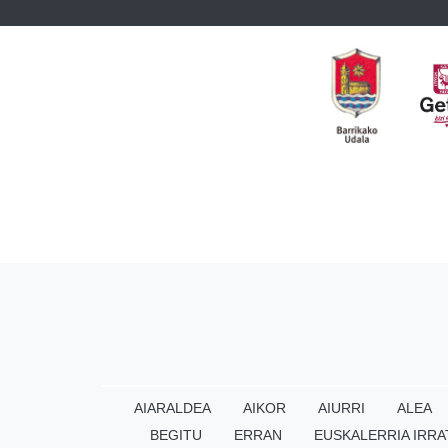
AIARALDEA
AIKOR
AIURRI
ALEA
BEGITU
ERRAN
EUSKALERRIA IRRA