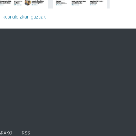
»
Ikusi aldizkari guztiak
ARAKO
RSS