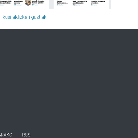
»
Ikusi aldizkari guztiak
ARAKO
RSS