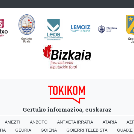
Gertuko informazioa, euskaraz
AMEZTI
ANBOTO
ANTXETA IRRATIA
ATARIA
AZP
TIA
GEURIA
GOIENA
GOIERRI TELEBISTA
GUAIXE