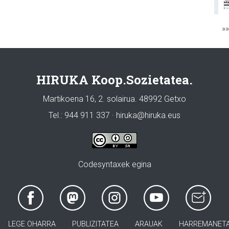
»
HIRUKA Koop.Sozietatea.
Martikoena 16, 2. solairua. 48992 Getxo
Tel.: 944 911 337 · hiruka@hiruka.eus
Codesyntaxek egina
LEGE OHARRA
PUBLIZITATEA
ARAUAK
HARREMANET