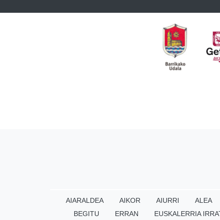
AIARALDEA
AIKOR
AIURRI
ALEA
BEGITU
ERRAN
EUSKALERRIA IRRA