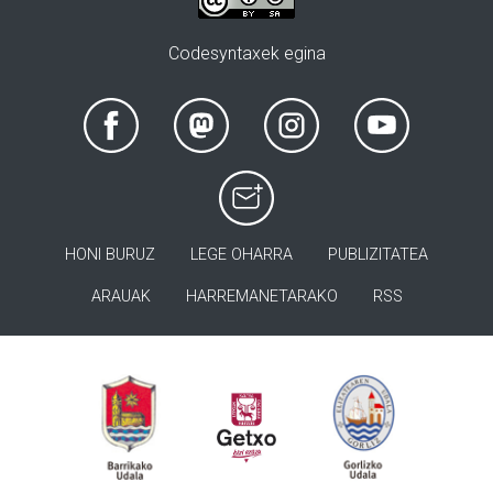
Codesyntaxek egina
HONI BURUZ
LEGE OHARRA
PUBLIZITATEA
ARAUAK
HARREMANETARAKO
RSS