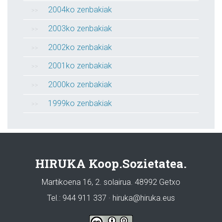
2004ko zenbakiak
2003ko zenbakiak
2002ko zenbakiak
2001ko zenbakiak
2000ko zenbakiak
1999ko zenbakiak
HIRUKA Koop.Sozietatea.
Martikoena 16, 2. solairua. 48992 Getxo
Tel.: 944 911 337 · hiruka@hiruka.eus