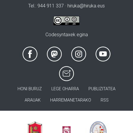
Tel.: 944 911 337 · hiruka@hiruka.eus
Codesyntaxek egina
HONI BURUZ
LEGE OHARRA
PUBLIZITATEA
ARAUAK
HARREMANETARAKO
RSS