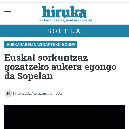
SOPELA
EUSKARAREN NAZIOARTEKO EGUNA
Euskal sorkuntzaz
gozatzeko aukera egongo
da Sopelan
Hiruka
2017ko azaroaren 30a