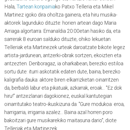
Hala,
Tartean konpainia
ko Patxo Telleria eta Mikel
Martinez igoko dira oholtza gainera, eta hiru musika-
aktorek lagunduko dituzte: horien artean dago Maria
Arriaga algortarra. Emanaldia 20:00etan hasiko da, eta
sarrerak 8 euroan salduko dituzte, ohiko lekuetan.
Telleriak eta Martinezek urteak daroatzate bikote legez
artista-jardunean, antzerki-obrak sortzen, ekoizten eta
antzezten. Denboragaz, ia oharkabean, berezko estiloa
sortu dute: iturri askotatik edaten dute, baina, berezko
kaligrafia dauka: aktore biren elkarrizketan oinarritzen
da, berbaldi labur eta pikatuak, azkarrak, eroak... "Ez dok
hiru!" antzezlanari dagokionez, euskal kantutegian
oinarritutako teatro-ikuskizuna da: "Gure modukoa: eroa,
harrigarria, irrigarria azalez... Baina azal horren poro
bakoitzari gure musikarekiko maitasuna dario", diote
Telleriak eta Martinezek.