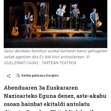
Sasoi denetako berrehun euskal kantaren baino gehiagoren
zatiak agertzen dira Ez dok hiru! antzezlanean. ©
GUILLERMO CASAS - TARTEAN TEATROA
Gehitu gaitzazu Googlen
Abenduaren 3a Euskararen
Nazioarteko Eguna denez, aste-akabu
osoan hainbat ekitaldi antolatu