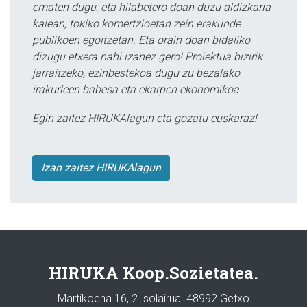
ematen dugu, eta hilabetero doan duzu aldizkaria
kalean, tokiko komertzioetan zein erakunde
publikoen egoitzetan. Eta orain doan bidaliko
dizugu etxera nahi izanez gero! Proiektua bizirik
jarraitzeko, ezinbestekoa dugu zu bezalako
irakurleen babesa eta ekarpen ekonomikoa.
Egin zaitez HIRUKAlagun eta gozatu euskaraz!
Izan zaitez HIRUKAlagun
HIRUKA Koop.Sozietatea.
Martikoena 16, 2. solairua. 48992 Getxo