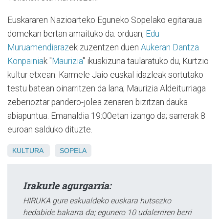
Euskararen Nazioarteko Egune­ko Sopelako egitaraua
domekan bertan amaituko da: orduan,
Edu
Muruamendiaraz
ek zuzentzen duen
Aukeran Dantza
Konpainia
k "
Maurizia
" ikuskizuna taularatuko du, Kurtzio
kultur etxean. Karmele Jaio euskal idazleak sortutako
testu batean oinarritzen da lana; Maurizia Aldeiturriaga
zeberioztar pandero-jolea zenaren bizitzan dauka
abiapuntua. Emanaldia 19:00etan izango da; sarrerak 8
euroan salduko dituzte.
KULTURA
SOPELA
Irakurle agurgarria:
HIRUKA gure eskualdeko euskara hutsezko
hedabide bakarra da; egunero 10 udalerriren berri