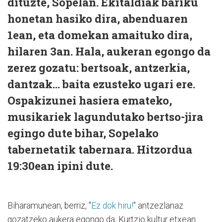
dituzte, Sopelan. Ekitaldiak bariku
honetan hasiko dira, abenduaren
1ean, eta domekan amaituko dira,
hilaren 3an. Hala, aukeran egongo da
zerez gozatu: bertsoak, antzerkia,
dantzak... baita ezusteko ugari ere.
Ospakizunei hasiera emateko,
musikariek lagundutako bertso-jira
egingo dute bihar, Sopelako
tabernetatik tabernara. Hitzordua
19:30ean ipini dute.
Biharamunean, berriz, "
Ez dok hiru!
" antzezlanaz
gozatzeko aukera egongo da, Kurtzio kultur etxean.