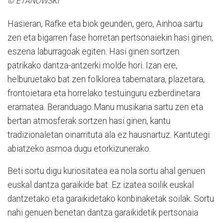
© ETANOWSKI
Hasieran, Rafke eta biok geunden, gero, Ainhoa sartu
zen eta bigarren fase horretan pertsonaiekin hasi ginen,
eszena laburragoak egiten. Hasi ginen sortzen
patrikako dantza-antzerki molde hori. Izan ere,
helburuetako bat zen folklorea tabernatara, plazetara,
frontoietara eta horrelako testuinguru ezberdinetara
eramatea. Beranduago Manu musikaria sartu zen eta
bertan atmosferak sortzen hasi ginen, kantu
tradizionaletan oinarrituta ala ez hausnartuz. Kantutegi
abiatzeko asmoa dugu etorkizunerako.
Beti sortu digu kuriositatea ea nola sortu ahal genuen
euskal dantza garaikide bat. Ez izatea soilik euskal
dantzetako eta garaikidetako konbinaketak soilak. Sortu
nahi genuen benetan dantza garaikidetik pertsonaia