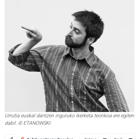
Urrutia euskal dantzen inguruko ikerketa teorikoa ere egiten
dabil. © ETANOWSKI