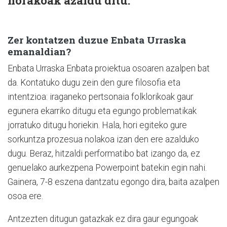
norakoak azaldu ditu.
Zer kontatzen duzue Enbata Urraska
emanaldian?
Enbata Urraska Enbata proiektua osoaren azalpen bat
da. Kontatuko dugu zein den gure filosofia eta
intentzioa: iraganeko pertsonaia folklorikoak gaur
egunera ekarriko ditugu eta egungo problematikak
jorratuko ditugu horiekin. Hala, hori egiteko gure
sorkuntza prozesua nolakoa izan den ere azalduko
dugu. Beraz, hitzaldi performatibo bat izango da, ez
genuelako aurkezpena Powerpoint batekin egin nahi.
Gainera, 7-8 eszena dantzatu egongo dira, baita azalpen
osoa ere.
Antzezten ditugun gatazkak ez dira gaur egungoak