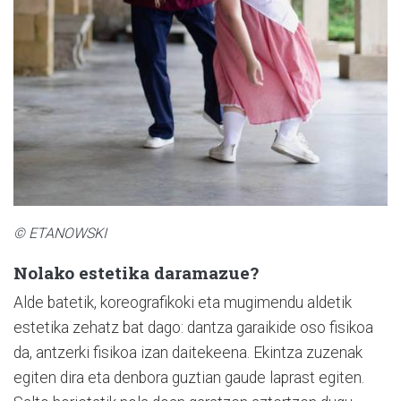
© ETANOWSKI
Nolako estetika daramazue?
Alde batetik, koreografikoki eta mugimendu aldetik
estetika zehatz bat dago: dantza garaikide oso fisikoa
da, antzerki fisikoa izan daitekeena. Ekintza zuzenak
egiten dira eta denbora guztian gaude laprast egiten.