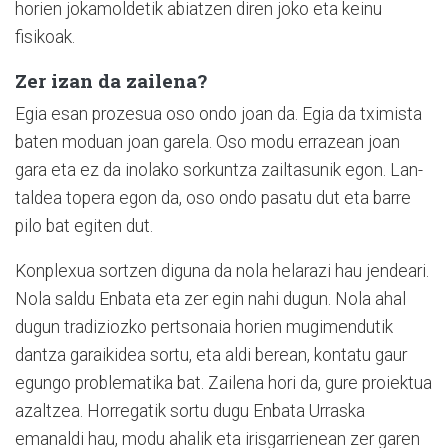
horien jokamoldetik abiatzen diren joko eta keinu
fisikoak.
Zer izan da zailena?
Egia esan prozesua oso ondo joan da. Egia da tximista
baten moduan joan garela. Oso modu errazean joan
gara eta ez da inolako sorkuntza zailtasunik egon. Lan-
taldea topera egon da, oso ondo pasatu dut eta barre
pilo bat egiten dut.
Konplexua sortzen diguna da nola helarazi hau jendeari.
Nola saldu Enbata eta zer egin nahi dugun. Nola ahal
dugun tradiziozko pertsonaia horien mugimendutik
dantza garaikidea sortu, eta aldi berean, kontatu gaur
egungo problematika bat. Zailena hori da, gure proiektua
azaltzea. Horregatik sortu dugu Enbata Urraska
emanaldi hau, modu ahalik eta irisgarrienean zer garen