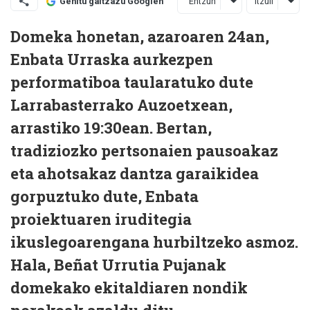
Entzun
Itzuli
Gehitu gaitzazu Googlen
Domeka honetan, azaroaren 24an,
Enbata Urraska aurkezpen
performatiboa taularatuko dute
Larrabasterrako Auzoetxean,
arrastiko 19:30ean. Bertan,
tradiziozko pertsonaien pausoakaz
eta ahotsakaz dantza garaikidea
gorpuztuko dute, Enbata
proiektuaren iruditegia
ikuslegoarengana hurbiltzeko asmoz.
Hala, Beñat Urrutia Pujanak
domekako ekitaldiaren nondik