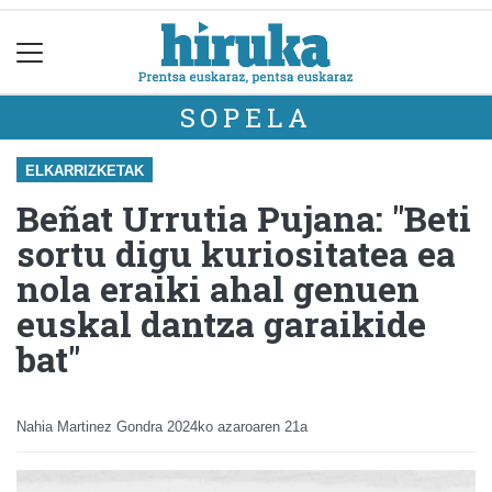
SOPELA
ELKARRIZKETAK
Beñat Urrutia Pujana: "Beti
sortu digu kuriositatea ea
nola eraiki ahal genuen
euskal dantza garaikide
bat"
Nahia Martinez Gondra
2024ko azaroaren 21a