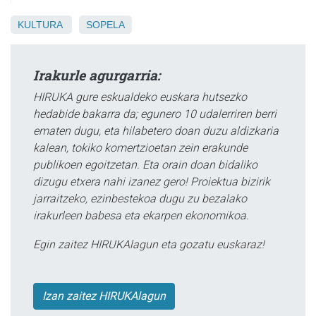
KULTURA
SOPELA
Irakurle agurgarria:
HIRUKA gure eskualdeko euskara hutsezko
hedabide bakarra da; egunero 10 udalerriren berri
ematen dugu, eta hilabetero doan duzu aldizkaria
kalean, tokiko komertzioetan zein erakunde
publikoen egoitzetan. Eta orain doan bidaliko
dizugu etxera nahi izanez gero! Proiektua bizirik
jarraitzeko, ezinbestekoa dugu zu bezalako
irakurleen babesa eta ekarpen ekonomikoa.
Egin zaitez HIRUKAlagun eta gozatu euskaraz!
Izan zaitez HIRUKAlagun