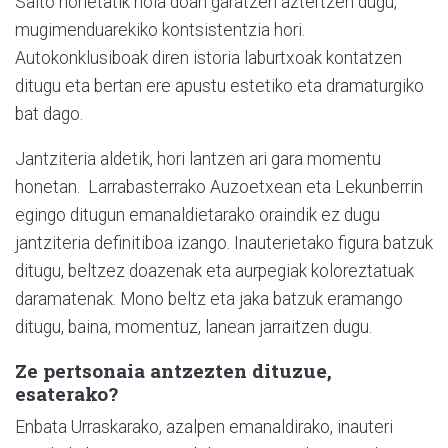
Salto horietatik nola doan garatzen aztertzen dugu,
mugimenduarekiko kontsistentzia hori.
Autokonklusiboak diren istoria laburtxoak kontatzen
ditugu eta bertan ere apustu estetiko eta dramaturgiko
bat dago.
Jantziteria aldetik, hori lantzen ari gara momentu
honetan. Larrabasterrako Auzoetxean eta Lekunberrin
egingo ditugun emanaldietarako oraindik ez dugu
jantziteria definitiboa izango. Inauterietako figura batzuk
ditugu, beltzez doazenak eta aurpegiak koloreztatuak
daramatenak. Mono beltz eta jaka batzuk eramango
ditugu, baina, momentuz, lanean jarraitzen dugu.
Ze pertsonaia antzezten dituzue,
esaterako?
Enbata Urraskarako, azalpen emanaldirako, inauteri