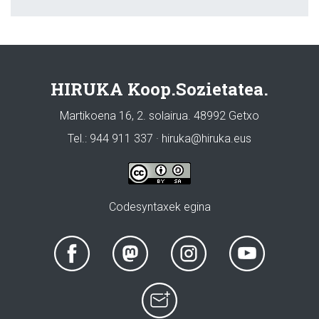
HIRUKA Koop.Sozietatea.
Martikoena 16, 2. solairua. 48992 Getxo
Tel.: 944 911 337 · hiruka@hiruka.eus
Codesyntaxek egina