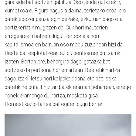
garaikide bat sortzen gabiltza. Oso jende gutxirekin,
xumetxoa e. Figura nagusia da inauterietako eroa: ero
batek edozer gauza egin dezake, ezkutuan dago eta
bortizkeriatik mugitzen da. Guk hori inauterien
erregearekin batzen dugu. Pertsonaia hori
kapitalismoaren barruan oso modu zuzenean bizi da.
Beste bat esplotatzean ez du pentsamendu txarrik
izaten. Bertan ere, behargina dago, gatazka bat
sortzeko bi pertsona horien artean. Bestetik hartza
dago, izaki iletsu hori kolpaka doana eta beti soka
batetik helduta. Ehiztari batek eraman beharrean, errege
honek eramango du hartza, maskota gisa.
Domestikazio fartsa bat egiten dugu bertan.