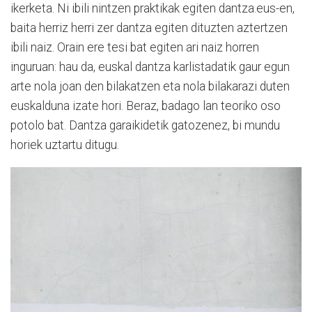
ikerketa. Ni ibili nintzen praktikak egiten dantza.eus-en,
baita herriz herri zer dantza egiten dituzten aztertzen
ibili naiz. Orain ere tesi bat egiten ari naiz horren
inguruan: hau da, euskal dantza karlistadatik gaur egun
arte nola joan den bilakatzen eta nola bilakarazi duten
euskalduna izate hori. Beraz, badago lan teoriko oso
potolo bat. Dantza garaikidetik gatozenez, bi mundu
horiek uztartu ditugu.