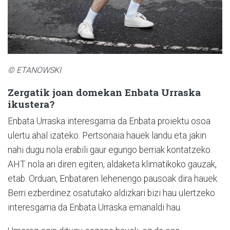
© ETANOWSKI
Zergatik joan domekan Enbata Urraska
ikustera?
Enbata Urraska interesgarria da Enbata proiektu osoa
ulertu ahal izateko. Pertsonaia hauek landu eta jakin
nahi dugu nola erabili gaur egungo berriak kontatzeko.
AHT nola ari diren egiten, aldaketa klimatikoko gauzak,
etab. Orduan, Enbataren lehenengo pausoak dira hauek.
Berri ezberdinez osatutako aldizkari bizi hau ulertzeko
interesgarria da Enbata Urraska emanaldi hau.