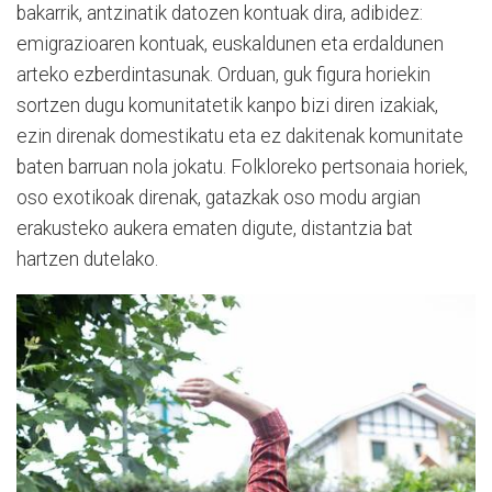
bakarrik, antzinatik datozen kontuak dira, adibidez:
emigrazioaren kontuak, euskaldunen eta erdaldunen
arteko ezberdintasunak. Orduan, guk figura horiekin
sortzen dugu komunitatetik kanpo bizi diren izakiak,
ezin direnak domestikatu eta ez dakitenak komunitate
baten barruan nola jokatu. Folkloreko pertsonaia horiek,
oso exotikoak direnak, gatazkak oso modu argian
erakusteko aukera ematen digute, distantzia bat
hartzen dutelako.