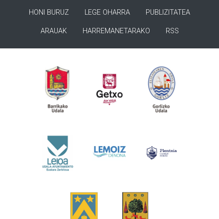
HONI BURUZ
LEGE OHARRA
PUBLIZITATEA
ARAUAK
HARREMANETARAKO
RSS