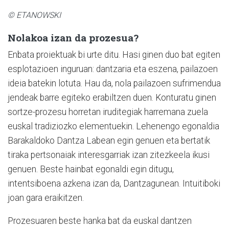
© ETANOWSKI
Nolakoa izan da prozesua?
Enbata proiektuak bi urte ditu. Hasi ginen duo bat egiten
esplotazioen inguruan: dantzaria eta eszena, pailazoen
ideia batekin lotuta. Hau da, nola pailazoen sufrimendua
jendeak barre egiteko erabiltzen duen. Konturatu ginen
sortze-prozesu horretan iruditegiak harremana zuela
euskal tradiziozko elementuekin. Lehenengo egonaldia
Barakaldoko Dantza Labean egin genuen eta bertatik
tiraka pertsonaiak interesgarriak izan zitezkeela ikusi
genuen. Beste hainbat egonaldi egin ditugu,
intentsiboena azkena izan da, Dantzagunean. Intuitiboki
joan gara eraikitzen.
Prozesuaren beste hanka bat da euskal dantzen