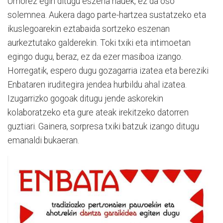
Umorez egin ditugu eszena hauek, ez da oso
solemnea. Aukera dago parte-hartzea sustatzeko eta
ikuslegoarekin eztabaida sortzeko eszenan
aurkeztutako galderekin. Toki txiki eta intimoetan
egingo dugu, beraz, ez da ezer masiboa izango.
Horregatik, espero dugu gozagarria izatea eta bereziki
Enbataren iruditegira jendea hurbildu ahal izatea.
Izugarrizko gogoak ditugu jende askorekin
kolaboratzeko eta gure ateak irekitzeko datorren
guztiari. Gainera, sorpresa txiki batzuk izango ditugu
emanaldi bukaeran.