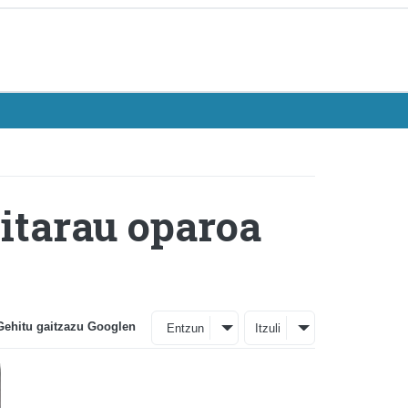
gitarau oparoa
Gehitu gaitzazu Googlen
Entzun
Itzuli