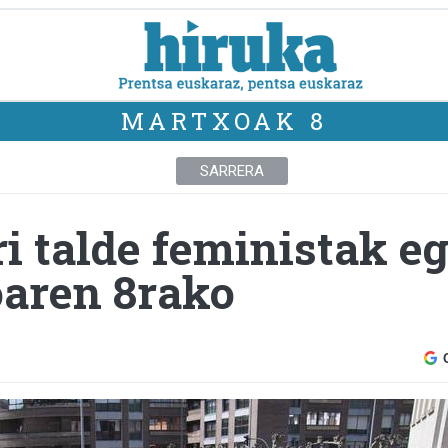
MARTXOAK 8
SARRERA
i talde feministak e
oaren 8rako