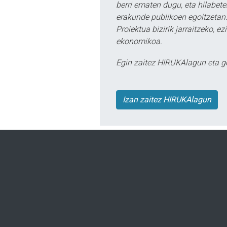
berri ematen dugu, eta hilabet
erakunde publikoen egoitzetan.
Proiektua bizirik jarraitzeko, 
ekonomikoa.
Egin zaitez HIRUKAlagun eta g
Izan zaitez HIRUKAlagun