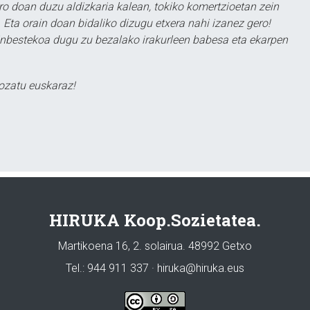
ero doan duzu aldizkaria kalean, tokiko komertzioetan zein
 Eta orain doan bidaliko dizugu etxera nahi izanez gero!
ezinbestekoa dugu zu bezalako irakurleen babesa eta ekarpen
ozatu euskaraz!
HIRUKA Koop.Sozietatea.
Martikoena 16, 2. solairua. 48992 Getxo
Tel.: 944 911 337 · hiruka@hiruka.eus