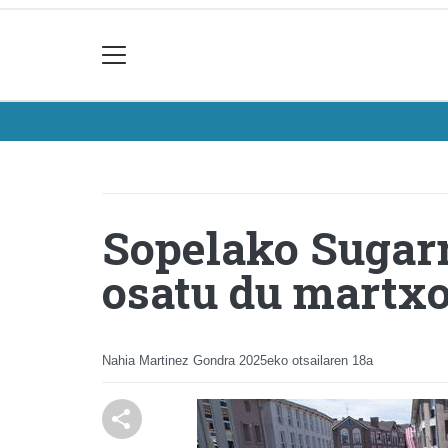
Sopelako Sugarr
osatu du martx
Nahia Martinez Gondra
2025eko otsailaren 18a