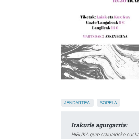
JENDARTEA
SOPELA
Irakurle agurgarria:
HIRUKA gure eskualdeko euskar