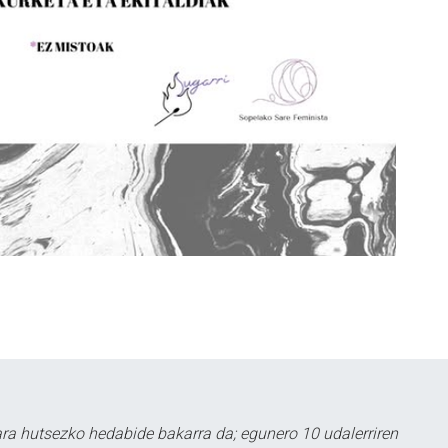
a hutsezko hedabide bakarra da; egunero 10 udalerriren