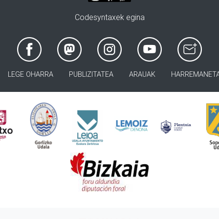
Codesyntaxek egina
LEGE OHARRA
PUBLIZITATEA
ARAUAK
HARREMANET