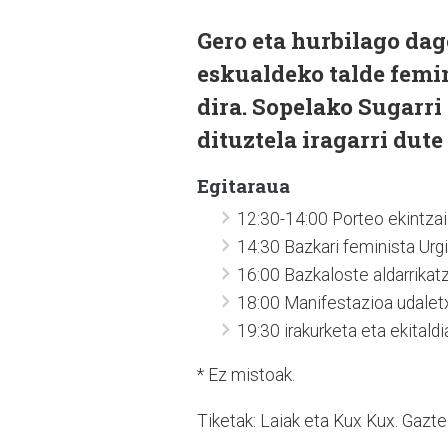
Gero eta hurbilago dag
eskualdeko talde femin
dira. Sopelako Sugarri
dituztela iragarri dut
Egitaraua
12:30-14:00 Porteo ekintzail
14:30 Bazkari feminista Urgi
16:00 Bazkaloste aldarrikatz
18:00 Manifestazioa udaletxe
19:30 irakurketa eta ekitaldi
* Ez mistoak.
Tiketak: Laiak eta Kux Kux. Gazte