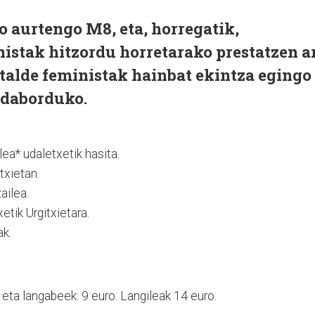
o aurtengo M8, eta, horregatik,
istak hitzordu horretarako prestatzen a
 talde feministak hainbat ekintza egingo
e daborduko.
ea* udaletxetik hasita.
txietan.
ailea.
tik Urgitxietara.
ak.
 eta langabeek: 9 euro. Langileak 14 euro.