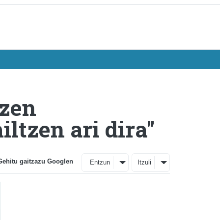
tzen
ltzen ari dira"
Gehitu gaitzazu Googlen
Entzun
Itzuli