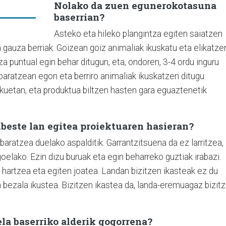
Nolako da zuen egunerokotasuna
baserrian?
Asteko eta hileko plangintza egiten saiatzen
a gauza berriak. Goizean goiz animaliak ikuskatu eta elikatze
a puntual egin behar ditugun, eta, ondoren, 3-4 ordu inguru
 baratzean egon eta berriro animaliak ikuskatzen ditugu.
kuetan, eta produktua biltzen hasten gara eguaztenetik
nbeste lan egitea proiektuaren hasieran?
 baratzea duelako aspalditik. Garrantzitsuena da ez larritzea,
oelako. Ezin dizu buruak eta egin beharreko guztiak irabazi.
 hartzea eta egiten joatea. Landan bizitzen ikasteak ez du
bezala ikustea. Bizitzen ikastea da, landa-eremuagaz bizit
la baserriko alderik gogorrena?