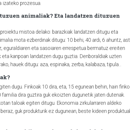
a izateko prozesua.
dituzuen animaliak? Eta landatzen dituzuen
, proiektu mistoa delako: barazkiak landatzen ditugu eta
imalia mota ezberdinak ditugu: 10 behi, 40 ardi, 6 ahuntz, as
nez, eguraldiaren eta sasoiaren errespetua bermatuz ereiten
ik eta kanpoan landatzen dugu guztia. Denboraldiak uzten
ko, hauek ditugu: aza, espinaka, zerba, kalabaza, tipula...
eak?
ten dugu. Finkoak 10 dira, eta, 15 egunean behin, hain fink
0 familia dira guztira guk ekoizten dugunetik jaten dutenak.
otan taloak egiten ditugu. Ekonomia zirkularraren aldeko
 beraz, guk produkturik ez dugunean, beste kideen produktua