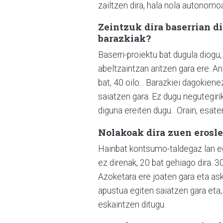
zailtzen dira, hala nola autonomo
Zeintzuk dira baserrian 
barazkiak?
Baserri-proiektu bat dugula diogu
abeltzaintzan aritzen gara ere. An
bat, 40 oilo... Barazkiei dagokie
saiatzen gara. Ez dugu negutegir
diguna ereiten dugu. Orain, esatera
Nolakoak dira zuen erosl
Hainbat kontsumo-taldegaz lan egi
ez direnak, 20 bat gehiago dira. 3
Azoketara ere joaten gara eta ask
apustua egiten saiatzen gara eta,
eskaintzen ditugu.