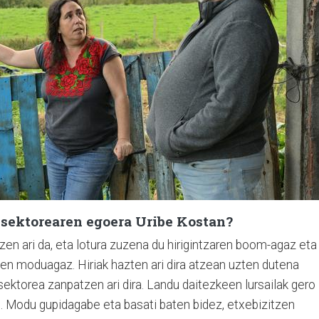
n sektorearen egoera Uribe Kostan?
zen ari da, eta lotura zuzena du hirigintzaren boom-agaz eta
n moduagaz. Hiriak hazten ari dira atzean uzten dutena
sektorea zanpatzen ari dira. Landu daitezkeen lursailak gero
u. Modu gupidagabe eta basati baten bidez, etxebizitzen