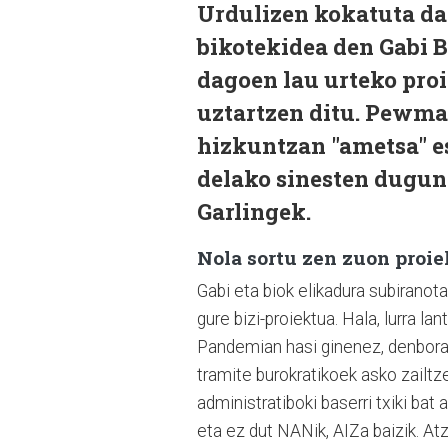
Urdulizen kokatuta da
bikotekidea den Gabi B
dagoen lau urteko pro
uztartzen ditu. Pewma
hizkuntzan "ametsa" e
delako sinesten duguna
Garlingek.
Nola sortu zen zuon proi
Gabi eta biok elikadura subiranot
gure bizi-proiektua. Hala, lurra l
Pandemian hasi ginenez, denbora
tramite burokratikoek asko zailtz
administratiboki baserri txiki bat 
eta ez dut NANik, AIZa baizik. Atz