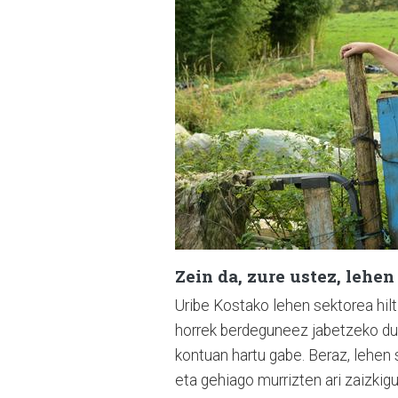
Zein da, zure ustez, lehe
Uribe Kostako lehen sektorea hilt
horrek berdeguneez jabetzeko due
kontuan hartu gabe. Beraz, lehen 
eta gehiago murrizten ari zaizkig