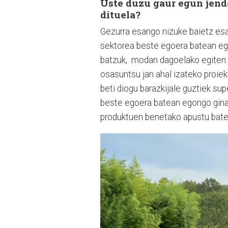
Uste duzu gaur egun jend
dituela?
Gezurra esango nizuke baietz esa
sektorea beste egoera batean ego
batzuk, modan dagoelako egiten 
osasuntsu jan ahal izateko proie
beti diogu barazkijale guztiek sup
beste egoera batean egongo gina
produktuen benetako apustu bate