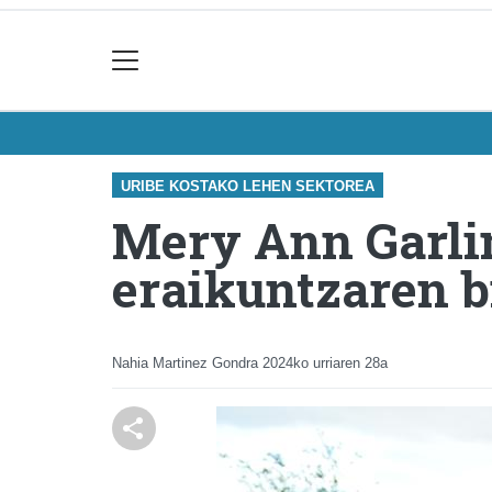
URIBE KOSTAKO LEHEN SEKTOREA
Mery Ann Garlin
eraikuntzaren bi
Nahia Martinez Gondra
2024ko urriaren 28a