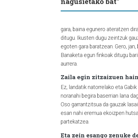
nagusietako bat"
gara, baina egunero ateratzen dir
ditugu. Ikusten dugu zeintzuk gauz
egoten gara baratzean. Gero, jan,
Banaketa egun finkoak ditugu bari
aurrera.
Zaila egin zitzaizuen hai
Ez, landatik natorrelako eta Gabik
noranahi begira baserrian lana dag
Oso garrantzitsua da gauzak lasai
esan nahi eremua ekoizpen hutsa 
partekatzea.
Eta zein esango zenuke de