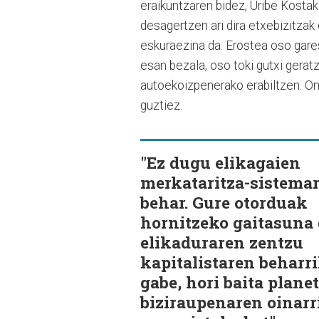
eraikuntzaren bidez, Uribe Kostako
desagertzen ari dira etxebizitzak e
eskuraezina da. Erostea oso gares
esan bezala, oso toki gutxi geratz
autoekoizpenerako erabiltzen. Ondo
guztiez.
"Ez dugu elikagaien
merkataritza-sistema
behar. Gure otorduak
hornitzeko gaitasuna
elikaduraren zentzu
kapitalistaren beharr
gabe, hori baita plane
biziraupenaren oinarr