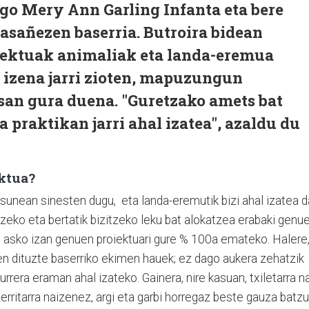
go Mery Ann Garling Infanta eta bere
asañezen baserria. Butroira bidean
iektuak animaliak eta landa-eremua
 izena jarri zioten, mapuzungun
san gura duena. "Guretzako amets bat
 praktikan jarri ahal izatea", azaldu du
ektua?
asunean sinesten dugu, eta landa-eremutik bizi ahal izatea d
antzeko eta bertatik bizitzeko leku bat alokatzea erabaki genue
 asko izan genuen proiektuari gure % 100a emateko. Halere
en dituzte baserriko ekimen hauek; ez dago aukera zehatzik
aurrera eraman ahal izateko. Gainera, nire kasuan, txiletarra n
erritarra naizenez, argi eta garbi horregaz beste gauza batz