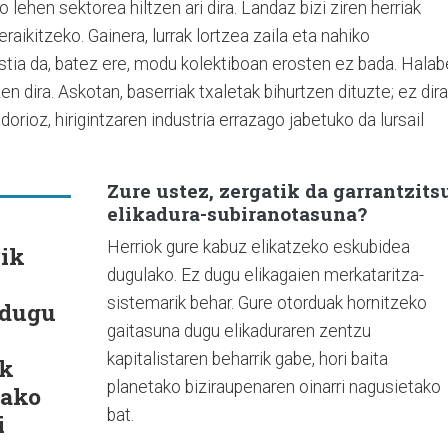
 lehen sektorea hiltzen ari dira. Landaz bizi ziren herriak
raikitzeko. Gainera, lurrak lortzea zaila eta nahiko
tia da, batez ere, modu kolektiboan erosten ez bada. Halabe
en dira. Askotan, baserriak txaletak bihurtzen dituzte; ez dira
rioz, hirigintzaren industria errazago jabetuko da lursail
Zure ustez, zergatik da garrantzits
elikadura-subiranotasuna?
Herriok gure kabuz elikatzeko eskubidea
rik
dugulako. Ez dugu elikagaien merkataritza-
sistemarik behar. Gure otorduak hornitzeko
 dugu
gaitasuna dugu elikaduraren zentzu
kapitalistaren beharrik gabe, hori baita
ik
planetako biziraupenaren oinarri nagusietako
tako
bat.
i