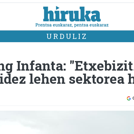
URDULIZ
g Infanta: "Etxebizi
dez lehen sektorea hi