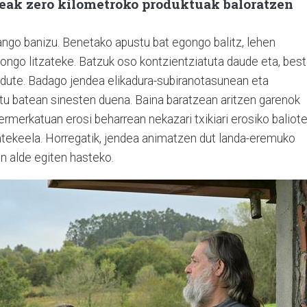
eak zero kilometroko produktuak baloratzen
ngo banizu. Benetako apustu bat egongo balitz, lehen
ngo litzateke. Batzuk oso kontzientziatuta daude eta, bes
dute. Badago jendea elikadura-subiranotasunean eta
ktu batean sinesten duena. Baina baratzean aritzen garenok
ermerkatuan erosi beharrean nekazari txikiari erosiko baliot
tekeela. Horregatik, jendea animatzen dut landa-eremuko
n alde egiten hasteko.