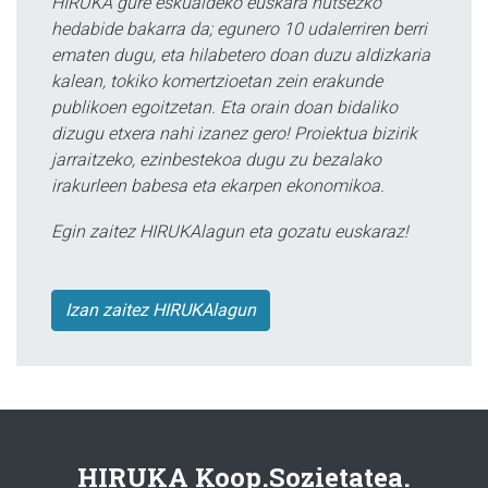
HIRUKA gure eskualdeko euskara hutsezko
hedabide bakarra da; egunero 10 udalerriren berri
ematen dugu, eta hilabetero doan duzu aldizkaria
kalean, tokiko komertzioetan zein erakunde
publikoen egoitzetan. Eta orain doan bidaliko
dizugu etxera nahi izanez gero! Proiektua bizirik
jarraitzeko, ezinbestekoa dugu zu bezalako
irakurleen babesa eta ekarpen ekonomikoa.
Egin zaitez HIRUKAlagun eta gozatu euskaraz!
Izan zaitez HIRUKAlagun
HIRUKA Koop.Sozietatea.