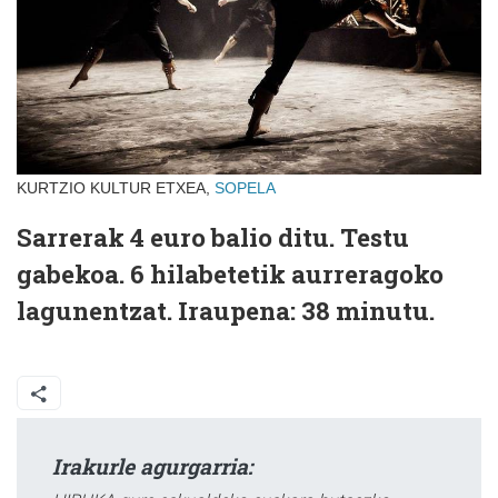
KURTZIO KULTUR ETXEA,
SOPELA
Sarrerak 4 euro balio ditu. Testu
gabekoa. 6 hilabetetik aurreragoko
lagunentzat. Iraupena: 38 minutu.
Irakurle agurgarria: