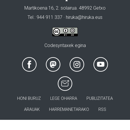
Martikoena 16, 2. solairua. 48992 Getxo
Tel.: 944 911 337 · hiruka@hiruka.eus
Codesyntaxek egina
HONI BURUZ
LEGE OHARRA
PUBLIZITATEA
ARAUAK
HARREMANETARAKO
RSS