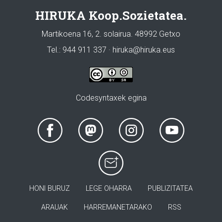
HIRUKA Koop.Sozietatea.
Martikoena 16, 2. solairua. 48992 Getxo
Tel.: 944 911 337 · hiruka@hiruka.eus
Codesyntaxek egina
HONI BURUZ
LEGE OHARRA
PUBLIZITATEA
ARAUAK
HARREMANETARAKO
RSS