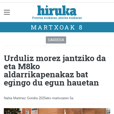
MARTXOAK 8
SARRERA
Urduliz morez jantziko da
eta M8ko
aldarrikapenakaz bat
egingo du egun hauetan
Nahia Martinez Gondra
2025eko martxoaren 5a