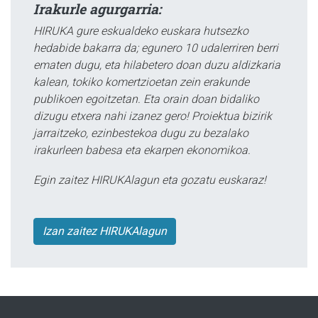
Irakurle agurgarria:
HIRUKA gure eskualdeko euskara hutsezko
hedabide bakarra da; egunero 10 udalerriren berri
ematen dugu, eta hilabetero doan duzu aldizkaria
kalean, tokiko komertzioetan zein erakunde
publikoen egoitzetan. Eta orain doan bidaliko
dizugu etxera nahi izanez gero! Proiektua bizirik
jarraitzeko, ezinbestekoa dugu zu bezalako
irakurleen babesa eta ekarpen ekonomikoa.
Egin zaitez HIRUKAlagun eta gozatu euskaraz!
Izan zaitez HIRUKAlagun