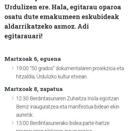
Urdulizen ere. Hala, egitarau oparoa
osatu dute emakumeen eskubideak
aldarrikatzeko asmoz. Adi
egitarauari!
Martxoak 6, eguena
19:00 “50 grados” dokumentalaren proiekzioa eta
hitzaldia, Urdulizko kultur etxean.
Martxoak 8, zapatua
12:30 Berdintasunaren Zuhaitza Inola egoitzan.
Berriz inauguratzea eta manifestua bideari ekin
aurretik.
13:00 Berdintasunerako bidea parte-hartze