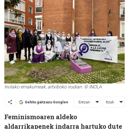
Inolako emakumeak, artxiboko irudian. © INOLA
Entzun
Itzuli
Gehitu gaitzazu Googlen
Feminismoaren aldeko
aldarrikapenek indarra hartuko dute