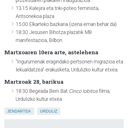
prozesuaren plakaren inaugurazioa.
13:15 Kalejira eta triki-poteo feminista,
Antsonekoa plaza.
15:00 Elkarteko bazkaria (izena eman behar da).
18:30 Jesusen Bihotza plazatik M8
manifestazioa, Bilbon.
Martxoaren 10era arte, astelehena
“Ingurumenak eragindako pertsonen migrazioa eta
lekualdatzea” erakusketa, Urdulizko kultur etxea.
Martxoak 28, barikua
18:30 Begirada Berri Bat
Cinco lobitos
filma,
Urdulizko kultur etxea.
JENDARTEA
URDULIZ