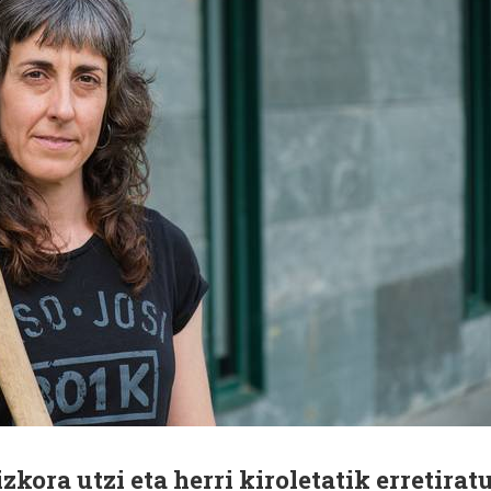
zkora utzi eta herri kiroletatik erretirat