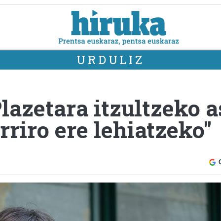
URDULIZ
Plazetara itzultzeko 
riro ere lehiatzeko"