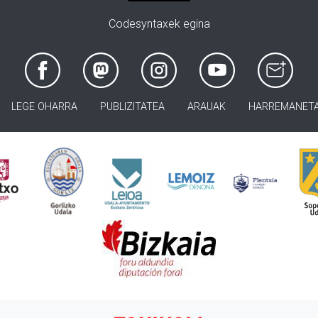
Codesyntaxek egina
LEGE OHARRA
PUBLIZITATEA
ARAUAK
HARREMANET