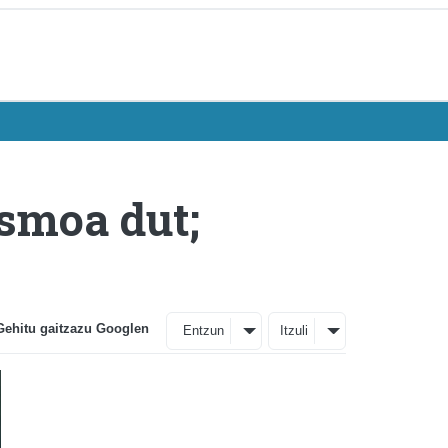
asmoa dut;
Gehitu gaitzazu Googlen
Entzun
Itzuli