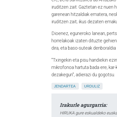
iruditzen zait. Gaztetan ez nuen 
garenean hitzaldiak ematera, nesk
iruditzen zait; ikus dezaten emaku
Dioenez, eguneroko lanean, pertso
horrelakoak izaten dituzte gehien
dira, eta baso-suteak denboraldia 
"Txingekin eta pisu handiekin ezin
mikrofonoa hartuta bada ere, kar-
dezakegun", adierazi du gogotsu.
JENDARTEA
URDULIZ
Irakurle agurgarria:
HIRUKA gure eskualdeko euskar