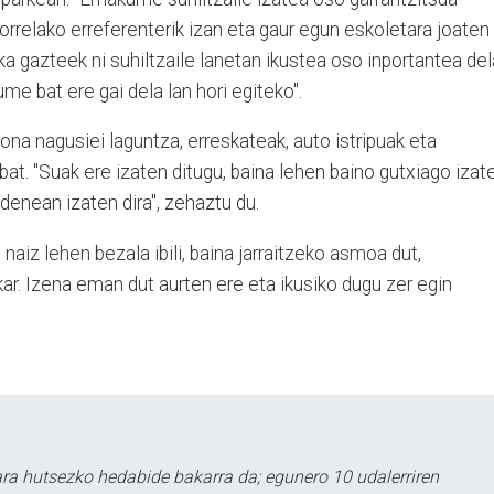
horrelako erreferenterik izan eta gaur egun eskoletara joaten
a gazteek ni suhiltzaile lanetan ikustea oso inportantea del
me bat ere gai dela lan hori egiteko".
na nagusiei laguntza, erreskateak, auto istripuak eta
bat. "Suak ere izaten ditugu, baina lehen baino gutxiago izat
denean izaten dira", zehaztu du.
 naiz lehen bezala ibili, baina jarraitzeko asmoa dut,
kar. Izena eman dut aurten ere eta ikusiko dugu zer egin
a hutsezko hedabide bakarra da; egunero 10 udalerriren