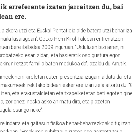
ik erreferente izaten jarraitzen du, bai
dean ere.
 aizkora utzi eta Euskal Pentatloia alde batera utzi behar iz
, "maila lasaiagoan", Getxo Herri Kirol Taldean entrenatzen
zuen bere ibilbidea 2009 inguruan. "Urdulizen bizi arren, ni
k probatzeko esan zidan, eta hasieratik oso gustura egon
ekin; niretzat familia baten modukoa da", azaldu du Arrutik.
eek herri kiroletan duten presentzia izugarri aldatu da, eta
emakumeek irekitako bideari esker ere izan zela aitortu du: "
inen, eta erakustaldietan eta txapelketetan beti egoten gin
na, zorionez, neska asko animatu dira, eta plazetan
dugula esango nuke".
e indarra eta gaitasun fisikoa behar-beharrezkoak ditu; izan
o parkean. "Emakume suhiltzaile izatea oso garrantzitsua