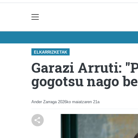
ELKARRIZKETAK
Garazi Arruti: "
gogotsu nago ber
Ander Zarraga
2026ko maiatzaren 21a