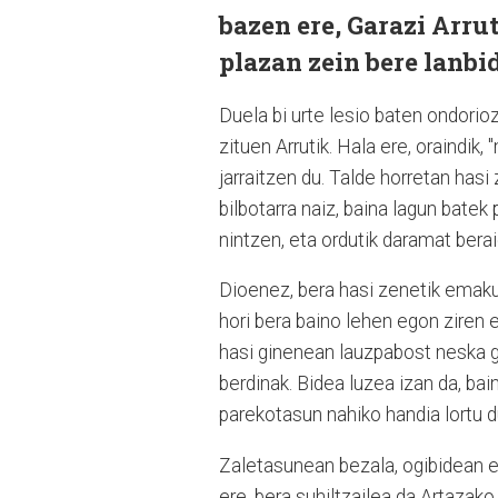
bazen ere, Garazi Arrut
plazan zein bere lanbi
Duela bi urte lesio baten ondorioz
zituen Arrutik. Hala ere, oraindik
jarraitzen du. Talde horretan hasi 
bilbotarra naiz, baina lagun bate
nintzen, eta ordutik daramat berai
Dioenez, bera hasi zenetik emakum
hori bera baino lehen egon ziren 
hasi ginenean lauzpabost neska g
berdinak. Bidea luzea izan da, bai
parekotasun nahiko handia lortu 
Zaletasunean bezala, ogibidean er
ere, bera suhiltzailea da Artazak