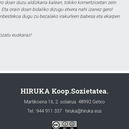
ero doan duzu aldizkaria kalean, tokiko komertzioetan zein
 Eta orain doan bidaliko dizugu etxera nahi izanez gero!
ezinbestekoa dugu zu bezalako irakurleen babesa eta ekarpen
ozatu euskaraz!
HIRUKA Koop.Sozietatea.
Martikoena 16, 2. solairua. 48992 Getxo
Tel.: 944 911 337 · hiruka@hiruka.eus