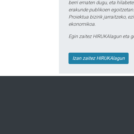
berri ematen dugu, eta hilabet
erakunde publikoen egoitzetan.
Proiektua bizirik jarraitzeko, 
ekonomikoa.
Egin zaitez HIRUKAlagun eta g
Izan zaitez HIRUKAlagun