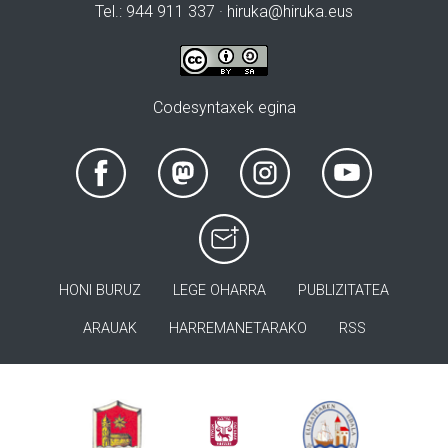
Tel.: 944 911 337 · hiruka@hiruka.eus
Codesyntaxek egina
HONI BURUZ
LEGE OHARRA
PUBLIZITATEA
ARAUAK
HARREMANETARAKO
RSS