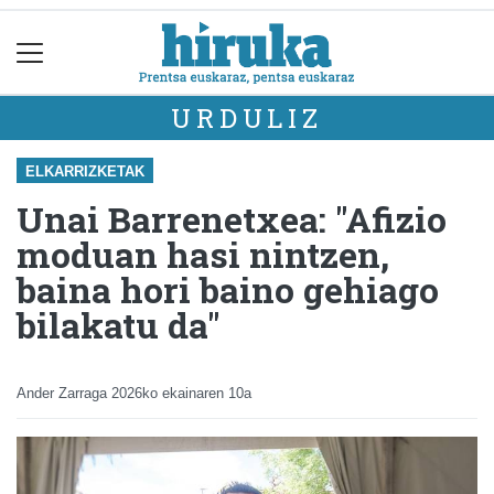
URDULIZ
ELKARRIZKETAK
Unai Barrenetxea: "Afizio
moduan hasi nintzen,
baina hori baino gehiago
bilakatu da"
Ander Zarraga
2026ko ekainaren 10a