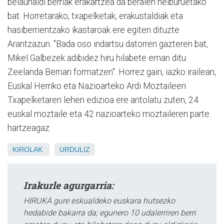
belaunaldi berriak erakartzea da beraien helburuetako
bat. Horretarako, txapelketak, erakustaldiak eta
hasiberrientzako ikastaroak ere egiten dituzte
Arantzazun. "Bada oso indartsu datorren gazteren bat,
Mikel Galbezek adibidez hiru hilabete eman ditu
Zeelanda Berrian formatzen". Horrez gain, iazko irailean,
Euskal Herriko eta Nazioarteko Ardi Moztaileen
Txapelketaren lehen edizioa ere antolatu zuten, 24
euskal moztaile eta 42 nazioarteko moztaileren parte
hartzeagaz.
KIROLAK
URDULIZ
Irakurle agurgarria:
HIRUKA gure eskualdeko euskara hutsezko
hedabide bakarra da; egunero 10 udalerriren berri