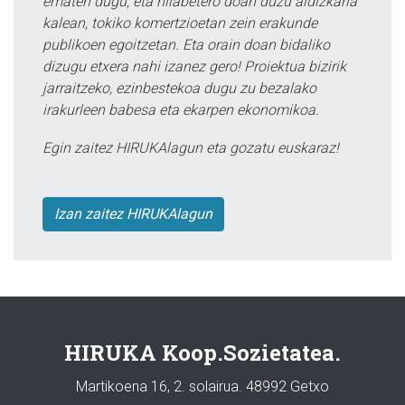
ematen dugu, eta hilabetero doan duzu aldizkaria
kalean, tokiko komertzioetan zein erakunde
publikoen egoitzetan. Eta orain doan bidaliko
dizugu etxera nahi izanez gero! Proiektua bizirik
jarraitzeko, ezinbestekoa dugu zu bezalako
irakurleen babesa eta ekarpen ekonomikoa.
Egin zaitez HIRUKAlagun eta gozatu euskaraz!
Izan zaitez HIRUKAlagun
HIRUKA Koop.Sozietatea.
Martikoena 16, 2. solairua. 48992 Getxo