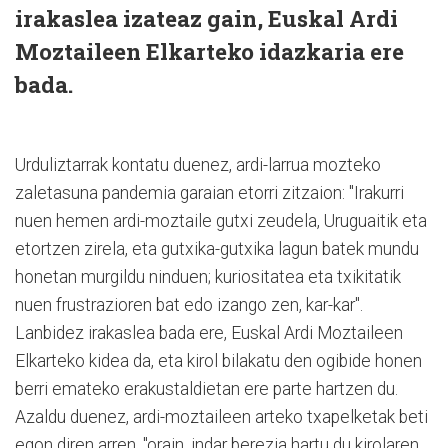
irakaslea izateaz gain, Euskal Ardi
Moztaileen Elkarteko idazkaria ere
bada.
Urduliztarrak kontatu duenez, ardi-larrua mozteko
zaletasuna pandemia garaian etorri zitzaion: "Irakurri
nuen hemen ardi-moztaile gutxi zeudela, Uruguaitik eta
etortzen zirela, eta gutxika-gutxika lagun batek mundu
honetan murgildu ninduen; kuriositatea eta txikitatik
nuen frustrazioren bat edo izango zen, kar-kar".
Lanbidez irakaslea bada ere, Euskal Ardi Moztaileen
Elkarteko kidea da, eta kirol bilakatu den ogibide honen
berri emateko erakustaldietan ere parte hartzen du.
Azaldu duenez, ardi-moztaileen arteko txapelketak beti
egon diren arren, "orain, indar berezia hartu du kirolaren