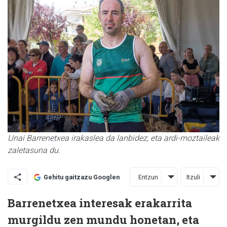
Unai Barrenetxea irakaslea da lanbidez, eta ardi-moztaileak
zaletasuna du.
Entzun
Itzuli
Gehitu gaitzazu Googlen
Barrenetxea interesak erakarrita
murgildu zen mundu honetan, eta