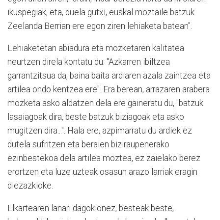
ikuspegiak, eta, duela gutxi, euskal moztaile batzuk
Zeelanda Berrian ere egon ziren lehiaketa batean".
Lehiaketetan abiadura eta mozketaren kalitatea
neurtzen direla kontatu du: "Azkarren ibiltzea
garrantzitsua da, baina baita ardiaren azala zaintzea eta
artilea ondo kentzea ere". Era berean, arrazaren arabera
mozketa asko aldatzen dela ere gaineratu du, "batzuk
lasaiagoak dira, beste batzuk biziagoak eta asko
mugitzen dira...". Hala ere, azpimarratu du ardiek ez
dutela sufritzen eta beraien biziraupenerako
ezinbestekoa dela artilea moztea, ez zaielako berez
erortzen eta luze uzteak osasun arazo larriak eragin
diezazkioke.
Elkartearen lanari dagokionez, besteak beste,