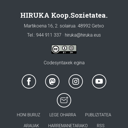
HIRUKA Koop.Sozietatea.
Martikoena 16, 2. solairua. 48992 Getxo
Tel.: 944 911 337 · hiruka@hiruka.eus
Codesyntaxek egina
HONI BURUZ
LEGE OHARRA
PUBLIZITATEA
ARAUAK
HARREMANETARAKO
RSS