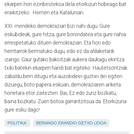
ekarpen hori ezinbestekoa dela etorkizun hobeago bat
eraikitzeko. Hemen eta Katalunian.
XXI. mendeko demokrazian bizi nahi dugu. Gure
eskubideak, gure hitza, gure borondatea eta gure nahia
errespetatuko dituen demokrazian. Eta hori edo
herritarrok bermatuko dugu, edo ez da aldaketarik
izango. Gaur gutako bakoitzak aukera daukagu ekintza
txiki batekin ekarpen handi bat egiteko. Hautetsontziak
zabaldu berri ditugu eta auzokideei guztiei dei egiten
dizuegu, boto-papera eskuan, demokraziaren ariketa
honetara etor zaitezten. Bai, Ez edo zuriz bozkatu,
baina bozkatu. Zuen botoa garrantzitsua da. Etorkizuna
gure esku dago!
POLITIKA
BERANGO
ERANDIO
GETXO
LEIOA