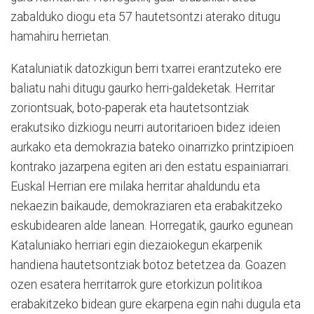
zabalduko diogu eta 57 hautetsontzi aterako ditugu
hamahiru herrietan.
Kataluniatik datozkigun berri txarrei erantzuteko ere
baliatu nahi ditugu gaurko herri-galdeketak. Herritar
zoriontsuak, boto-paperak eta hautetsontziak
erakutsiko dizkiogu neurri autoritarioen bidez ideien
aurkako eta demokrazia bateko oinarrizko printzipioen
kontrako jazarpena egiten ari den estatu espainiarrari.
Euskal Herrian ere milaka herritar ahaldundu eta
nekaezin baikaude, demokraziaren eta erabakitzeko
eskubidearen alde lanean. Horregatik, gaurko egunean
Kataluniako herriari egin diezaiokegun ekarpenik
handiena hautetsontziak botoz betetzea da. Goazen
ozen esatera herritarrok gure etorkizun politikoa
erabakitzeko bidean gure ekarpena egin nahi dugula eta