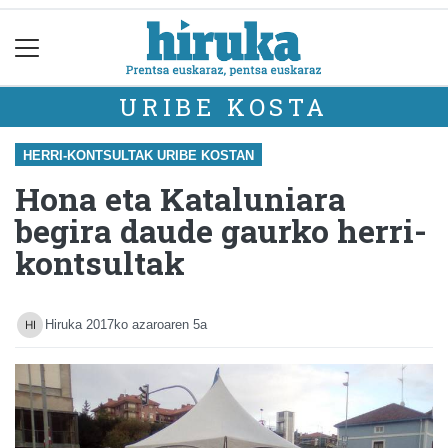
URIBE KOSTA
HERRI-KONTSULTAK URIBE KOSTAN
Hona eta Kataluniara
begira daude gaurko herri-
kontsultak
Hiruka
2017ko azaroaren 5a