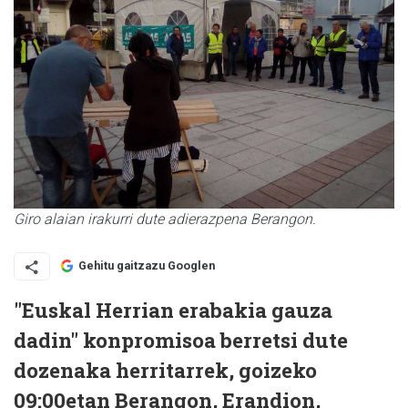
Giro alaian irakurri dute adierazpena Berangon.
Gehitu gaitzazu Googlen
"Euskal Herrian erabakia gauza
dadin" konpromisoa berretsi dute
dozenaka herritarrek, goizeko
09:00etan Berangon, Erandion,