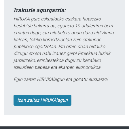
Irakurle agurgarria:
HIRUKA gure eskualdeko euskara hutsezko
hedabide bakarra da; egunero 10 udalerriren berri
ematen dugu, eta hilabetero doan duzu aldizkaria
kalean, tokiko komertzioetan zein erakunde
publikoen egoitzetan. Eta orain doan bidaliko
dizugu etxera nahi izanez gero! Proiektua bizirik
jarraitzeko, ezinbestekoa dugu zu bezalako
irakurleen babesa eta ekarpen ekonomikoa.
Egin zaitez HIRUKAlagun eta gozatu euskaraz!
Izan zaitez HIRUKAlagun