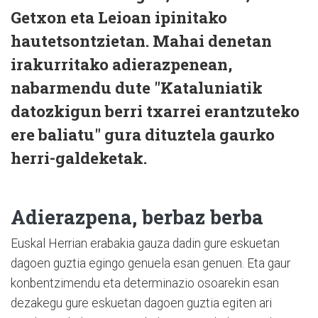
Getxon eta Leioan ipinitako
hautetsontzietan. Mahai denetan
irakurritako adierazpenean,
nabarmendu dute "Kataluniatik
datozkigun berri txarrei erantzuteko
ere baliatu" gura dituztela gaurko
herri-galdeketak.
Adierazpena, berbaz berba
Euskal Herrian erabakia gauza dadin gure eskuetan
dagoen guztia egingo genuela esan genuen. Eta gaur
konbentzimendu eta determinazio osoarekin esan
dezakegu gure eskuetan dagoen guztia egiten ari