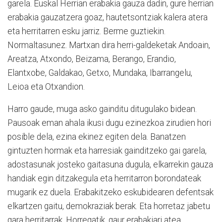
garela. Euskal Herrian erabakia gauza dadin, gure herrian
erabakia gauzatzera goaz, hautetsontziak kalera atera
eta herritarren esku jarriz. Berme guztiekin.
Normaltasunez. Martxan dira herri-galdeketak Andoain,
Areatza, Atxondo, Beizama, Berango, Erandio,
Elantxobe, Galdakao, Getxo, Mundaka, Ibarrangelu,
Leioa eta Otxandion.
Harro gaude, muga asko gainditu ditugulako bidean.
Pausoak eman ahala ikusi dugu ezinezkoa zirudien hori
posible dela, ezina ekinez egiten dela. Banatzen
gintuzten hormak eta harresiak gainditzeko gai garela,
adostasunak josteko gaitasuna dugula, elkarrekin gauza
handiak egin ditzakegula eta herritarron borondateak
mugarik ez duela. Erabakitzeko eskubidearen defentsak
elkartzen gaitu, demokraziak berak. Eta horretaz jabetu
gara herritarrak. Horregatik, gaur erabakiari atea