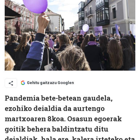
Gehitu gaitzazu Googlen
Pandemia bete-betean gaudela,
ezohiko deialdia da aurtengo
martxoaren 8koa. Osasun egoerak
goitik behera baldintzatu ditu
deialdiak, hala ere, kalera irteteko eta