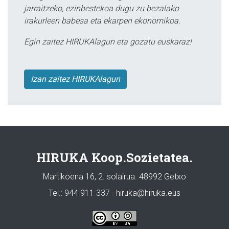
jarraitzeko, ezinbestekoa dugu zu bezalako
irakurleen babesa eta ekarpen ekonomikoa.
Egin zaitez HIRUKAlagun eta gozatu euskaraz!
Izan zaitez HIRUKAlagun
HIRUKA Koop.Sozietatea.
Martikoena 16, 2. solairua. 48992 Getxo
Tel.: 944 911 337 · hiruka@hiruka.eus