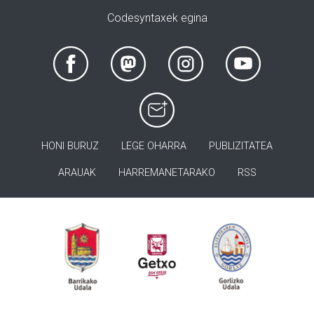
Codesyntaxek egina
HONI BURUZ
LEGE OHARRA
PUBLIZITATEA
ARAUAK
HARREMANETARAKO
RSS