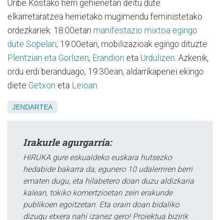
Uribe Kostako herri gehienetan deitu dute
elkarretaratzea herrietako mugimendu feministetako
ordezkariek. 18:00etan
manifestazio mixtoa egingo
dute Sopelan
; 19:00etan, mobilizazioak egingo dituzte
Plentzian eta Gorlizen
,
Erandion
eta
Urdulizen
. Azkenik,
ordu erdi beranduago, 19:30ean, aldarrikapenei ekingo
diete
Getxon
eta
Leioan
.
JENDARTEA
Irakurle agurgarria:
HIRUKA gure eskualdeko euskara hutsezko
hedabide bakarra da; egunero 10 udalerriren berri
ematen dugu, eta hilabetero doan duzu aldizkaria
kalean, tokiko komertzioetan zein erakunde
publikoen egoitzetan. Eta orain doan bidaliko
dizugu etxera nahi izanez gero! Proiektua bizirik