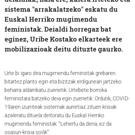
sistema "arrakalatzeko" eskatu du
Euskal Herriko mugimendu
feministak. Deialdi horregaz bat
eginez, Uribe Kostako elkarteek ere
mobilizazioak deitu dituzte gaurko.
Urte bi igaro dira mugimendu feministak grebaren
bitartez planto egin eta bizitzak erdigunean jartzeko
beharra aldarrikatu zuenetik. Urtebete borroka
feministara batzeko deia egin zuenetik. Ordutik, COVID-
19aren izurriteak sistemak aurretiaz zituen krisiak
azaleratu dituela deitoratu du Euskal Herriko
mugimendu feministak: "Lehertu da dena, ez da
osasun-krisia soilik".