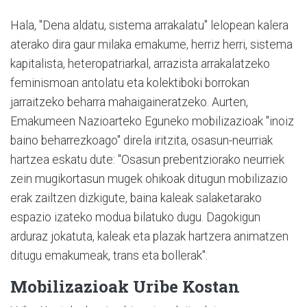
Hala, "Dena aldatu, sistema arrakalatu" lelopean kalera
aterako dira gaur milaka emakume, herriz herri, sistema
kapitalista, heteropatriarkal, arrazista arrakalatzeko
feminismoan antolatu eta kolektiboki borrokan
jarraitzeko beharra mahaigaineratzeko. Aurten,
Emakumeen Nazioarteko Eguneko mobilizazioak "inoiz
baino beharrezkoago" direla iritzita, osasun-neurriak
hartzea eskatu dute: "Osasun prebentziorako neurriek
zein mugikortasun mugek ohikoak ditugun mobilizazio
erak zailtzen dizkigute, baina kaleak salaketarako
espazio izateko modua bilatuko dugu. Dagokigun
arduraz jokatuta, kaleak eta plazak hartzera animatzen
ditugu emakumeak, trans eta bollerak".
Mobilizazioak Uribe Kostan