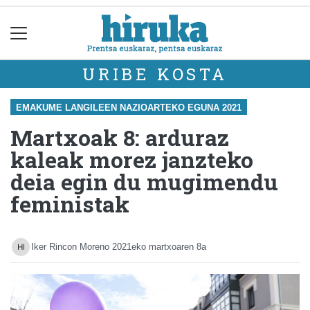
URIBE KOSTA
EMAKUME LANGILEEN NAZIOARTEKO EGUNA 2021
Martxoak 8: arduraz
kaleak morez janzteko
deia egin du mugimendu
feministak
Iker Rincon Moreno
2021eko martxoaren 8a