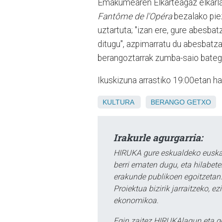
Emakumearen Elkarteagaz elkarlan
Fantôme de l'Opéra
bezalako pie
uztartuta; "izan ere, gure abesba
ditugu", azpimarratu du abesbatz
berangoztarrak zumba-saio batega
Ikuskizuna arrastiko 19:00etan ha
KULTURA
BERANGO
GETXO
Irakurle agurgarria:
HIRUKA gure eskualdeko euskar
berri ematen dugu, eta hilabet
erakunde publikoen egoitzetan.
Proiektua bizirik jarraitzeko, 
ekonomikoa.
Egin zaitez HIRUKAlagun eta g