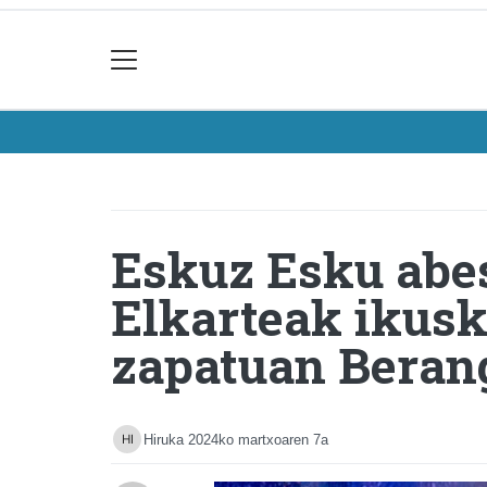
Eskuz Esku abe
Elkarteak ikusk
zapatuan Beran
Hiruka
2024ko martxoaren 7a