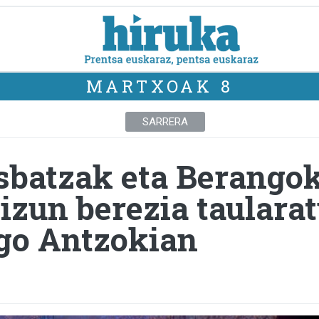
MARTXOAK 8
SARRERA
sbatzak eta Berang
izun berezia taulara
go Antzokian