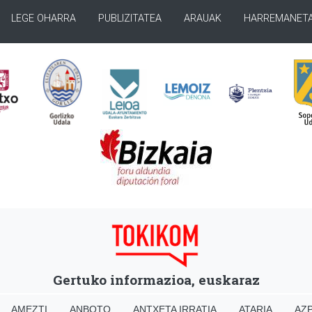
LEGE OHARRA
PUBLIZITATEA
ARAUAK
HARREMANET
Gertuko informazioa, euskaraz
AMEZTI
ANBOTO
ANTXETA IRRATIA
ATARIA
AZP