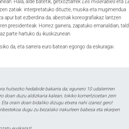
ean. Hala, alde batetik, getxoztarrek
Les misérables
eta
L
zen zatiak interpretatuko dituzte, musika eta mugimendua
tza apur bat ezberdina da; abestiak koreografiakaz lantzen
aren presidenteak. Horrez gainera, zapatuko emanaldian, tal
z parte hartuko du ikuskizunean.
siko da, eta sarrera euro batean egongo da eskuragai.
a hutsezko hedabide bakarra da; egunero 10 udalerriren
ero doan duzu aldizkaria kalean, tokiko komertzioetan zein
 Eta orain doan bidaliko dizugu etxera nahi izanez gero!
ezinbestekoa dugu zu bezalako irakurleen babesa eta ekarpen
ozatu euskaraz!