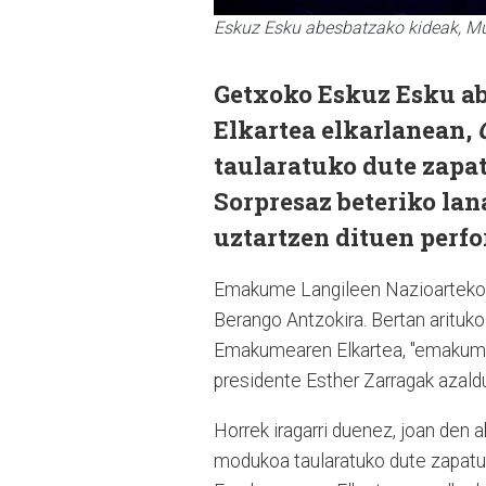
Eskuz Esku abesbatzako kideak, Mu
Getxoko Eskuz Esku a
Elkartea elkarlanean,
taularatuko dute zapa
Sorpresaz beteriko lan
uztartzen dituen perfo
Emakume Langileen Nazioarteko E
Berango Antzokira. Bertan arituk
Emakumearen Elkartea, "emakume
presidente Esther Zarragak azald
Horrek iragarri duenez, joan den
modukoa taularatuko dute zapatua