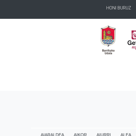
HONI BURUZ
AIARALDEA
AIKOR
AIURRI
ALEA