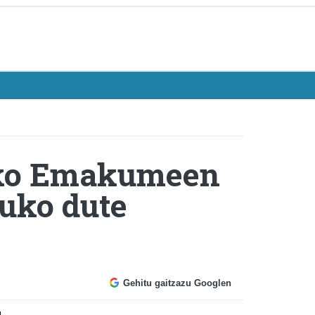
oko Emakumeen
tuko dute
Gehitu gaitzazu Googlen