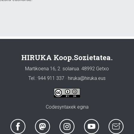
HIRUKA Koop.Sozietatea.
Martikoena 16, 2. solairua. 48992 Getxo
Tel.: 944 911 337 · hiruka@hiruka.eus
Codesyntaxek egina