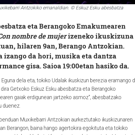
xikebarri Antzokiko emanaldian. © Eskuz Esku abesbatza
besbatza eta Berangoko Emakumearen
Con nombre de mujer
izeneko ikuskizuna
tuan, hilaren 9an, Berango Antzokian.
a izango da hori, musika eta dantza
rmance gisa. Saioa 19:00etan hasiko da.
guna dela eta, tokiko Udalak ikuskizun berezia eramango 
o dira Getxoko Eskuz Esku abesbatza eta Berangoko
aren gaiak erdigunean jartzeko asmoz", abesbatzako
u duenez.
 abenduan Muxikebarri Antzokian aurkeztutako ikuskizunaren
n Berangon, baina hango agertokira egokituta eta tokiko