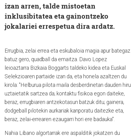
izan arren, talde mistoetan
inklusibitatea eta gainontzeko
jokalariei errespetua dira ardatz.
Errugbia, zelai errea eta eskubaloia magia apur bategaz
batuz gero, quadball da emaitza. Davo Lopez
leioaztarra Bizkaia Boggarts taldeko kidea eta Euskal
Selekzioaren partaide izan da, eta honela azaltzen du
kirola: "Helburua pilota maila desberdinetan dauden hiru
uztaietatik sartzea da; kontaktu fisikoa egon daiteke,
beraz, errugbiaren antzekotasun batzuk ditu; gainera,
dodgeball pilotekin aurkariak kanporatu daitezke eta,
beraz, zelai-errearen ezaugarri hori ere badauka".
Nahia Libano algortarrak ere aspalditik jokatzen du