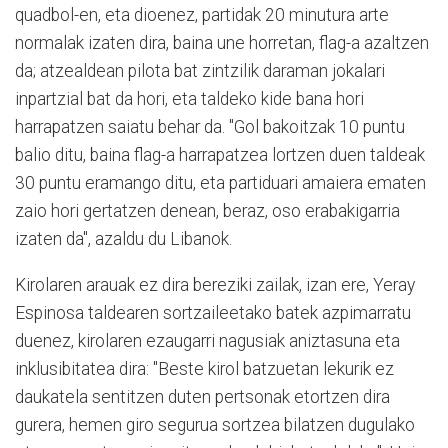
quadbol-en, eta dioenez, partidak 20 minutura arte
normalak izaten dira, baina une horretan, flag-a azaltzen
da; atzealdean pilota bat zintzilik daraman jokalari
inpartzial bat da hori, eta taldeko kide bana hori
harrapatzen saiatu behar da. "Gol bakoitzak 10 puntu
balio ditu, baina flag-a harrapatzea lortzen duen taldeak
30 puntu eramango ditu, eta partiduari amaiera ematen
zaio hori gertatzen denean, beraz, oso erabakigarria
izaten da", azaldu du Libanok.
Kirolaren arauak ez dira bereziki zailak, izan ere, Yeray
Espinosa taldearen sortzaileetako batek azpimarratu
duenez, kirolaren ezaugarri nagusiak aniztasuna eta
inklusibitatea dira: "Beste kirol batzuetan lekurik ez
daukatela sentitzen duten pertsonak etortzen dira
gurera, hemen giro segurua sortzea bilatzen dugulako