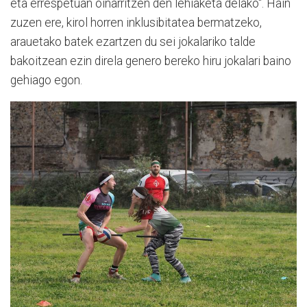
eta errespetuan oinarritzen den lehiaketa delako". Hain
zuzen ere, kirol horren inklusibitatea bermatzeko,
arauetako batek ezartzen du sei jokalariko talde
bakoitzean ezin direla genero bereko hiru jokalari baino
gehiago egon.