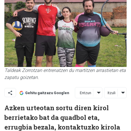
Taldeak Zorrotzan entrenatzen du martitzen arrastietan eta
zapatu goizetan.
Entzun
Itzuli
Gehitu gaitzazu Googlen
Azken urteotan sortu diren kirol
berrietako bat da quadbol eta,
errugbia bezala, kontaktuzko kirola