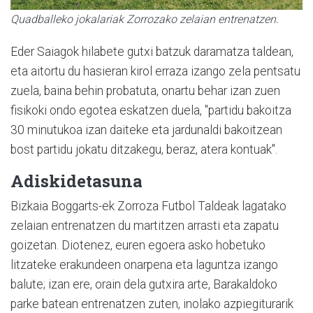
Quadballeko jokalariak Zorrozako zelaian entrenatzen.
Eder Saiagok hilabete gutxi batzuk daramatza taldean,
eta aitortu du hasieran kirol erraza izango zela pentsatu
zuela, baina behin probatuta, onartu behar izan zuen
fisikoki ondo egotea eskatzen duela, "partidu bakoitza
30 minutukoa izan daiteke eta jardunaldi bakoitzean
bost partidu jokatu ditzakegu, beraz, atera kontuak".
Adiskidetasuna
Bizkaia Boggarts-ek Zorroza Futbol Taldeak lagatako
zelaian entrenatzen du martitzen arrasti eta zapatu
goizetan. Diotenez, euren egoera asko hobetuko
litzateke erakundeen onarpena eta laguntza izango
balute; izan ere, orain dela gutxira arte, Barakaldoko
parke batean entrenatzen zuten, inolako azpiegiturarik