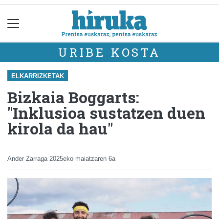
URIBE KOSTA
ELKARRIZKETAK
Bizkaia Boggarts:
"Inklusioa sustatzen duen
kirola da hau"
Ander Zarraga
2025eko maiatzaren 6a