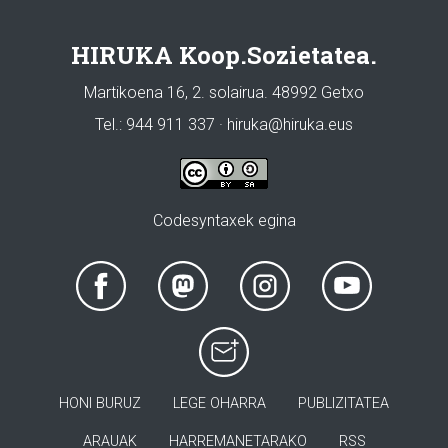
HIRUKA Koop.Sozietatea.
Martikoena 16, 2. solairua. 48992 Getxo
Tel.: 944 911 337 · hiruka@hiruka.eus
Codesyntaxek egina
HONI BURUZ
LEGE OHARRA
PUBLIZITATEA
ARAUAK
HARREMANETARAKO
RSS