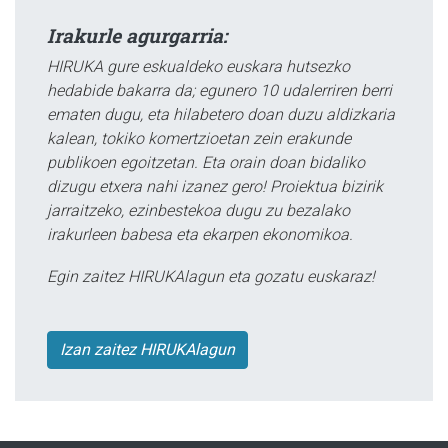
Irakurle agurgarria:
HIRUKA gure eskualdeko euskara hutsezko
hedabide bakarra da; egunero 10 udalerriren berri
ematen dugu, eta hilabetero doan duzu aldizkaria
kalean, tokiko komertzioetan zein erakunde
publikoen egoitzetan. Eta orain doan bidaliko
dizugu etxera nahi izanez gero! Proiektua bizirik
jarraitzeko, ezinbestekoa dugu zu bezalako
irakurleen babesa eta ekarpen ekonomikoa.
Egin zaitez HIRUKAlagun eta gozatu euskaraz!
Izan zaitez HIRUKAlagun