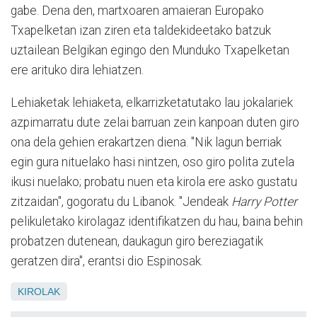
gabe. Dena den, martxoaren amaieran Europako
Txapelketan izan ziren eta taldekideetako batzuk
uztailean Belgikan egingo den Munduko Txapelketan
ere arituko dira lehiatzen.
Lehiaketak lehiaketa, elkarrizketatutako lau jokalariek
azpimarratu dute zelai barruan zein kanpoan duten giro
ona dela gehien erakartzen diena. "Nik lagun berriak
egin gura nituelako hasi nintzen, oso giro polita zutela
ikusi nuelako; probatu nuen eta kirola ere asko gustatu
zitzaidan", gogoratu du Libanok. "Jendeak
Harry Potter
pelikuletako kirolagaz identifikatzen du hau, baina behin
probatzen dutenean, daukagun giro bereziagatik
geratzen dira", erantsi dio Espinosak.
KIROLAK