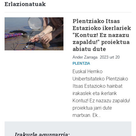
Erlazionatuak
Plentziako Itsas
Estazioko ikerlariek
"Kontuz! Ez nazazu
zapaldu!" proiektua
abiatu dute
Ander Zarraga
2023 urt 20
PLENTZIA
Euskal Herriko
Unibertsitateko Plentziako
Itsas Estazioko hainbat
irakaslek eta ikerlarik
Kontuz! Ez nazazu zapaldu!
proiektua jarri dute
martxan. Ek…
Irakurle agurgarria: