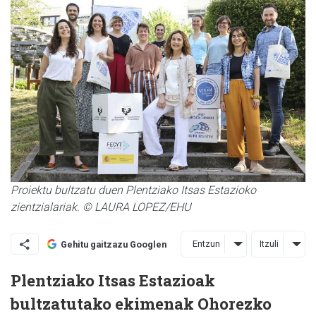
Proiektu bultzatu duen Plentziako Itsas Estazioko
zientzialariak. © LAURA LOPEZ/EHU
Entzun
Itzuli
Gehitu gaitzazu Googlen
Plentziako Itsas Estazioak
bultzatutako ekimenak Ohorezko