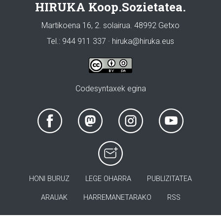
HIRUKA Koop.Sozietatea.
Martikoena 16, 2. solairua. 48992 Getxo
Tel.: 944 911 337 · hiruka@hiruka.eus
Codesyntaxek egina
HONI BURUZ
LEGE OHARRA
PUBLIZITATEA
ARAUAK
HARREMANETARAKO
RSS