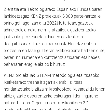
Zientzia eta Teknologiarako Espainiako Fundazioaren
lankidetzagaz KENZ proiektuak 3.000 parte-hartzaile
baino gehiago izan ditu 2022tik, tartean, gazteak,
adinekoak, emakume migratzaileak, gazteentzako
justiziako prozesuetan dauden gazteak eta
desgaitasunak dituzten pertsonak. Horiek zientzia-
prozesuaren fase guztietan aktiboki parte hartzen dute,
beren ingurumenaren kontzientziazioaren eta babes
beharraren eragile aktibo bihurtuz.
KENZ proiektuak, STEAM metodologia eta itsasoko
ikerketarako tresna irisgarriak erabiliz, itsas
hondartzetako bizitza mikroskopikoa ikusarazi du lehen
aldiz gizarte osoarentzako eskuragarri den ingurune
natural batean. Organismo mikroskopikoen 3D
modeloak, piktogramak eta irakurketa errazeko