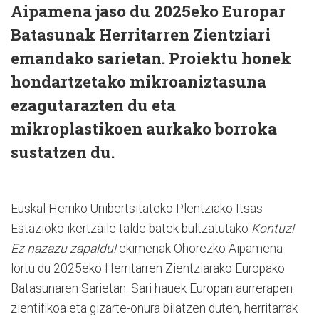
Aipamena jaso du 2025eko Europar
Batasunak Herritarren Zientziari
emandako sarietan. Proiektu honek
hondartzetako mikroaniztasuna
ezagutarazten du eta
mikroplastikoen aurkako borroka
sustatzen du.
Euskal Herriko Unibertsitateko Plentziako Itsas
Estazioko ikertzaile talde batek bultzatutako
Kontuz!
Ez nazazu zapaldu!
ekimenak Ohorezko Aipamena
lortu du 2025eko Herritarren Zientziarako Europako
Batasunaren Sarietan. Sari hauek Europan aurrerapen
zientifikoa eta gizarte-onura bilatzen duten, herritarrak