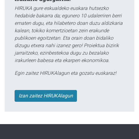
HIRUKA gure eskualdeko euskara hutsezko
hedabide bakarra da; egunero 10 udalerriren berri
ematen dugu, eta hilabetero doan duzu aldizkaria
kalean, tokiko komertzioetan zein erakunde
publikoen egoitzetan. Eta orain doan bidaliko
dizugu etxera nahi izanez gero! Proiektua bizirik
jarraitzeko, ezinbestekoa dugu zu bezalako
irakurleen babesa eta ekarpen ekonomikoa.
Egin zaitez HIRUKAlagun eta gozatu euskaraz!
Izan zaitez HIRUKAlagun