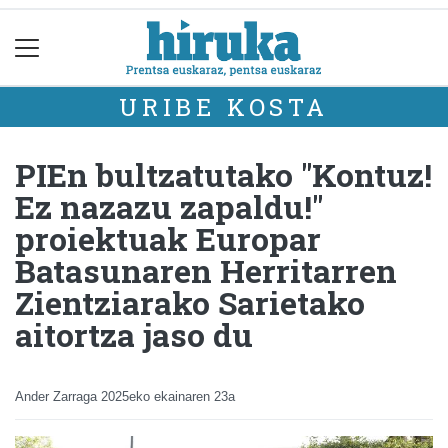
URIBE KOSTA
PIEn bultzatutako "Kontuz!
Ez nazazu zapaldu!"
proiektuak Europar
Batasunaren Herritarren
Zientziarako Sarietako
aitortza jaso du
Ander Zarraga
2025eko ekainaren 23a