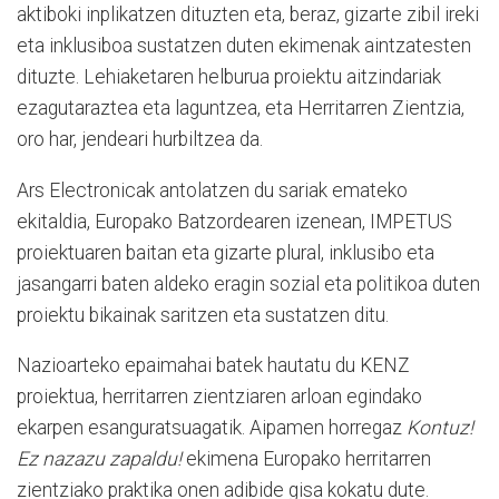
aktiboki inplikatzen dituzten eta, beraz, gizarte zibil ireki
eta inklusiboa sustatzen duten ekimenak aintzatesten
dituzte. Lehiaketaren helburua proiektu aitzindariak
ezagutaraztea eta laguntzea, eta Herritarren Zientzia,
oro har, jendeari hurbiltzea da.
Ars Electronicak antolatzen du sariak emateko
ekitaldia, Europako Batzordearen izenean, IMPETUS
proiektuaren baitan eta gizarte plural, inklusibo eta
jasangarri baten aldeko eragin sozial eta politikoa duten
proiektu bikainak saritzen eta sustatzen ditu.
Nazioarteko epaimahai batek hautatu du KENZ
proiektua, herritarren zientziaren arloan egindako
ekarpen esanguratsuagatik. Aipamen horregaz
Kontuz!
Ez nazazu zapaldu!
ekimena Europako herritarren
zientziako praktika onen adibide gisa kokatu dute.