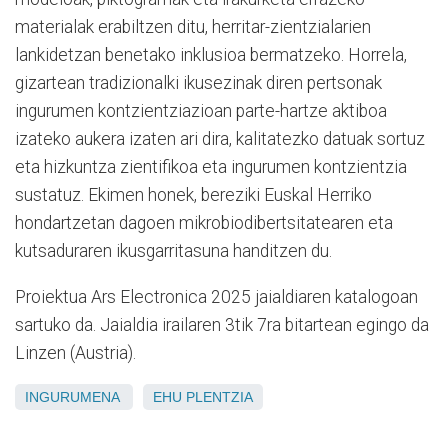
materialak erabiltzen ditu, herritar-zientzialarien
lankidetzan benetako inklusioa bermatzeko. Horrela,
gizartean tradizionalki ikusezinak diren pertsonak
ingurumen kontzientziazioan parte-hartze aktiboa
izateko aukera izaten ari dira, kalitatezko datuak sortuz
eta hizkuntza zientifikoa eta ingurumen kontzientzia
sustatuz. Ekimen honek, bereziki Euskal Herriko
hondartzetan dagoen mikrobiodibertsitatearen eta
kutsaduraren ikusgarritasuna handitzen du.
Proiektua Ars Electronica 2025 jaialdiaren katalogoan
sartuko da. Jaialdia irailaren 3tik 7ra bitartean egingo da
Linzen (Austria).
INGURUMENA
EHU
PLENTZIA