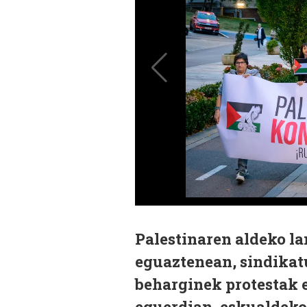
Palestinaren aldeko la
eguaztenean, sindikatu
beharginek protestak e
eguerdian, eskualdeko 