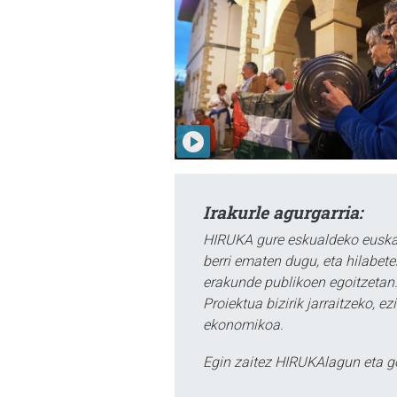
Irakurle agurgarria:
HIRUKA gure eskualdeko euskar
berri ematen dugu, eta hilabet
erakunde publikoen egoitzetan.
Proiektua bizirik jarraitzeko, 
ekonomikoa.
Egin zaitez HIRUKAlagun eta g