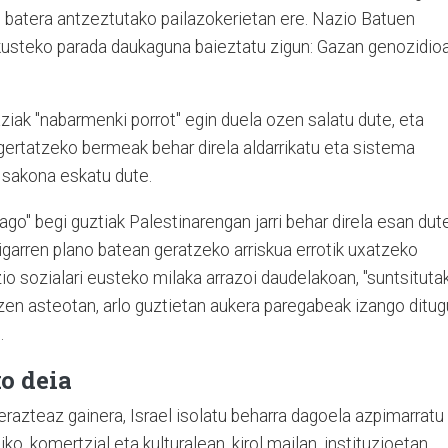
n batera antzeztutako pailazokerietan ere. Nazio Batuen
kusteko parada daukaguna baieztatu zigun: Gazan genozidio
iak "nabarmenki porrot" egin duela ozen salatu dute, eta
gertatzeko bermeak behar direla aldarrikatu eta sistema
ka sakona eskatu dute.
iago" begi guztiak Palestinarengan jarri behar direla esan dute
bigarren plano batean geratzeko arriskua errotik uxatzeko
o sozialari eusteko milaka arrazoi daudelakoan, "suntsituta
zen asteotan, arlo guztietan aukera paregabeak izango ditug
.
ko deia
ierazteaz gainera, Israel isolatu beharra dagoela azpimarratu
ko, komertzial eta kulturalean, kirol mailan, instituzioetan,