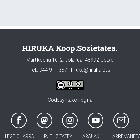
HIRUKA Koop.Sozietatea.
Martikoena 16, 2. solairua. 48992 Getxo
Tel.: 944 911 337 · hiruka@hiruka.eus
Codesyntaxek egina
LEGE OHARRA
PUBLIZITATEA
ARAUAK
HARREMANET