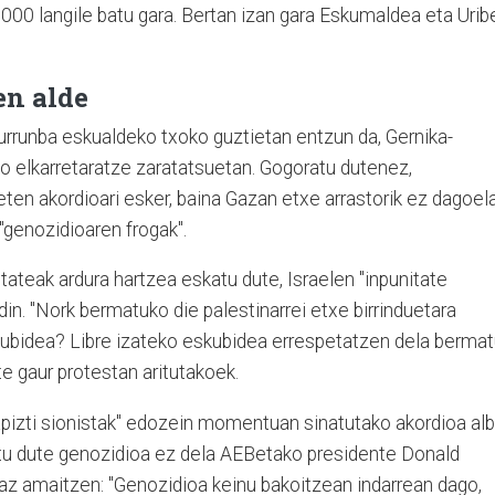
000 langile batu gara. Bertan izan gara Eskumaldea eta Urib
en alde
urrunba eskualdeko txoko guztietan entzun da, Gernika-
ko elkarretaratze zaratatsuetan. Gogoratu dutenez,
u-eten akordioari esker, baina Gazan etxe arrastorik ez dagoel
 "genozidioaren frogak".
tateak ardura hartzea eskatu dute, Israelen "inpunitate
in. "Nork bermatuko die palestinarrei etxe birrinduetara
skubidea? Libre izateko eskubidea errespetatzen dela berma
te gaur protestan aritutakoek.
sapizti sionistak" edozein momentuan sinatutako akordioa al
atu dute genozidioa ez dela AEBetako presidente Donald
z amaitzen: "Genozidioa keinu bakoitzean indarrean dago,