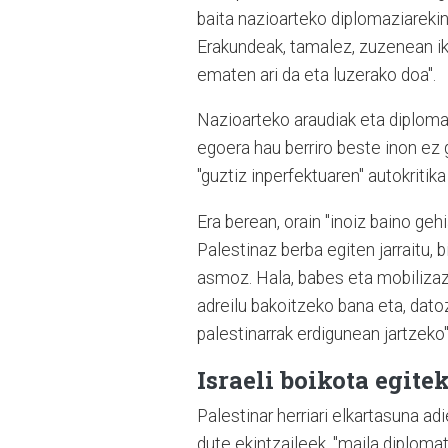
baita nazioarteko diplomaziareki
Erakundeak, tamalez, zuzenean i
ematen ari da eta luzerako doa".
Nazioarteko araudiak eta diplomaz
egoera hau berriro beste inon ez 
"guztiz inperfektuaren" autokriti
Era berean, orain "inoiz baino geh
Palestinaz berba egiten jarraitu, 
asmoz. Hala, babes eta mobilizazi
adreilu bakoitzeko bana eta, dato
palestinarrak erdigunean jartzeko"
Israeli boikota egite
Palestinar herriari elkartasuna ad
dute ekintzaileek, "maila diplomati