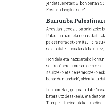
jendetsuenetan: Bilbon bertan 55.
Kostako langileak ere".
Burrunba Palestinar
Arrastian, genozidioa salatzeko b
Palestina herri-ekimenak deituta
palestinarrak etxera itzuli dira s
salatu dute, hondakinak baino ez,
Hori dela eta, nazioarteko komuni
sadikoa" bere horretan gera ez dad
itzultzeko eta berreraikitzeko e
behar du munduak", aldarrikatu du
Ildo horretan, gogoratu dute "ba
batera utz dezakeela, eta deitor
Trumpek diseinatutako akordioaga