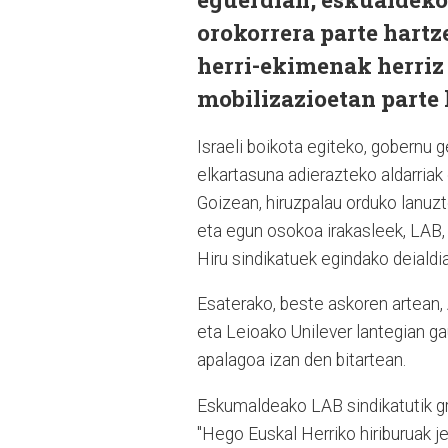
orokorrera parte hartze
herri-ekimenak herriz 
mobilizazioetan parte
Israeli boikota egiteko, gobernu 
elkartasuna adierazteko aldarriak
Goizean, hiruzpalau orduko lanuzt
eta egun osokoa irakasleek, LAB,
Hiru sindikatuek egindako deialdi
Esaterako, beste askoren artean,
eta Leioako Unilever lantegian g
apalagoa izan den bitartean.
Eskumaldeako LAB sindikatutik gre
"Hego Euskal Herriko hiriburuak j