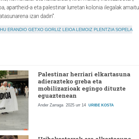
, apartheid-a eta palestinar lurretan kolonia ilegalak amaitu
katasunarena izan dadin".
EHU
ERANDIO
GETXO
GORLIZ
LEIOA
LEMOIZ
PLENTZIA
SOPELA
Palestinar herriari elkartasuna
adierazteko greba eta
mobilizazioak egingo dituzte
eguaztenean
Ander Zarraga
2025 urr 14
URIBE KOSTA
Uribekostarrek ere elkartasuna