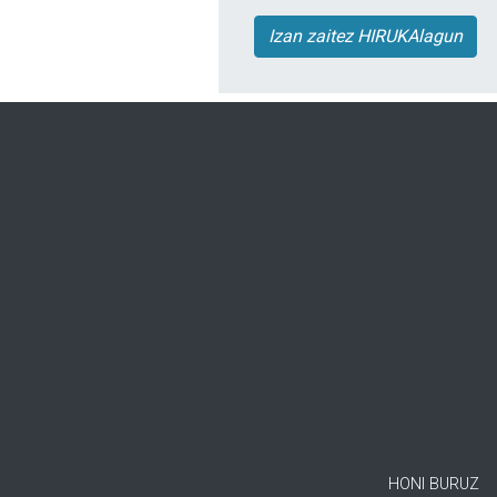
Izan zaitez HIRUKAlagun
HONI BURUZ