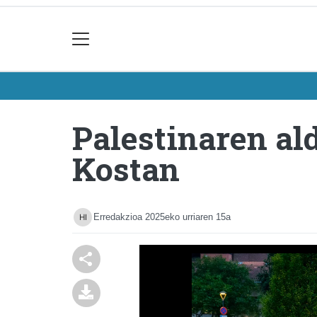
Palestinaren al
Kostan
Erredakzioa
2025eko urriaren 15a