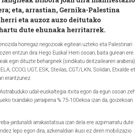
ra; eta, arrastian, Gernika-Palestina
herri eta auzoz auzo deitutako
 hartu dute ehunaka herritarrek.
genozida horregaz negozioak egiteari uzteko eta Palestinari
 ozen entzun dira Hego Euskal Herri osoan, baita gurean ere.
eak egin dituzte beharginek (sindikatu deitzailearen arabera)
 ELA, CCOO, UGT, ESK, Steilas, CGT/LKN, Solidari, Etxalde e
ari erantzunez.
 Astrabuduko udal-euskaltegia itxita egon da egun osoan ze
aueko txandako jarraipena % 75-100ekoa izan da, goizekoan
ba-jardunaldi arrakastatsua izan dela ere azpimarratu dute:
endez lepo egon dira, azkenaldian ikusi ez diren mobilizazio