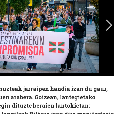
nuzteak jarraipen handia izan du gaur,
en arabera. Goizean, lantegietako
gin dituzte beraien lantokietan;
langileak Bilbora joan dira manifestazio