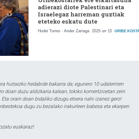
adierazi diote Palestinari eta
Israelegaz harreman guztiak
eteteko eskatu dute
Hodei Torres · Ander Zarraga
2025 urr 15
URIBE KOST
a hutsezko hedabide bakarra da; egunero 10 udalerriren
ero doan duzu aldizkaria kalean, tokiko komertzioetan zein
 Eta orain doan bidaliko dizugu etxera nahi izanez gero!
ezinbestekoa dugu zu bezalako irakurleen babesa eta ekarpen
ozatu euskaraz!