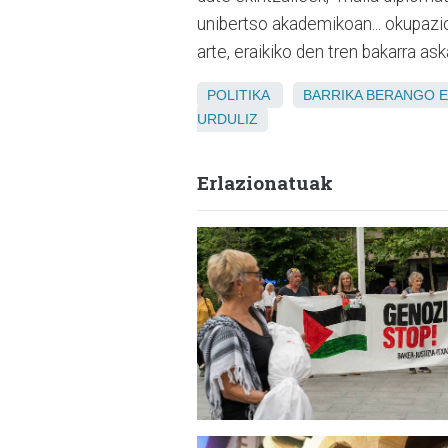
unibertso akademikoan... okupazioa
arte, eraikiko den tren bakarra as
POLITIKA
BARRIKA
BERANGO
URDULIZ
Erlazionatuak