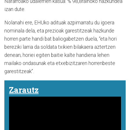
Nafarroako udalerrien kasua: % 98,8rainoko hazkundea
izan dute.
Nolanahi ere, EHUko adituak azpimarratu du igoera
nominala dela, eta prezioak garestitzeak hazkunde
horren parte handi bat baliogabetzen duela, “eta hori
bereziki larria da soldata txikien bilakaera aztertzen
denean; horiei egiten baitie kalte handiena lehen
mailako ondasunak eta etxebizitzaren horrenbeste
garestitzeak”.
Zarautz