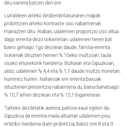
diru-sarrera batzen den ere.
Lurraldeen arteko desberdintasunaren mapak
probintzien arteko kontraste oso nabarmenak
marrazten ditu. Araban, udalerrien proportzio oso altua
dago errenta-dezil txikienetan: udalerrien heren bat
baino gehiago 1go dezilean daude, familia-errenta
txikienak dituzten herrien % 10eko multzoan, taula
osoko ehunekorik handiena. Bizkaian eta Gipuzkoan,
aldiz, udalerrien % 4,4 eta % 1,1 daude multzo horretan,
hurrenez hurren. Nafarroak ere errenta baxuak
dituztenen presentzia nabarmena du, baina banatuago:
% 10,7 lehen dezilean eta % 15,1 bigarrenean.
Tarteko deziletatik aurrera, patroia irauli egiten da:
Gipuzkoa da errenta-maila altuetan udalerrien pisu
erlatibo handiena duen probintzia, batez ere 8 eta 9