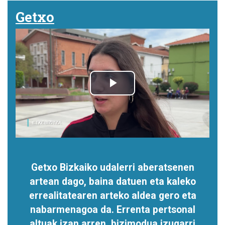
Getxo
Getxo Bizkaiko udalerri aberatsenen
artean dago, baina datuen eta kaleko
errealitatearen arteko aldea gero eta
nabarmenagoa da. Errenta pertsonal
altuak izan arren, bizimodua izugarri