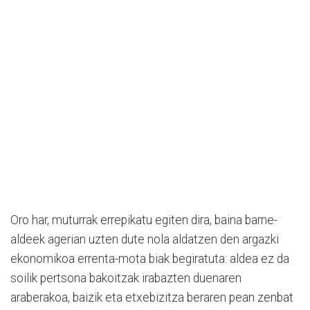
Oro har, muturrak errepikatu egiten dira, baina barne-
aldeek agerian uzten dute nola aldatzen den argazki
ekonomikoa errenta-mota biak begiratuta: aldea ez da
soilik pertsona bakoitzak irabazten duenaren
araberakoa, baizik eta etxebizitza beraren pean zenbat