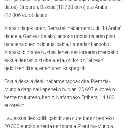
datua). Ondoren, Bizkaia (18.738 euro) eta Araba
(17.806 euro) daude.
Arabari dagokionez, Bernatek nabarmendu du “bi Araba”
daudela, Gasteiz delako lanpostu industrialaren pisu
handiena duen hiriburua, baina, Lautadaz kanpoko
Arabako biztanle guztiak lehen sektorearen menpeko
eskualdeetan bizi direla, eta, ondorioz, “atzean”
gelditzen direla, errentaren ikuspegitik.
Eskualdeka, aldeak nabarmenagoak dira. Plentzia-
Mungia dago sailkapeneko buruan, 20.697 eurorekin;
beste muturrean, berriz, Nafarroako Erribera, 14.183
eurorekin.
Lau eskualdek soilik gainditzen dute batez besteko
20.000 euroko errenta pertsonala: Plentzia-Mungia,