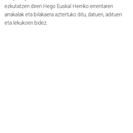
ezkutatzen diren Hego Euskal Herriko errentaren
arrakalak eta bilakaera aztertuko ditu, datuen, adituen
eta lekukoen bidez.