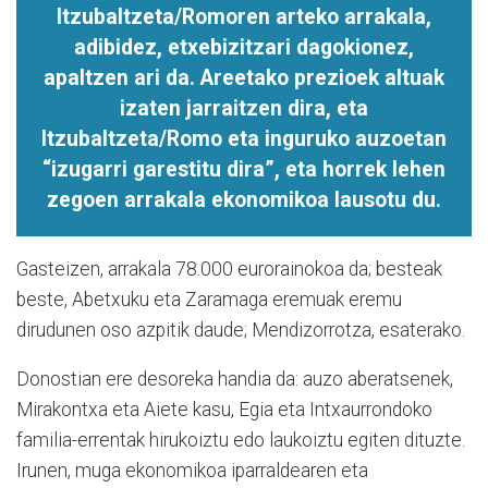
Itzubaltzeta/Romoren arteko arrakala,
adibidez, etxebizitzari dagokionez,
apaltzen ari da. Areetako prezioek altuak
izaten jarraitzen dira, eta
Itzubaltzeta/Romo eta inguruko auzoetan
“izugarri garestitu dira”, eta horrek lehen
zegoen arrakala ekonomikoa lausotu du.
Gasteizen, arrakala 78.000 eurorainokoa da; besteak
beste, Abetxuku eta Zaramaga eremuak eremu
dirudunen oso azpitik daude; Mendizorrotza, esaterako.
Donostian ere desoreka handia da: auzo aberatsenek,
Mirakontxa eta Aiete kasu, Egia eta Intxaurrondoko
familia-errentak hirukoiztu edo laukoiztu egiten dituzte.
Irunen, muga ekonomikoa iparraldearen eta