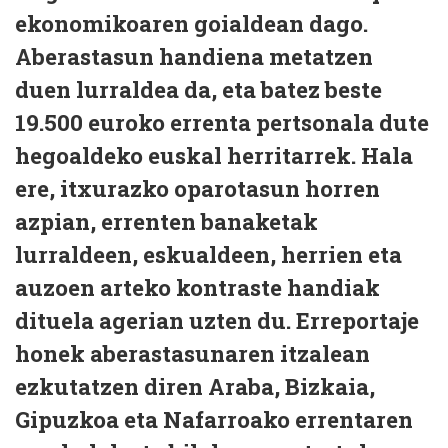
ekonomikoaren goialdean dago.
Aberastasun handiena metatzen
duen lurraldea da, eta batez beste
19.500 euroko errenta pertsonala dute
hegoaldeko euskal herritarrek. Hala
ere, itxurazko oparotasun horren
azpian, errenten banaketak
lurraldeen, eskualdeen, herrien eta
auzoen arteko kontraste handiak
dituela agerian uzten du. Erreportaje
honek aberastasunaren itzalean
ezkutatzen diren Araba, Bizkaia,
Gipuzkoa eta Nafarroako errentaren