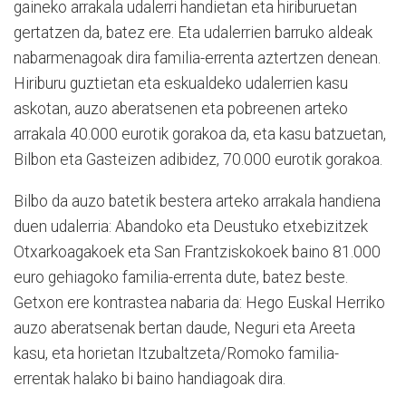
gaineko arrakala udalerri handietan eta hiriburuetan
gertatzen da, batez ere. Eta udalerrien barruko aldeak
nabarmenagoak dira familia-errenta aztertzen denean.
Hiriburu guztietan eta eskualdeko udalerrien kasu
askotan, auzo aberatsenen eta pobreenen arteko
arrakala 40.000 eurotik gorakoa da, eta kasu batzuetan,
Bilbon eta Gasteizen adibidez, 70.000 eurotik gorakoa.
Bilbo da auzo batetik bestera arteko arrakala handiena
duen udalerria: Abandoko eta Deustuko etxebizitzek
Otxarkoagakoek eta San Frantziskokoek baino 81.000
euro gehiagoko familia-errenta dute, batez beste.
Getxon ere kontrastea nabaria da: Hego Euskal Herriko
auzo aberatsenak bertan daude, Neguri eta Areeta
kasu, eta horietan Itzubaltzeta/Romoko familia-
errentak halako bi baino handiagoak dira.