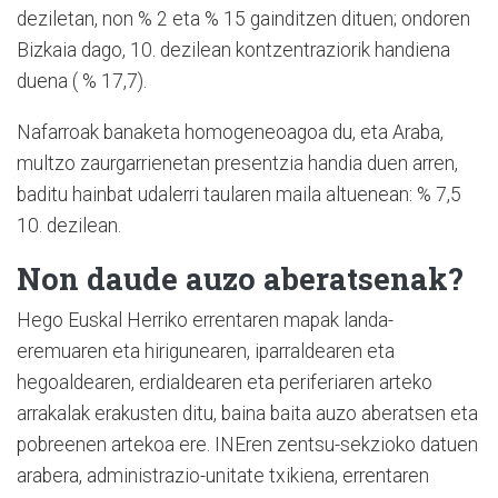
deziletan, non % 2 eta % 15 gainditzen dituen; ondoren
Bizkaia dago, 10. dezilean kontzentraziorik handiena
duena ( % 17,7).
Nafarroak banaketa homogeneoagoa du, eta Araba,
multzo zaurgarrienetan presentzia handia duen arren,
baditu hainbat udalerri taularen maila altuenean: % 7,5
10. dezilean.
Non daude auzo aberatsenak?
Hego Euskal Herriko errentaren mapak landa-
eremuaren eta hirigunearen, iparraldearen eta
hegoaldearen, erdialdearen eta periferiaren arteko
arrakalak erakusten ditu, baina baita auzo aberatsen eta
pobreenen artekoa ere. INEren zentsu-sekzioko datuen
arabera, administrazio-unitate txikiena, errentaren