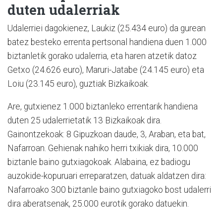
duten udalerriak
Udalerriei dagokienez, Laukiz (25.434 euro) da gurean
batez besteko errenta pertsonal handiena duen 1.000
biztanletik gorako udalerria, eta haren atzetik datoz
Getxo (24.626 euro), Maruri-Jatabe (24.145 euro) eta
Loiu (23.145 euro), guztiak Bizkaikoak.
Are, gutxienez 1.000 biztanleko errentarik handiena
duten 25 udalerrietatik 13 Bizkaikoak dira.
Gainontzekoak: 8 Gipuzkoan daude, 3, Araban, eta bat,
Nafarroan. Gehienak nahiko herri txikiak dira, 10.000
biztanle baino gutxiagokoak. Alabaina, ez badiogu
auzokide-kopuruari erreparatzen, datuak aldatzen dira:
Nafarroako 300 biztanle baino gutxiagoko bost udalerri
dira aberatsenak, 25.000 eurotik gorako datuekin.