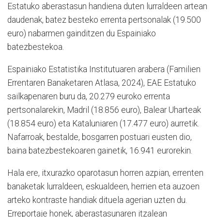
Estatuko aberastasun handiena duten lurraldeen artean
daudenak, batez besteko errenta pertsonalak (19.500
euro) nabarmen gainditzen du Espainiako
batezbestekoa.
Espainiako Estatistika Institutuaren arabera (Familien
Errentaren Banaketaren Atlasa, 2024), EAE Estatuko
sailkapenaren buru da, 20.279 euroko errenta
pertsonalarekin, Madril (18.856 euro), Balear Uharteak
(18.854 euro) eta Kataluniaren (17.477 euro) aurretik.
Nafarroak, bestalde, bosgarren postuari eusten dio,
baina batezbestekoaren gainetik, 16.941 eurorekin.
Hala ere, itxurazko oparotasun horren azpian, errenten
banaketak lurraldeen, eskualdeen, herrien eta auzoen
arteko kontraste handiak dituela agerian uzten du.
Erreportaje honek, aberastasunaren itzalean