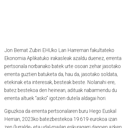
Jon Bernat Zubiri EHUko Lan Harreman fakultateko
Ekonomia Aplikatuko irakasleak azaldu duenez, errenta
pertsonala norbanako batek urte osoan zehar jasotako
errenta guztien batuketa da, hau da, jasotako soldata,
etekinak eta interesak, besteak beste. Nolanahi ere,
batez bestekoa den heinean, adituak nabarmendu du
errenta altuek “asko” igotzen dutela aldagai hori.
Gipuzkoa da errenta pertsonalaren buru Hego Euskal
Herrian, 2023ko batezbestekoa 19.619 eurokoa izan
zen (lurralde- eta udal-mailan eskuragarri dagoen azken