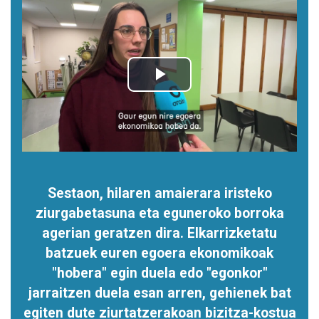
Sestaon, hilaren amaierara iristeko
ziurgabetasuna eta eguneroko borroka
agerian geratzen dira. Elkarrizketatu
batzuek euren egoera ekonomikoak
"hobera" egin duela edo "egonkor"
jarraitzen duela esan arren, gehienek bat
egiten dute ziurtatzerakoan bizitza-kostua