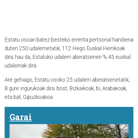
Estatu osoan batez besteko errenta pertsonal handiena
duten 250 udalerrietatik, 112 Hego Euskal Herrikoak
dira; hau da, Estatuko udalerri aberatsenen % 45 euskal
udalerriak dira.
Are gehiago, Estatu osoko 25 udalerri aberatsenetatik,
8 gure ingurukoak dira: bost, Bizkaikoak; bi, Arabakoak,
eta bat, Gipuzkoakoa.
Garai