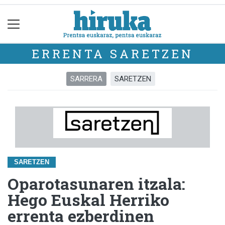
ERRENTA SARETZEN
SARRERA
SARETZEN
SARETZEN
Oparotasunaren itzala:
Hego Euskal Herriko
errenta ezberdinen