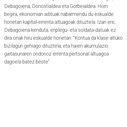
Debagoiena, Donostialdea eta Gorbeialdea. Horri
begira, ekonomian adituak nabarmendu du eskualde
horietan kapital-errenta altuagoak dituztela. Izan ere,
Debagoiena kenduta, enplegu- eta soldata-datuak ez
dira onak hiru eskualde horietan: “Kontua da klase altuko
bizilagun gehiago dituztela, eta haien akumulazio
gaitasunaren ondorioz errenta pertsonal altuagoa
dagoela batez beste”.