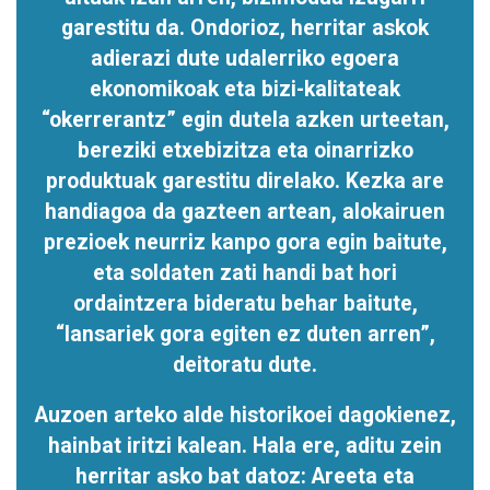
garestitu da. Ondorioz, herritar askok
adierazi dute udalerriko egoera
ekonomikoak eta bizi-kalitateak
“okerrerantz” egin dutela azken urteetan,
bereziki etxebizitza eta oinarrizko
produktuak garestitu direlako. Kezka are
handiagoa da gazteen artean, alokairuen
prezioek neurriz kanpo gora egin baitute,
eta soldaten zati handi bat hori
ordaintzera bideratu behar baitute,
“lansariek gora egiten ez duten arren”,
deitoratu dute.
Auzoen arteko alde historikoei dagokienez,
hainbat iritzi kalean. Hala ere, aditu zein
herritar asko bat datoz: Areeta eta