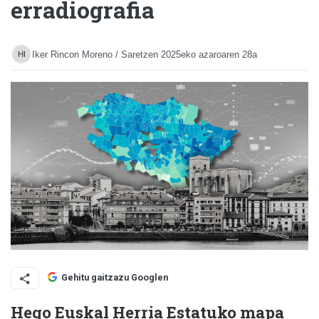
erradiografia
Iker Rincon Moreno / Saretzen
2025eko azaroaren 28a
Gehitu gaitzazu Googlen
Hego Euskal Herria Estatuko mapa