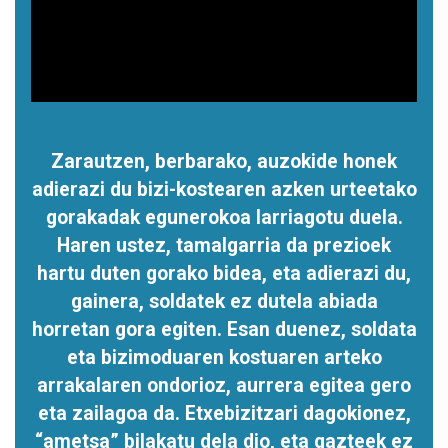
Zarautzen, berbarako, auzokide honek
adierazi du bizi-kostearen azken urteetako
gorakadak egunerokoa larriagotu duela.
Haren ustez, tamalgarria da prezioek
hartu duten gorako bidea, eta adierazi du,
gainera, soldatek ez dutela abiada
horretan gora egiten. Esan duenez, soldata
eta bizimoduaren kostuaren arteko
arrakalaren ondorioz, aurrera egitea gero
eta zailagoa da. Etxebizitzari dagokionez,
“ametsa” bilakatu dela dio, eta gazteek ez