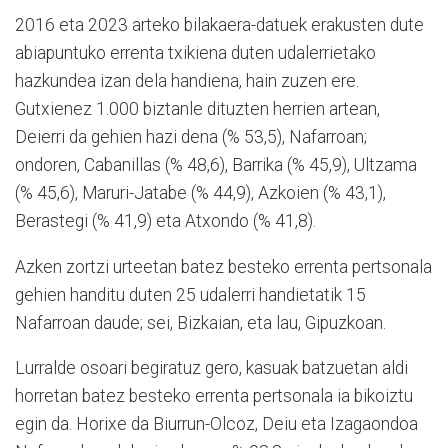
2016 eta 2023 arteko bilakaera-datuek erakusten dute
abiapuntuko errenta txikiena duten udalerrietako
hazkundea izan dela handiena, hain zuzen ere.
Gutxienez 1.000 biztanle dituzten herrien artean,
Deierri da gehien hazi dena (% 53,5), Nafarroan;
ondoren, Cabanillas (% 48,6), Barrika (% 45,9), Ultzama
(% 45,6), Maruri-Jatabe (% 44,9), Azkoien (% 43,1),
Berastegi (% 41,9) eta Atxondo (% 41,8).
Azken zortzi urteetan batez besteko errenta pertsonala
gehien handitu duten 25 udalerri handietatik 15
Nafarroan daude; sei, Bizkaian, eta lau, Gipuzkoan.
Lurralde osoari begiratuz gero, kasuak batzuetan aldi
horretan batez besteko errenta pertsonala ia bikoiztu
egin da. Horixe da Biurrun-Olcoz, Deiu eta Izagaondoa