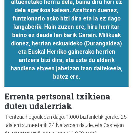
altuenetako herria dela, baina diru hori ez
dela agerikoa kalean. Azaltzen duenez,
funtzionario asko bizi dira eta ia ez dago
langaberik: Hain zuzen ere, hiru herritar
baino ez daude lan barik Garain. Milikuak
dionez, herrian eskualdeko (Durangaldea)
eta Euskal Herriko gainerako herrien
antzera bizi dira, eta uste du alderik
handiena etxeen jabetzan izan daitekeela,
batez ere.
Errenta pertsonal txikiena
duten udalerriak
Ifrentzua hegoaldean dago. 1.000 biztanletik gorako 25
udalerri xumeetatik 24 Nafarroan daude, eta Castejon