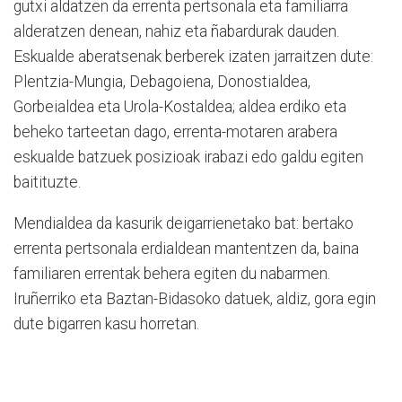
gutxi aldatzen da errenta pertsonala eta familiarra
alderatzen denean, nahiz eta ñabardurak dauden.
Eskualde aberatsenak berberek izaten jarraitzen dute:
Plentzia-Mungia, Debagoiena, Donostialdea,
Gorbeialdea eta Urola-Kostaldea; aldea erdiko eta
beheko tarteetan dago, errenta-motaren arabera
eskualde batzuek posizioak irabazi edo galdu egiten
baitituzte.
Mendialdea da kasurik deigarrienetako bat: bertako
errenta pertsonala erdialdean mantentzen da, baina
familiaren errentak behera egiten du nabarmen.
Iruñerriko eta Baztan-Bidasoko datuek, aldiz, gora egin
dute bigarren kasu horretan.