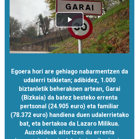
Egoera hori are gehiago nabarmentzen da
udalerri txikietan; adibidez, 1.000
biztanletik beherakoen artean, Garai
(Bizkaia) da batez besteko errenta
pertsonal (24.905 euro) eta familiar
(78.372 euro) handiena duen udalerrietako
bat, eta bertakoa da Lazaro Milikua.
Auzokideak aitortzen du errenta