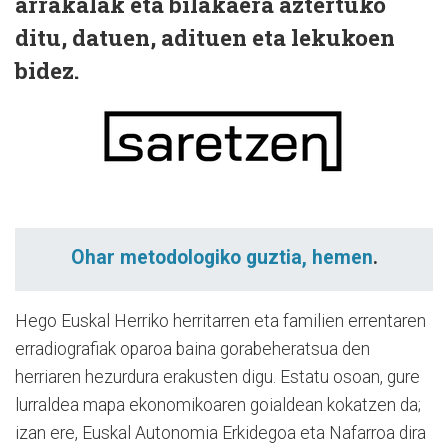
arrakalak eta bilakaera aztertuko
ditu, datuen, adituen eta lekukoen
bidez.
Ohar metodologiko guztia, hemen
.
Hego Euskal Herriko herritarren eta familien errentaren
erradiografiak oparoa baina gorabeheratsua den
herriaren hezurdura erakusten digu. Estatu osoan, gure
lurraldea mapa ekonomikoaren goialdean kokatzen da;
izan ere, Euskal Autonomia Erkidegoa eta Nafarroa dira