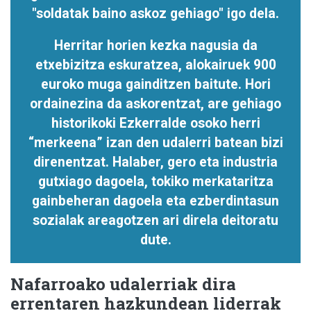
"soldatak baino askoz gehiago" igo dela.
Herritar horien kezka nagusia da
etxebizitza eskuratzea, alokairuek 900
euroko muga gainditzen baitute. Hori
ordainezina da askorentzat, are gehiago
historikoki Ezkerralde osoko herri
“merkeena” izan den udalerri batean bizi
direnentzat. Halaber, gero eta industria
gutxiago dagoela, tokiko merkataritza
gainbeheran dagoela eta ezberdintasun
sozialak areagotzen ari direla deitoratu
dute.
Nafarroako udalerriak dira
errentaren hazkundean liderrak