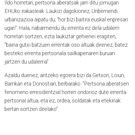
Ildo horretan, pertsona aberatsak jarri ditu jomugan
EHUko irakasleak. Laukizi dagokionez, Unbemendi
urbanizazioa aipatu du, “hor bizi baitira euskal enpresari
ugari”. Hala, nabarmendu du errenta ez dela udalerri
horretan sortzen, ezta laukiztar gehienei eragiten,
“baina gutxi batzuen errentak oso altuak direnez, batez
besteko errenta pertsonala sailkapenaren buruan
jartzen du udalerria”.
Azaldu duenez, antzeko egoera bizi da Getxon, Loiun,
Barrikan eta Donostian, berbarako. “Pertsona aberatsen
fenomeno erresidentzial horren ondorioz dute errenta
pertsonal altua, eta ez, ordea, soldatak eta etekinak
bertan sortzen direlako”.