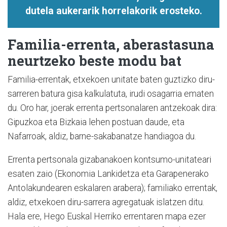
dutela aukerarik horrelakorik erosteko.
Familia-errenta, aberastasuna
neurtzeko beste modu bat
Familia-errentak, etxekoen unitate baten guztizko diru-
sarreren batura gisa kalkulatuta, irudi osagarria ematen
du. Oro har, joerak errenta pertsonalaren antzekoak dira:
Gipuzkoa eta Bizkaia lehen postuan daude, eta
Nafarroak, aldiz, barne-sakabanatze handiagoa du.
Errenta pertsonala gizabanakoen kontsumo-unitateari
esaten zaio (Ekonomia Lankidetza eta Garapenerako
Antolakundearen eskalaren arabera); familiako errentak,
aldiz, etxekoen diru-sarrera agregatuak islatzen ditu.
Hala ere, Hego Euskal Herriko errentaren mapa ezer