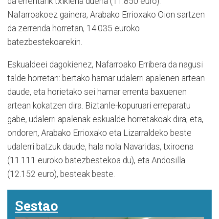
da errentarik txikiena duena (11.850 euro).
Nafarroakoez gainera, Arabako Errioxako Oion sartzen
da zerrenda horretan, 14.035 euroko
batezbestekoarekin.
Eskualdeei dagokienez, Nafarroako Erribera da nagusi
talde horretan: bertako hamar udalerri apalenen artean
daude, eta horietako sei hamar errenta baxuenen
artean kokatzen dira. Biztanle-kopuruari erreparatu
gabe, udalerri apalenak eskualde horretakoak dira, eta,
ondoren, Arabako Errioxako eta Lizarraldeko beste
udalerri batzuk daude, hala nola Navaridas, txiroena
(11.111 euroko batezbestekoa du), eta Andosilla
(12.152 euro), besteak beste.
Sestao