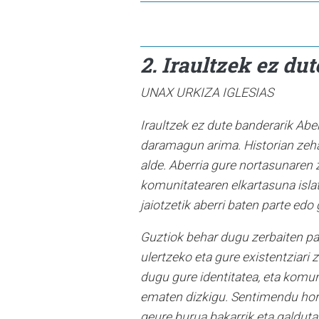
2.
Iraultzek ez du
UNAX URKIZA IGLESIAS
I
raultzek ez dute banderarik Aber
daramagun arima. Historian zeha
alde. Aberria gure nortasunaren z
komunitatearen elkartasuna islat
jaiotzetik aberri baten parte ed
Guztiok behar dugu zerbaiten part
ulertzeko eta gure existentziari
dugu gure identitatea, eta komu
ematen dizkigu. Sentimendu horre
geure burua bakarrik eta galduta