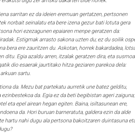
erakutsi digu zer arrisku dakarten bide horiek.
riena sarritan ez da ideien eremuan gertatzen, pertsonen
ek norbait seinalatu eta bere izena gezur bati lotuta gera
ertsona hori ezezagunen epaiaren menpe geratzen da:
radak. Estigmak arrasto sakona uzten du; ez du soilik osp
a bera ere zauritzen du. Askotan, horrek bakardadea, lots
 ditu. Egia azaldu arren, itzalak geratzen dira, eta susmo
atik dio esaerak jaurtitako hitza geziaren parekoa dela:
 arkuan sartu.
iona da. Mezu bat partekatu aurretik une batez gelditu,
 ezinbestekoa da. Egia ez da beti begibistan ageri zaiguna;
el eta epel airean hegan egiten. Baina, isiltasunean ere,
endoena da. Hori buruan barneratuta, galdera ezin da alde
rte hartu nahi dugu ala pertsona bakoitzaren duintasuna et
dugu?