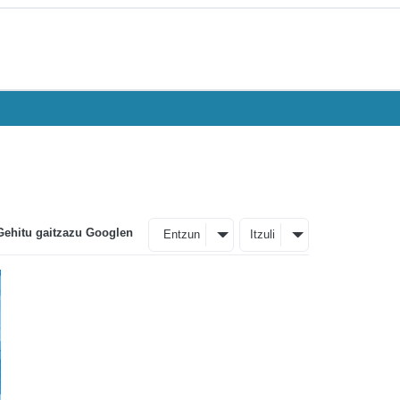
Gehitu gaitzazu Googlen
Entzun
Itzuli