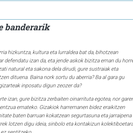
te banderarik
ria hizkuntza, kultura eta lurraldea bat da, bihotzean
r defendatu izan da, eta jende askok bizitza eman du horr
ati natural eta sakona dela dirudi, gure sustraiak eta
zen dituena. Baina nork sortu du aberria? Ba al gara gu
o gizarteak inposatu digun zeozer da?
e izan, gure bizitza zerbaiten oinarrituta egotea, nor gare
 zentzua emateko. Gizakiok harremanen bidez eraikitzen
nitate baten barruan kokatzean segurtasuna eta jarraipena
k lotzen digu ideia, sinbolo eta kontakizun kolektiboetara
 ez sentitzeko.