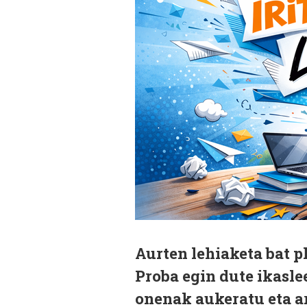
Aurten lehiaketa bat p
Proba egin dute ikaslee
onenak aukeratu eta a