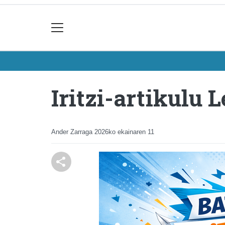
Iritzi-artikulu
Ander Zarraga
2026ko ekainaren 11