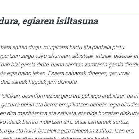
dura, egiaren isiltasuna
era egiten dugu: mugikorra hartu eta pantaila piztu.
rtzen zaigu esku-ahurrean: albisteak, iritziak, bideoak et
n bizi garela diote, baina sarritan zarataren garaia dirudi.
 da egia baino lehen. Esaera zaharrak dioenez, gezurrak
ea, sareek hegoak jarri dizkiote.
Politikan, desinformazioa gero eta gehiago erabiltzen da iri
 gezurra behin eta berriz errepikatzen denean, egia dirudie
zen dira mesfidantza eta zatiketa, eta bide horretan diskurt
o ideiak berriro indartzen dira: etsai asmatuak sortuz,
tea gu eta haiek bezalako giza taldeetan zatituz. Izan ere,