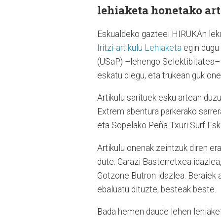
lehiaketa honetako ar
E
skualdeko gazteei HIRUKAn lek
Iritzi-artikulu Lehiaketa
egin dugu 
(USaP) –lehengo Selektibitatea– i
eskatu diegu, eta trukean guk one
Artikulu sarituek esku artean du
Extrem abentura parkerako sarrer
eta Sopelako Peña Txuri Surf Esko
Artikulu onenak zeintzuk diren e
dute: Garazi Basterretxea idazle
Gotzone Butron idazlea. Beraiek 
ebaluatu dituzte, besteak beste.
Bada hemen daude lehen lehiaketa