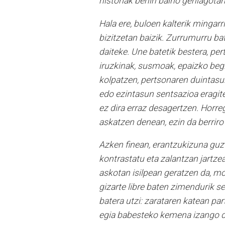
historiak behin baino gehiagotan 
Hala ere, buloen kalterik mingar
bizitzetan baizik. Zurrumurru bat
daiteke. Une batetik bestera, p
iruzkinak, susmoak, epaizko begi
kolpatzen, pertsonaren duintasun
edo ezintasun sentsazioa eragiten
ez dira erraz desagertzen. Horreg
askatzen denean, ezin da berriro
Azken finean, erantzukizuna guzt
kontrastatu eta zalantzan jartzea
askotan isilpean geratzen da, mot
gizarte libre baten zimendurik s
batera utzi: zarataren katean pa
egia babesteko kemena izango 