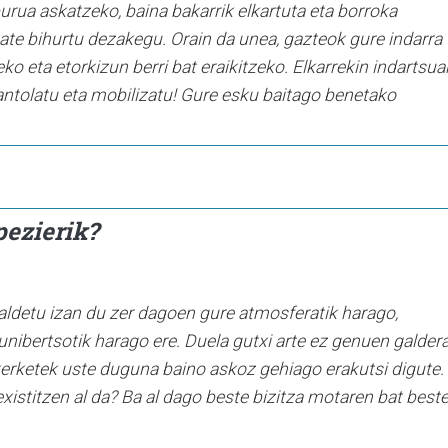
burua askatzeko, baina bakarrik elkartuta eta borroka
tate bihurtu dezakegu. Orain da unea, gazteok gure indarra
ko eta etorkizun berri bat eraikitzeko. Elkarrekin indartsua
 antolatu eta mobilizatu! Gure esku baitago benetako
pezierik?
ldetu izan du zer dagoen gure atmosferatik harago,
 unibertsotik harago ere. Duela gutxi arte ez genuen galder
kerketek uste duguna baino askoz gehiago erakutsi digute.
xistitzen al da? Ba al dago beste bizitza motaren bat best