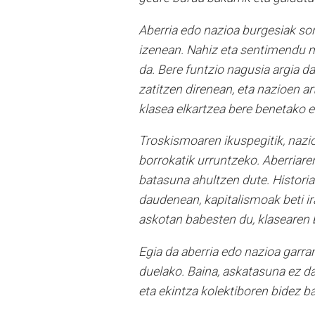
Aberria edo nazioa burgesiak sor
izenean. Nahiz eta sentimendu m
da. Bere funtzio nagusia argia d
zatitzen direnean, eta nazioen a
klasea elkartzea bere benetako e
Troskismoaren ikuspegitik, nazio
borrokatik urruntzeko. Aberriare
batasuna ahultzen dute. Historiak
daudenean, kapitalismoak beti i
askotan babesten du, klasearen
Egia da aberria edo nazioa garran
duelako. Baina, askatasuna ez da
eta ekintza kolektiboren bidez ba