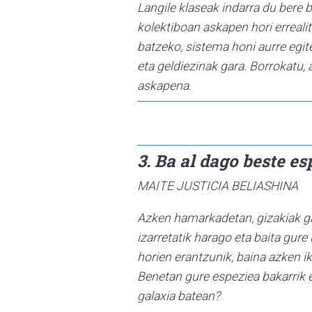
Langile klaseak indarra du bere 
kolektiboan askapen hori erreali
batzeko, sistema honi aurre egite
eta geldiezinak gara. Borrokatu,
askapena.
3. Ba al dago beste es
MAITE JUSTICIA BELIASHINA
A
zken hamarkadetan, gizakiak ga
izarretatik harago eta baita gure
horien erantzunik, baina azken i
Benetan gure espeziea bakarrik e
galaxia batean?