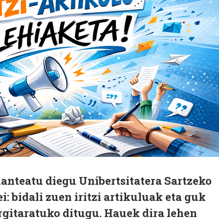
lanteatu diegu Unibertsitatera Sartzeko
i: bidali zuen iritzi artikuluak eta guk
rgitaratuko ditugu. Hauek dira lehen