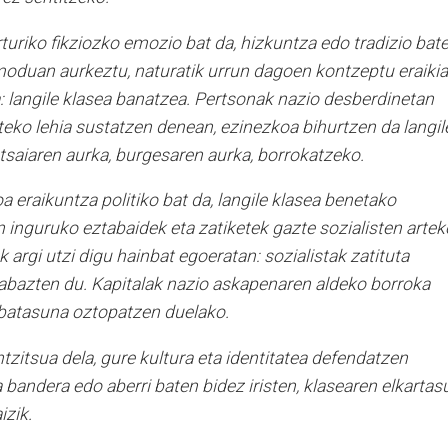
turiko fikziozko emozio bat da, hizkuntza edo tradizio bat
oduan aurkeztu, naturatik urrun dagoen kontzeptu eraikia
a: langile klasea banatzea. Pertsonak nazio desberdinetan
rteko lehia sustatzen denean, ezinezkoa bihurtzen da langil
tsaiaren aurka, burgesaren aurka, borrokatzeko.
a eraikuntza politiko bat da, langile klasea benetako
n inguruko eztabaidek eta zatiketek gazte sozialisten artek
 argi utzi digu hainbat egoeratan: sozialistak zatituta
rabazten du. Kapitalak nazio askapenaren aldeko borroka
 batasuna oztopatzen duelako.
tzitsua dela, gure kultura eta identitatea defendatzen
 bandera edo aberri baten bidez iristen, klasearen elkartas
izik.