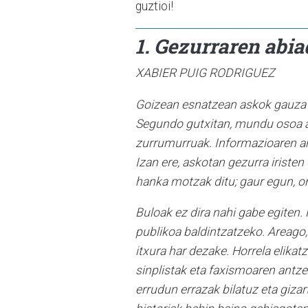
guztioi!
1. Gezurraren abia
XABIER PUIG RODRIGUEZ
G
oizean esnatzean askok gauza b
Segundo gutxitan, mundu osoa age
zurrumurruak. Informazioaren aroa
Izan ere, askotan gezurra iristen
hanka motzak ditu; gaur egun, ord
Buloak ez dira nahi gabe egiten. 
publikoa baldintzatzeko. Areago,
itxura har dezake. Horrela elikat
sinplistak eta faxismoaren antzek
errudun errazak bilatuz eta gizar