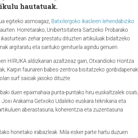
tikulu hautatuak.
ua egiteko asmoagaz,
Batxilergoko ikasleen lehendabiziko
aurten. Horretarako, Unibertsitatera Sartzeko Probarako
kasturtean zehar prestatu dituzten artikuluak bidaltzeko
nak argitaratu eta sarituko genituela agindu genuen.
zuen HIRUKA aldizkarian azaltzeaz gain, Otxandioko Hontza
ak, Karpin faunaren babes-zentroa bisitatzeko gonbidapenak
lan surf saioak jasoko dituzte.
rabaki duen epaimahaia punta-puntako hiru euskaltzalek osat
a, Joxi Arakama Getxoko Udaleko euskara teknikaria eta
artikuluen aberastasuna, koherentzia eta zuzentasuna
ko honetako irabazleak. Mila esker parte hartu duzuen