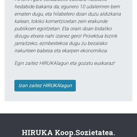
hedabide bakarra da; egunero 10 udalerriren berri
ematen dugu, eta hilabetero doan duzu aldizkaria
kalean, tokiko komertzioetan zein erakunde
publikoen egoitzetan. Eta orain doan bidaliko
dizugu etxera nahi izanez gero! Proiektua bizirik
jarraitzeko, ezinbestekoa dugu zu bezalako
irakurleen babesa eta ekarpen ekonomikoa.
Egin zaitez HIRUKAlagun eta gozatu euskaraz!
Izan zaitez HIRUKAlagun
HIRUKA Koop.Sozietatea.