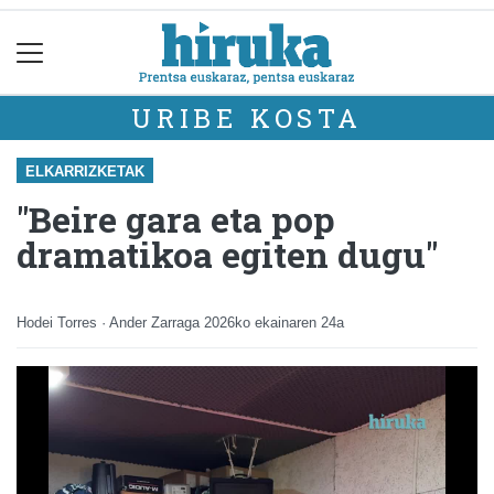
URIBE KOSTA
ELKARRIZKETAK
"Beire gara eta pop
dramatikoa egiten dugu"
Hodei Torres · Ander Zarraga
2026ko ekainaren 24a