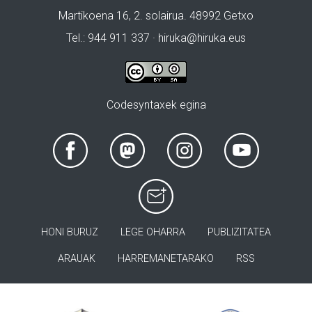
Martikoena 16, 2. solairua. 48992 Getxo
Tel.: 944 911 337 · hiruka@hiruka.eus
Codesyntaxek egina
HONI BURUZ
LEGE OHARRA
PUBLIZITATEA
ARAUAK
HARREMANETARAKO
RSS