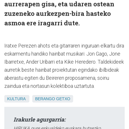
aurrerapen gisa, eta udaren ostean
zuzeneko aurkezpen-bira hasteko
asmoa ere iragarri dute.
Iratxe Perezen ahots eta gitarraren inguruan elkartu dira
eskarmentu handiko hainbat musikari: Jon Gago, Jone
Ibarretxe, Ander Uribarri eta Kike Heredero. Taldekideek
aurretik beste hainbat proiektutan egindako ibilbideak
aberastu egiten du Beireren proposamena, soinu
zaindua eta nortasun kolektiboa uztartuta.
KULTURA
BERANGO
GETXO
Irakurle agurgarria:
HIRUKA gure eskualdeko euskara hutsezko