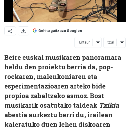
Gehitu gaitzazu Googlen
Entzun
Itzuli
Beire euskal musikaren panoramara
heldu den proiektu berria da, pop-
rockaren, malenkoniaren eta
esperimentazioaren arteko bide
propioa zabaltzeko asmoz. Bost
musikarik osatutako taldeak
Txikia
abestia aurkeztu berri du, irailean
kaleratuko duen lehen diskoaren