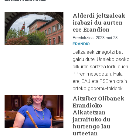
Alderdi jeltzaleak
irabazi du aurten
ere Erandion
Erredakzioa
2023 mai 28
ERANDIO
Jeltzaleek zinegotzi bat
galdu dute, Udaleko osoko
bilkuran sartzea lortu duen
PPren mesedetan. Hala
ere, EAJ eta PSEren orain
arteko gobernu-taldeak…
Aitziber Olibanek
Erandioko
Alkatetzan
jarraituko du
hurrengo lau
urteetan