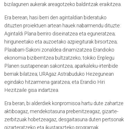
bizilagunen aukerak areagotzeko baldintzak eraikitzea.
Era berean, hasi berri den agintaldian bideratuko
dituzten proiektuen artean hauek nabarmendu dituzte:
Agintaldi Plana berriro diseinatzea eta eguneratzea;
hiriguneetako eta auzoetako azpiegiturak birsortzea;
Plaiabarri-Sakoni zonaldea dinamizatzea Erandioko
ekonomia biziberritzea bultzatzeko; tokiko Enplegu
Planen sustapenean sakontzea; aparkaleku-irtenbide
berriak bilatzea; URAgaz Astrabuduko Hezegunean
egindako hitzarmena garatzea; eta Erandio Hiri
Hezitzaile gisa indartzea.
Era beran, bi alderdiek konpromisoa hartu dute zahartze
aktiboagaz, mendekotasuna prebenitzeagaz, gizarte-
zerbitzuak hobetzeagaz, desgaitasuna duten pertsonak
gizarteratzeko eta ikustarazteko programak