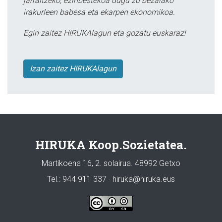
jarraitzeko, ezinbestekoa dugu zu bezalako
irakurleen babesa eta ekarpen ekonomikoa.
Egin zaitez HIRUKAlagun eta gozatu euskaraz!
Izan zaitez HIRUKAlagun
HIRUKA Koop.Sozietatea.
Martikoena 16, 2. solairua. 48992 Getxo
Tel.: 944 911 337 · hiruka@hiruka.eus