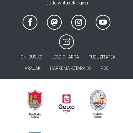
Codesyntaxek egina
HONI BURUZ
LEGE OHARRA
PUBLIZITATEA
ARAUAK
HARREMANETARAKO
RSS