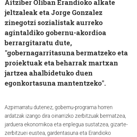
Aitziber Oliban Erandioko alkate
jeltzaleak eta Jorge Gonzalez
zinegotzi sozialistak aurreko
agintaldiko gobernu-akordioa
berrargitaratu dute,
"gobernagarritasuna bermatzeko eta
proiektuak eta beharrak martxan
jartzea ahalbidetuko duen
egonkortasuna mantentzeko".
Azpimarratu dutenez, gobernu-programa horren
ardatzak izango dira oinarrizko zerbitzuak bermatzea,
jarduera ekonomikoa eta enplegua sustatzea, gizarte-
zerbitzuei eustea, gardentasuna eta Erandioko