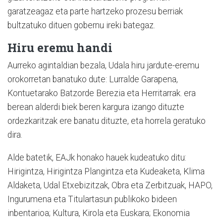
garatzeagaz eta parte hartzeko prozesu berriak
bultzatuko dituen gobernu ireki bategaz.
Hiru eremu handi
Aurreko agintaldian bezala, Udala hiru jardute-eremu
orokorretan banatuko dute: Lurralde Garapena,
Kontuetarako Batzorde Berezia eta Herritarrak. era
berean alderdi biek beren kargura izango dituzte
ordezkaritzak ere banatu dituzte, eta horrela geratuko
dira.
Alde batetik, EAJk honako hauek kudeatuko ditu:
Hirigintza, Hirigintza Plangintza eta Kudeaketa, Klima
Aldaketa, Udal Etxebizitzak, Obra eta Zerbitzuak, HAPO,
Ingurumena eta Titulartasun publikoko bideen
inbentarioa; Kultura, Kirola eta Euskara; Ekonomia