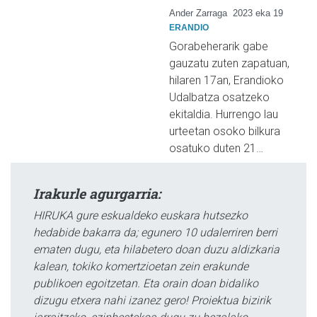
Ander Zarraga
2023 eka 19
ERANDIO
Gorabeherarik gabe
gauzatu zuten zapatuan,
hilaren 17an, Erandioko
Udalbatza osatzeko
ekitaldia. Hurrengo lau
urteetan osoko bilkura
osatuko duten 21…
Irakurle agurgarria:
HIRUKA gure eskualdeko euskara hutsezko
hedabide bakarra da; egunero 10 udalerriren berri
ematen dugu, eta hilabetero doan duzu aldizkaria
kalean, tokiko komertzioetan zein erakunde
publikoen egoitzetan. Eta orain doan bidaliko
dizugu etxera nahi izanez gero! Proiektua bizirik