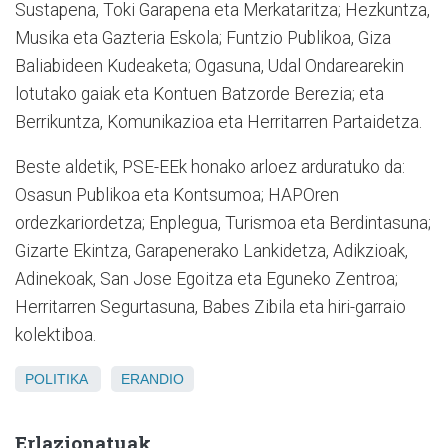
Sustapena, Toki Garapena eta Merkataritza; Hezkuntza,
Musika eta Gazteria Eskola; Funtzio Publikoa, Giza
Baliabideen Kudeaketa; Ogasuna, Udal Ondarearekin
lotutako gaiak eta Kontuen Batzorde Berezia; eta
Berrikuntza, Komunikazioa eta Herritarren Partaidetza.
Beste aldetik, PSE-EEk honako arloez arduratuko da:
Osasun Publikoa eta Kontsumoa; HAPOren
ordezkariordetza; Enplegua, Turismoa eta Berdintasuna;
Gizarte Ekintza, Garapenerako Lankidetza, Adikzioak,
Adinekoak, San Jose Egoitza eta Eguneko Zentroa;
Herritarren Segurtasuna, Babes Zibila eta hiri-garraio
kolektiboa.
POLITIKA
ERANDIO
Erlazionatuak