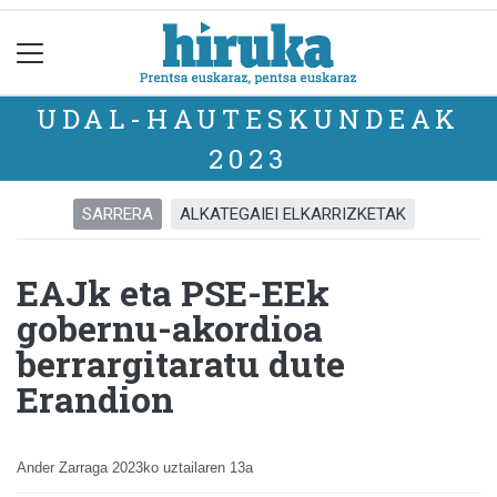
UDAL-HAUTESKUNDEAK
2023
SARRERA
ALKATEGAIEI ELKARRIZKETAK
EAJk eta PSE-EEk
gobernu-akordioa
berrargitaratu dute
Erandion
Ander Zarraga
2023ko uztailaren 13a