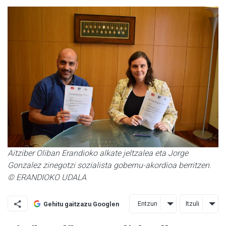
Aitziber Oliban Erandioko alkate jeltzalea eta Jorge
Gonzalez zinegotzi sozialista gobernu-akordioa berritzen.
© ERANDIOKO UDALA
Entzun
Itzuli
Gehitu gaitzazu Googlen