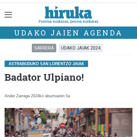
UDAKO JAIEN AGENDA
SARRERA
UDAKO JAIAK 2024
ASTRABUDUKO SAN LORENTZO JAIAK
Badator Ulpiano!
Ander Zarraga
2024ko abuztuaren 5a