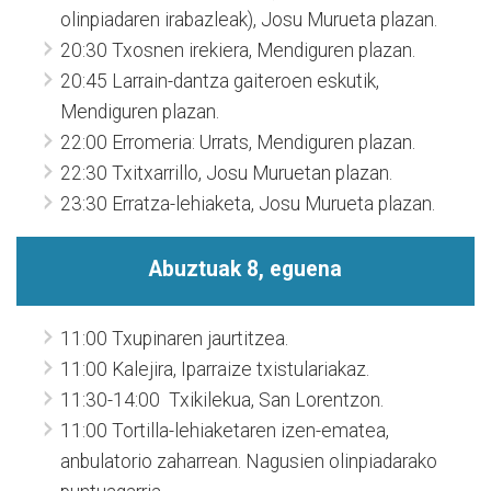
olinpiadaren irabazleak), Josu Murueta plazan.
20:30 Txosnen irekiera, Mendiguren plazan.
20:45 Larrain-dantza gaiteroen eskutik,
Mendiguren plazan.
22:00 Erromeria: Urrats, Mendiguren plazan.
22:30 Txitxarrillo, Josu Muruetan plazan.
23:30 Erratza-lehiaketa, Josu Murueta plazan.
Abuztuak 8, eguena
11:00 Txupinaren jaurtitzea.
11:00 Kalejira, Iparraize txistulariakaz.
11:30-14:00 Txikilekua, San Lorentzon.
11:00 Tortilla-lehiaketaren izen-ematea,
anbulatorio zaharrean. Nagusien olinpiadarako