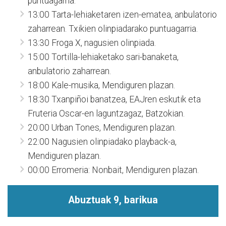
puntuagarria.
13:00 Tarta-lehiaketaren izen-ematea, anbulatorio
zaharrean. Txikien olinpiadarako puntuagarria.
13:30 Froga X, nagusien olinpiada.
15:00 Tortilla-lehiaketako sari-banaketa,
anbulatorio zaharrean.
18:00 Kale-musika, Mendiguren plazan.
18:30 Txanpiñoi banatzea, EAJren eskutik eta
Fruteria Oscar-en laguntzagaz, Batzokian.
20:00 Urban Tones, Mendiguren plazan.
22:00 Nagusien olinpiadako playback-a,
Mendiguren plazan.
00:00 Erromeria: Nonbait, Mendiguren plazan.
Abuztuak 9, barikua