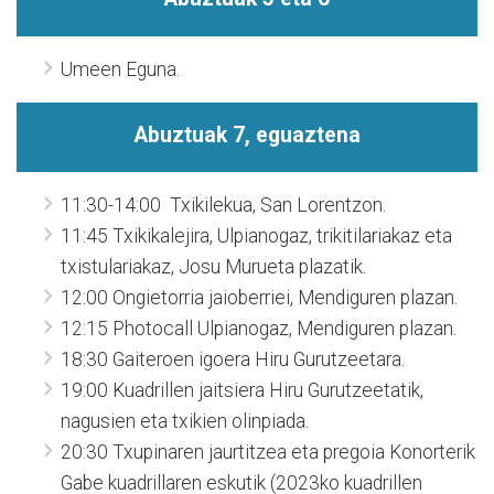
Umeen Eguna.
Abuztuak 7, eguaztena
11:30-14:00 Txikilekua, San Lorentzon.
11:45 Txikikalejira, Ulpianogaz, trikitilariakaz eta
txistulariakaz, Josu Murueta plazatik.
12:00 Ongietorria jaioberriei, Mendiguren plazan.
12:15 Photocall Ulpianogaz, Mendiguren plazan.
18:30 Gaiteroen igoera Hiru Gurutzeetara.
19:00 Kuadrillen jaitsiera Hiru Gurutzeetatik,
nagusien eta txikien olinpiada.
20:30 Txupinaren jaurtitzea eta pregoia Konorterik
Gabe kuadrillaren eskutik (2023ko kuadrillen