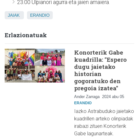
23:00 Ulpianori agurra eta jaien amaiera.
JAIAK
ERANDIO
Erlazionatuak
Konorterik Gabe
kuadrilla: "Espero
dugu jaietako
historian
gogoratuko den
pregoia izatea"
Ander Zarraga
2024 abu 05
ERANDIO
Iazko Astrabuduko jaietako
kuadrillen arteko olinpiadak
irabazi zituen Konorterik
Gabe lagunarteak.