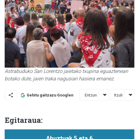
Astrabuduko San Lorentzo jaietako txupina eguaztenean
botako dute, jaien traka nagusiari hasiera emanez.
Entzun
Itzuli
Gehitu gaitzazu Googlen
Egitaraua:
Abuztuak 5 eta 6