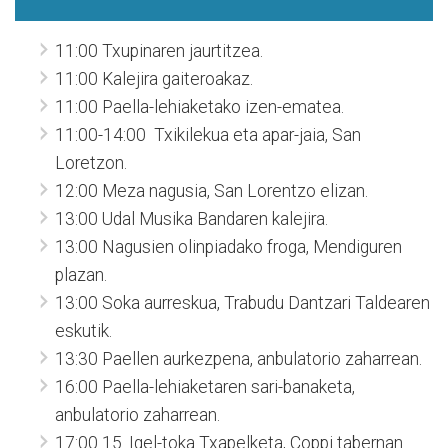
11:00 Txupinaren jaurtitzea.
11:00 Kalejira gaiteroakaz.
11:00 Paella-lehiaketako izen-ematea.
11:00-14:00 Txikilekua eta apar-jaia, San
Loretzon.
12:00 Meza nagusia, San Lorentzo elizan.
13:00 Udal Musika Bandaren kalejira.
13:00 Nagusien olinpiadako froga, Mendiguren
plazan.
13:00 Soka aurreskua, Trabudu Dantzari Taldearen
eskutik.
13:30 Paellen aurkezpena, anbulatorio zaharrean.
16:00 Paella-lehiaketaren sari-banaketa,
anbulatorio zaharrean.
17:00 15. Igel-toka Txapelketa, Coppi tabernan.