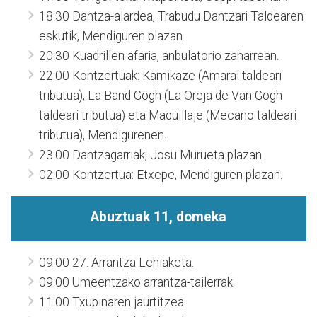
18:30 Dantza-alardea, Trabudu Dantzari Taldearen
eskutik, Mendiguren plazan.
20:30 Kuadrillen afaria, anbulatorio zaharrean.
22:00 Kontzertuak: Kamikaze (Amaral taldeari
tributua), La Band Gogh (La Oreja de Van Gogh
taldeari tributua) eta Maquillaje (Mecano taldeari
tributua), Mendigurenen.
23:00 Dantzagarriak, Josu Murueta plazan.
02:00 Kontzertua: Etxepe, Mendiguren plazan.
Abuztuak 11, domeka
09:00 27. Arrantza Lehiaketa.
09:00 Umeentzako arrantza-tailerrak
11:00 Txupinaren jaurtitzea.