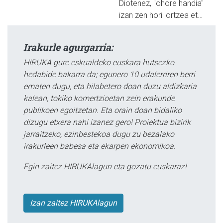
Diotenez, "ohore handia"
izan zen hori lortzea et…
Irakurle agurgarria:
HIRUKA gure eskualdeko euskara hutsezko
hedabide bakarra da; egunero 10 udalerriren berri
ematen dugu, eta hilabetero doan duzu aldizkaria
kalean, tokiko komertzioetan zein erakunde
publikoen egoitzetan. Eta orain doan bidaliko
dizugu etxera nahi izanez gero! Proiektua bizirik
jarraitzeko, ezinbestekoa dugu zu bezalako
irakurleen babesa eta ekarpen ekonomikoa.
Egin zaitez HIRUKAlagun eta gozatu euskaraz!
Izan zaitez HIRUKAlagun