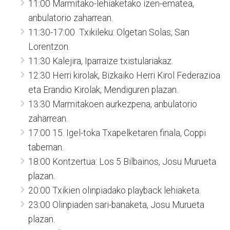
11:00 Marmitako-lehiaketako izen-ematea,
anbulatorio zaharrean.
11:30-17:00
Txikileku: Olgetan Solas, San
Lorentzon.
11:30 Kalejira, Iparraize txistulariakaz.
12:30 Herri kirolak, Bizkaiko Herri Kirol Federazioa
eta Erandio Kirolak, Mendiguren plazan.
13:30 Marmitakoen aurkezpena, anbulatorio
zaharrean.
17:00 15. Igel-toka Txapelketaren finala, Coppi
tabernan.
18:00 Kontzertua: Los 5 Bilbainos, Josu Murueta
plazan.
20:00 Txikien olinpiadako playback lehiaketa.
23:00 Olinpiaden sari-banaketa, Josu Murueta
plazan.