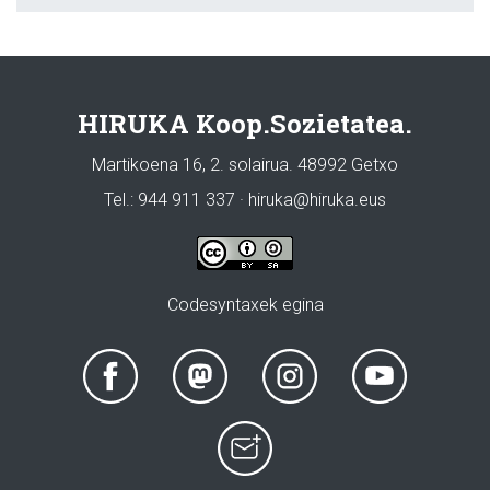
HIRUKA Koop.Sozietatea.
Martikoena 16, 2. solairua. 48992 Getxo
Tel.: 944 911 337 · hiruka@hiruka.eus
Codesyntaxek egina