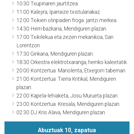
10:30 Txupinaren jaurtitzea.
11:00 Kalejira, Iparraize txistulariakaz.
12:00 Txikien olinpiaden froga: jantzi merkea.
14:30 Herri-bazkaria, Mendiguren plazan.
17:00 Txikilekua eta zezen mekanikoa, San
Lorentzon.
17:30 Ginkana, Mendiguren plazan.
18:30 Orkestra elektrotxaranga, herriko kaleetatik.
20:00 Kontzertua: Manolenta, Etxegorri tabernan.
21:00 Kontzertua: Tierra Kritikal, Mendiguren
plazan.
22:00 Kapela-lehiaketa, Josu Murueta plazan.
23:00 Kontzertua: Kresala, Mendiguren plazan.
02:30 DJ Kris Alava, Mendiguren plazan.
Abuztuak 10, zapatua