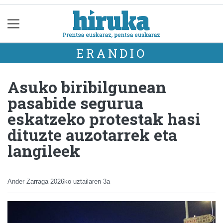
ERANDIO
Asuko biribilgunean
pasabide segurua
eskatzeko protestak hasi
dituzte auzotarrek eta
langileek
Ander Zarraga
2026ko uztailaren 3a