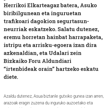
Herrikoi Elkarteagaz batera, Asuko
biribilgunean eta inguruetan
trafikoari dagokion segurtasun-
neurriak eskatzeko. Salatu dutenez,
eremu horretan hainbat harrapaketa,
istripu eta arrisku-egoera izan dira
azkenaldian, eta Udalari zein
Bizkaiko Foru Aldundiari
“irtenbideak orain” hartzeko eskatu
diete.
Azaldu dutenez, Asua biztanle gutxiko gunea izan arren,
arazoak eragin zuzena du inguruko auzoetako eta