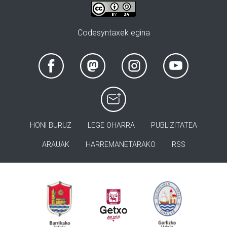
Codesyntaxek egina
HONI BURUZ
LEGE OHARRA
PUBLIZITATEA
ARAUAK
HARREMANETARAKO
RSS