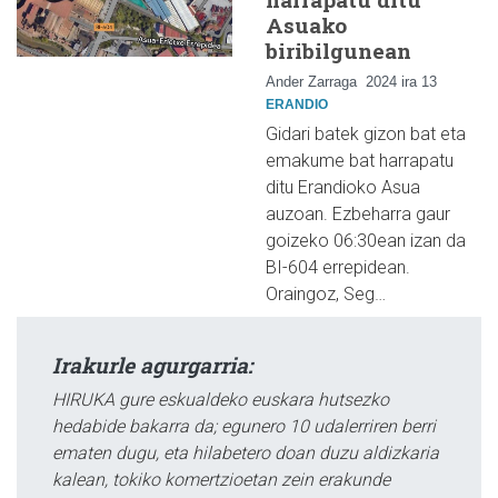
Asuako
biribilgunean
Ander Zarraga
2024 ira 13
ERANDIO
Gidari batek gizon bat eta
emakume bat harrapatu
ditu Erandioko Asua
auzoan. Ezbeharra gaur
goizeko 06:30ean izan da
BI-604 errepidean.
Oraingoz, Seg…
Irakurle agurgarria:
HIRUKA gure eskualdeko euskara hutsezko
hedabide bakarra da; egunero 10 udalerriren berri
ematen dugu, eta hilabetero doan duzu aldizkaria
kalean, tokiko komertzioetan zein erakunde