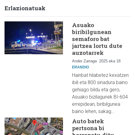
Erlazionatuak
Asuako
biribilgunean
semaforo bat
jartzea lortu dute
auzotarrek
Ander Zarraga
2025 eka 18
ERANDIO
Hainbat hilabetez kexatzen
ibili eta 800 sinadura baino
gehiago bildu eta gero,
Asuako bizilagunek BI-604
errepidean, biribilgunea
baino lehen, sakag…
Auto batek
pertsona bi
harrapatu ditu