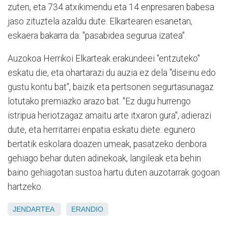
zuten, eta 734 atxikimendu eta 14 enpresaren babesa
jaso zituztela azaldu dute. Elkartearen esanetan,
eskaera bakarra da: "pasabidea segurua izatea".
Auzokoa Herrikoi Elkarteak erakundeei "entzuteko"
eskatu die, eta ohartarazi du auzia ez dela "diseinu edo
gustu kontu bat", baizik eta pertsonen segurtasunagaz
lotutako premiazko arazo bat. "Ez dugu hurrengo
istripua heriotzagaz amaitu arte itxaron gura", adierazi
dute, eta herritarrei enpatia eskatu diete: egunero
bertatik eskolara doazen umeak, pasatzeko denbora
gehiago behar duten adinekoak, langileak eta behin
baino gehiagotan sustoa hartu duten auzotarrak gogoan
hartzeko.
JENDARTEA
ERANDIO