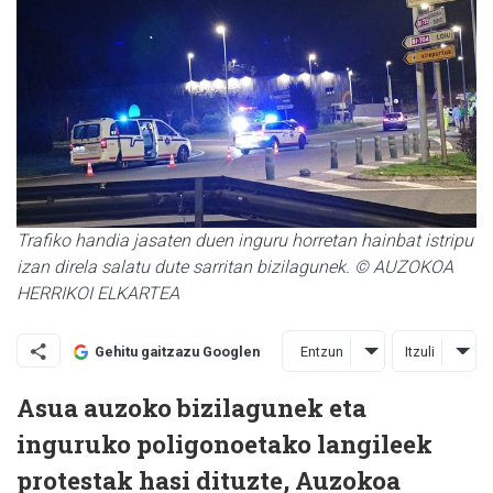
Trafiko handia jasaten duen inguru horretan hainbat istripu
izan direla salatu dute sarritan bizilagunek. © AUZOKOA
HERRIKOI ELKARTEA
Entzun
Itzuli
Gehitu gaitzazu Googlen
Asua auzoko bizilagunek eta
inguruko poligonoetako langileek
protestak hasi dituzte, Auzokoa