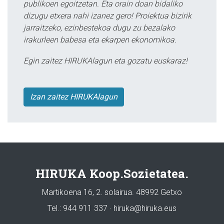
publikoen egoitzetan. Eta orain doan bidaliko
dizugu etxera nahi izanez gero! Proiektua bizirik
jarraitzeko, ezinbestekoa dugu zu bezalako
irakurleen babesa eta ekarpen ekonomikoa.
Egin zaitez HIRUKAlagun eta gozatu euskaraz!
Izan zaitez HIRUKAlagun
HIRUKA Koop.Sozietatea.
Martikoena 16, 2. solairua. 48992 Getxo
Tel.: 944 911 337 · hiruka@hiruka.eus