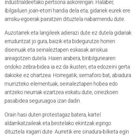
industrialdeetako pertsona askorengan. Halaber,
ibilgailuen joan-etorri handia dela eta, gidariek eurek ere
arrisku-egoerak pairatzen dituztela nabarmendu dute.
Auzotarrek eta langileek adierazi dute ez dutela gidariak
erruduntzat jo gura, baizik eta bidegurutze horren
diseinuak eta seinaleztapen eskasak arriskua
areagotzen dutela. Haien arabera, biribilgunearen
ondoko zebra-bidea ia ez da ikusten, eta edozeini gerta
dakioke ez ohartzea. Horregatik, semaforo bat, abiadura
murrizteko elementuak, seinaleztapen hobea edo
antzeko neurriak ezartzea eskatu dute, oinezkoen
pasabidea seguruagoa izan dadin.
Orain hasi duten protestagaz batera, kartel
aldarrikatzaileak eta bestelako ekintzak egingo
dituztela iragarri dute. Aurretik ere sinadura-bilketa egin