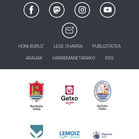
HONI BURUZ
LEGE OHARRA
PUBLIZITATEA
ARAUAK
HARREMANETARAKO
RSS