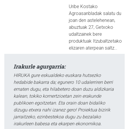
Uribe Kostako
Agroasanbladak salatu du
joan den astelehenean,
abuztuak 27, Getxoko
udaltzainek bere
produktuak Itzubaltzetako
elizaren aterpean saltz…
Irakurle agurgarria:
HIRUKA gure eskualdeko euskara hutsezko
hedabide bakarra da; egunero 10 udalerriren berri
ematen dugu, eta hilabetero doan duzu aldizkaria
kalean, tokiko komertzioetan zein erakunde
publikoen egoitzetan. Eta orain doan bidaliko
dizugu etxera nahi izanez gero! Proiektua bizirik
jarraitzeko, ezinbestekoa dugu zu bezalako
irakurleen babesa eta ekarpen ekonomikoa.