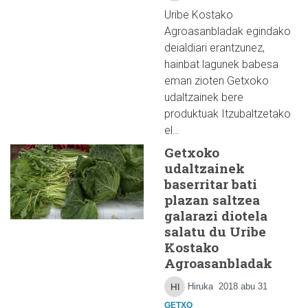
Uribe Kostako
Agroasanbladak egindako
deialdiari erantzunez,
hainbat lagunek babesa
eman zioten Getxoko
udaltzainek bere
produktuak Itzubaltzetako
el…
Getxoko
udaltzainek
baserritar bati
plazan saltzea
galarazi diotela
salatu du Uribe
Kostako
Agroasanbladak
Hiruka
2018 abu 31
GETXO