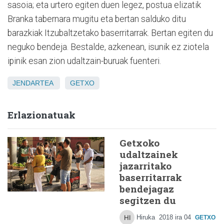
sasoia; eta urtero egiten duen legez, postua elizatik
Branka tabernara mugitu eta bertan salduko ditu
barazkiak Itzubaltzetako baserritarrak. Bertan egiten du
neguko bendeja. Bestalde, azkenean, isunik ez ziotela
ipinik esan zion udaltzain-buruak fuenteri.
JENDARTEA
GETXO
Erlazionatuak
Getxoko
udaltzainek
jazarritako
baserritarrak
bendejagaz
segitzen du
Hiruka
2018 ira 04
GETXO