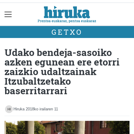
GETXO
Udako bendeja-sasoiko
azken egunean ere etorri
zaizkio udaltzainak
Itzubaltzetako
baserritarrari
Hiruka
2018ko irailaren 11