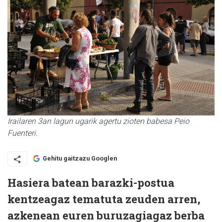
Irailaren 3an lagun ugarik agertu zioten babesa Peio
Fuenteri.
Gehitu gaitzazu Googlen
Hasiera batean barazki-postua
kentzeagaz tematuta zeuden arren,
azkenean euren buruzagiagaz berba