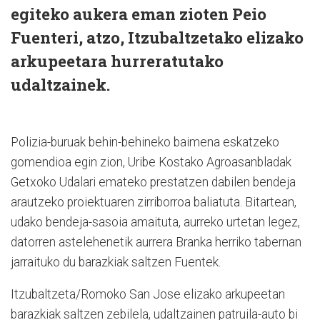
egiteko aukera eman zioten Peio
Fuenteri, atzo, Itzubaltzetako elizako
arkupeetara hurreratutako
udaltzainek.
Polizia-buruak behin-behineko baimena eskatzeko
gomendioa egin zion, Uribe Kostako Agroasanbladak
Getxoko Udalari emateko prestatzen dabilen bendeja
arautzeko proiektuaren zirriborroa baliatuta. Bitartean,
udako bendeja-sasoia amaituta, aurreko urtetan legez,
datorren astelehenetik aurrera Branka herriko tabernan
jarraituko du barazkiak saltzen Fuentek.
Itzubaltzeta/Romoko San Jose elizako arkupeetan
barazkiak saltzen zebilela, udaltzainen patruila-auto bi