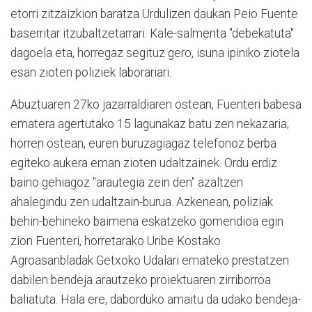
etorri zitzaizkion baratza Urdulizen daukan Peio Fuente
baserritar itzubaltzetarrari. Kale-salmenta "debekatuta"
dagoela eta, horregaz segituz gero, isuna ipiniko ziotela
esan zioten poliziek laborariari.
Abuztuaren 27ko jazarraldiaren ostean, Fuenteri babesa
ematera agertutako 15 lagunakaz batu zen nekazaria;
horren ostean, euren buruzagiagaz telefonoz berba
egiteko aukera eman zioten udaltzainek. Ordu erdiz
baino gehiagoz "arautegia zein den" azaltzen
ahalegindu zen udaltzain-burua. Azkenean, poliziak
behin-behineko baimena eskatzeko gomendioa egin
zion Fuenteri, horretarako Uribe Kostako
Agroasanbladak Getxoko Udalari emateko prestatzen
dabilen bendeja arautzeko proiektuaren zirriborroa
baliatuta. Hala ere, daborduko amaitu da udako bendeja-