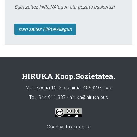
Egin zaitez HIRUKAlagun eta gozatu euskaraz!
Izan zaitez HIRUKAlagun
HIRUKA Koop.Sozietatea.
Martikoena 16, 2. solairua. 48992 Getxo
Tel.: 944 911 337 · hiruka@hiruka.eus
Codesyntaxek egina