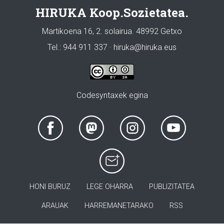
HIRUKA Koop.Sozietatea.
Martikoena 16, 2. solairua. 48992 Getxo
Tel.: 944 911 337 · hiruka@hiruka.eus
Codesyntaxek egina
HONI BURUZ
LEGE OHARRA
PUBLIZITATEA
ARAUAK
HARREMANETARAKO
RSS