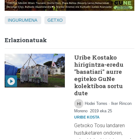
INGURUMENA
GETXO
Erlazionatuak
Uribe Kostako
hirigintza-eredu
"basatiari" aurre
egiteko GuNe
kolektiboa sortu
dute
Hodei Torres · Iker Rincon
Moreno
2019 eka 25
URIBE KOSTA
Getxoko Tosu landaren
hustuketaren ondoren,