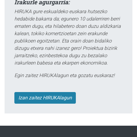
Irakurle agurgarria:
HIRUKA gure eskualdeko euskara hutsezko
hedabide bakarra da; egunero 10 udalerriren berri
ematen dugu, eta hilabetero doan duzu aldizkaria
kalean, tokiko komertzioetan zein erakunde
publikoen egoitzetan. Eta orain doan bidaliko
dizugu etxera nahi izanez gero! Proiektua bizirik
jarraitzeko, ezinbestekoa dugu zu bezalako
irakurleen babesa eta ekarpen ekonomikoa.
Egin zaitez HIRUKAlagun eta gozatu euskaraz!
Izan zaitez HIRUKAlagun