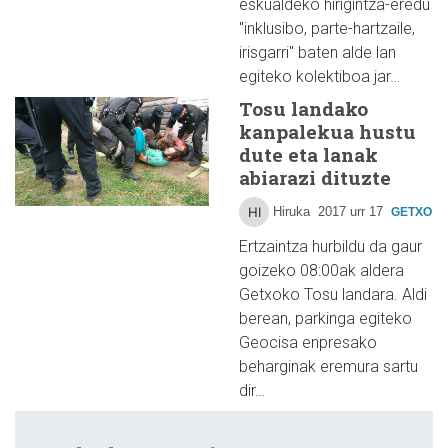
eskualdeko hirigintza-eredu
"inklusibo, parte-hartzaile,
irisgarri" baten alde lan
egiteko kolektiboa jar…
Tosu landako
kanpalekua hustu
dute eta lanak
abiarazi dituzte
Hiruka
2017 urr 17
GETXO
Ertzaintza hurbildu da gaur
goizeko 08:00ak aldera
Getxoko Tosu landara. Aldi
berean, parkinga egiteko
Geocisa enpresako
beharginak eremura sartu
dir…