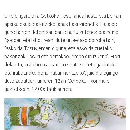
Urte bi igaro dira Getxoko Tosu landa hustu eta bertan
aparkalekua eraikitzeko lanak hasi zirenetik. Hala ere,
gune horren defentsan parte hartu zutenek oraindino
"gogoan eta bihotzean" dute urteetako borroka hori,
"asko da Tosuk eman diguna, eta asko da zuetako
bakoitzak Tosuri eta bertakooi eman diguzuena". Hori
dela eta, ziklo horri amaiera emateko, "eta galdutako
eta irabazitako dena nabarmentzeko", jaialdia egingo
dute zapatuan, urriaren 12an, Getxoko Txorimalo
gaztetxean, 12:00etatik aurrera.