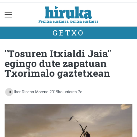
GETXO
"Tosuren Itxialdi Jaia"
egingo dute zapatuan
Txorimalo gaztetxean
Iker Rincon Moreno
2019ko urriaren 7a