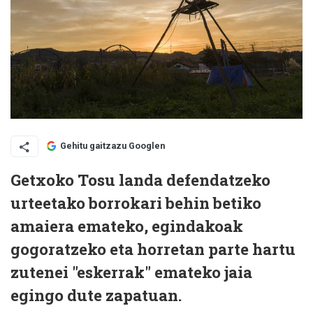
Gehitu gaitzazu Googlen
Getxoko Tosu landa defendatzeko
urteetako borrokari behin betiko
amaiera emateko, egindakoak
gogoratzeko eta horretan parte hartu
zutenei "eskerrak" emateko jaia
egingo dute zapatuan.