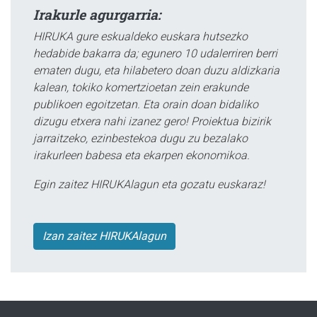
Irakurle agurgarria:
HIRUKA gure eskualdeko euskara hutsezko
hedabide bakarra da; egunero 10 udalerriren berri
ematen dugu, eta hilabetero doan duzu aldizkaria
kalean, tokiko komertzioetan zein erakunde
publikoen egoitzetan. Eta orain doan bidaliko
dizugu etxera nahi izanez gero! Proiektua bizirik
jarraitzeko, ezinbestekoa dugu zu bezalako
irakurleen babesa eta ekarpen ekonomikoa.
Egin zaitez HIRUKAlagun eta gozatu euskaraz!
Izan zaitez HIRUKAlagun