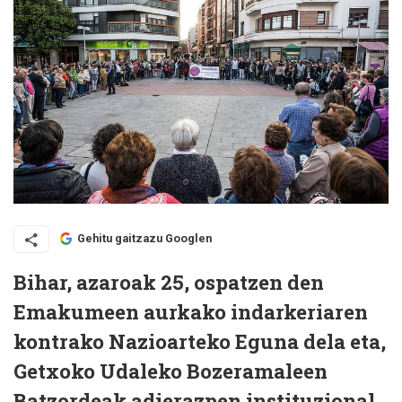
Gehitu gaitzazu Googlen
Bihar, azaroak 25, ospatzen den
Emakumeen aurkako indarkeriaren
kontrako Nazioarteko Eguna dela eta,
Getxoko Udaleko Bozeramaleen
Batzordeak adierazpen instituzional