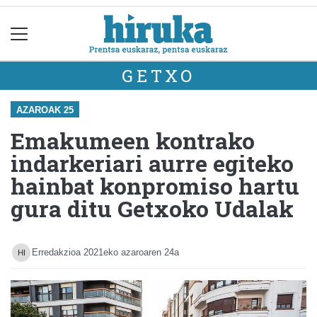
GETXO
AZAROAK 25
Emakumeen kontrako
indarkeriari aurre egiteko
hainbat konpromiso hartu
gura ditu Getxoko Udalak
Erredakzioa
2021eko azaroaren 24a