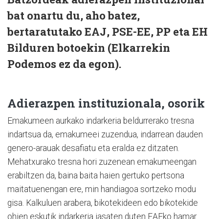
bat onartu du, aho batez,
bertaratutako EAJ, PSE-EE, PP eta EH
Bilduren botoekin (Elkarrekin
Podemos ez da egon).
Adierazpen instituzionala, osorik
Emakumeen aurkako indarkeria beldurrerako tresna
indartsua da, emakumeei zuzendua, indarrean dauden
genero-arauak desafiatu eta eralda ez ditzaten.
Mehatxurako tresna hori zuzenean emakumeengan
erabiltzen da, baina baita haien gertuko pertsona
maitatuenengan ere, min handiagoa sortzeko modu
gisa. Kalkuluen arabera, bikotekideen edo bikotekide
ohien eskutik indarkeria jasaten duten EAEko hamar