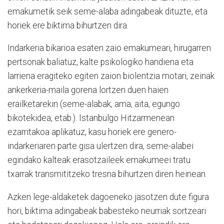
emakumetik seik seme-alaba adingabeak dituzte, eta
horiek ere biktima bihurtzen dira.
Indarkeria bikarioa esaten zaio emakumeari, hirugarren
pertsonak baliatuz, kalte psikologiko handiena eta
larriena eragiteko egiten zaion biolentzia motari, zeinak
ankerkeria-maila gorena lortzen duen haien
erailketarekin (seme-alabak, ama, aita, egungo
bikotekidea, etab.). Istanbulgo Hitzarmenean
ezarritakoa aplikatuz, kasu horiek ere genero-
indarkeriaren parte gisa ulertzen dira, seme-alabei
egindako kalteak erasotzaileek emakumeei tratu
txarrak transmititzeko tresna bihurtzen diren heinean.
Azken lege-aldaketek dagoeneko jasotzen dute figura
hori, biktima adingabeak babesteko neurriak sortzeari