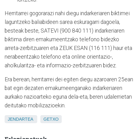
Herritarrei gogorarazi nahi diegu indarkeriaren biktimei
laguntzeko baliabideen sarea eskuragarri dagoela,
besteak beste, SATEVI (900 840 111) indarkeriaren
biktima diren emakumeentzako telefono bidezko
arreta-zerbitzuaren eta ZEUK ESAN (116 111) haur eta
nerabeentzako telefono eta online orientazio-,
aholkularitza- eta informazio-zerbitzuaren bidez.
Era berean, herritarrei dei egiten diegu azaroaren 25ean
bat egin dezaten emakumeenganako indarkeriaren
aurkako nazioarteko eguna dela-eta, beren udalerrietan
deitutako mobilizazioekin.
JENDARTEA
GETXO
Erlazionatuak