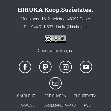
HIRUKA Koop.Sozietatea.
Martikoena 16, 2. solairua. 48992 Getxo
Tel.: 944 911 337 · hiruka@hiruka.eus
Codesyntaxek egina
HONI BURUZ
LEGE OHARRA
PUBLIZITATEA
ARAUAK
HARREMANETARAKO
RSS