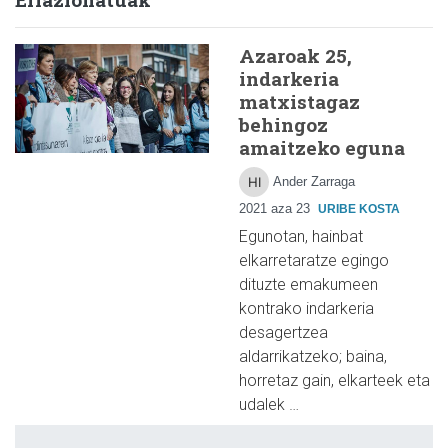
Azaroak 25,
indarkeria
matxistagaz
behingoz
amaitzeko eguna
Ander Zarraga
2021 aza 23
URIBE KOSTA
Egunotan, hainbat
elkarretaratze egingo
dituzte emakumeen
kontrako indarkeria
desagertzea
aldarrikatzeko; baina,
horretaz gain, elkarteek eta
udalek …