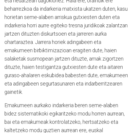
eta hedatzeari dagokionez. Hala ere, oraindik ere
beharrezkoa da indarkeria matxista ukatzen duten, kasu
horietan seme-alaben arriskua gutxiesten duten eta
indarkeria horri aurre egiteko tresna juridikoak zalantzan
jartzen dituzten diskurtsoen eta jarreren aurka
ohartaraztea. Jarrera horiek adingabeen eta
emakumeen birbiktimizazioan eragiten dute, haien
salaketak susmopean jartzen dituzte, amak zigortzen
dituzte, haien testigantza gutxiesten dute eta aitaren
guraso-ahalaren eskubidea babesten dute, emakumeen
eta adingabeen segurtasunaren eta indarberritzearen
gainetik.
Emakumeen aurkako indarkeria beren seme-alaben
bidez sistematikoki egikaritzeko modu horren aurrean,
bai eta emakumeak kontrolatzeko, hertsatzeko eta
kaltetzeko modu guztien aurrean ere, euskal