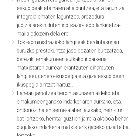
eskubideak eta haien ahalduntzea, eta laguntza
integrala ematen laguntzea, prozedura
judizialarekin duten inplikazio- edo lankidetza-
maila edozein dela ere.
Toki-administrazioko langileak berdintasunari
buruzko prestakuntza jaso dezaten bultzatzea,
bereziki emakumeen aurkako indarkeria
matxistaren aurrean erantzuten diharduten
langileei, genero-ikuspegia eta giza eskubideen
ikuspegia aintzat hartuz .
Lanean jarraitzea berdintasunaren aldeko eta
emakumeenganako indarkeriaren aurkako, eta,
ondorioz, haien seme-alaben aurkako, herri-itun
bat lortzeko, herritar guztien jarrera aktiboa behar
dugulako indarkeria matxistarik gabeko gizarte bat
lortzeko.