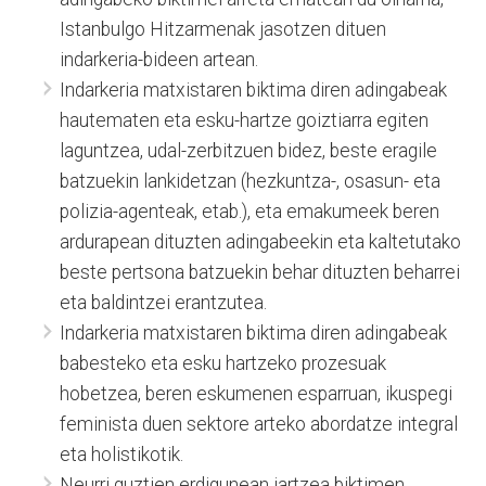
Istanbulgo Hitzarmenak jasotzen dituen
indarkeria-bideen artean.
Indarkeria matxistaren biktima diren adingabeak
hautematen eta esku-hartze goiztiarra egiten
laguntzea, udal-zerbitzuen bidez, beste eragile
batzuekin lankidetzan (hezkuntza-, osasun- eta
polizia-agenteak, etab.), eta emakumeek beren
ardurapean dituzten adingabeekin eta kaltetutako
beste pertsona batzuekin behar dituzten beharrei
eta baldintzei erantzutea.
Indarkeria matxistaren biktima diren adingabeak
babesteko eta esku hartzeko prozesuak
hobetzea, beren eskumenen esparruan, ikuspegi
feminista duen sektore arteko abordatze integral
eta holistikotik.
Neurri guztien erdigunean jartzea biktimen