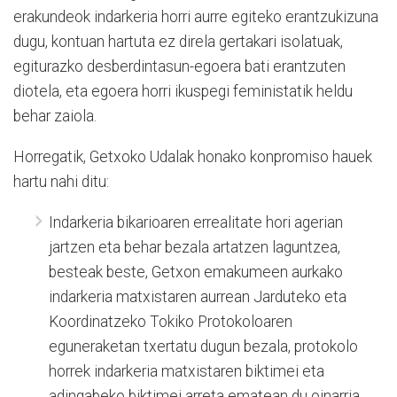
erakundeok indarkeria horri aurre egiteko erantzukizuna
dugu, kontuan hartuta ez direla gertakari isolatuak,
egiturazko desberdintasun-egoera bati erantzuten
diotela, eta egoera horri ikuspegi feministatik heldu
behar zaiola.
Horregatik, Getxoko Udalak honako konpromiso hauek
hartu nahi ditu:
Indarkeria bikarioaren errealitate hori agerian
jartzen eta behar bezala artatzen laguntzea,
besteak beste, Getxon emakumeen aurkako
indarkeria matxistaren aurrean Jarduteko eta
Koordinatzeko Tokiko Protokoloaren
eguneraketan txertatu dugun bezala, protokolo
horrek indarkeria matxistaren biktimei eta
adingabeko biktimei arreta ematean du oinarria,