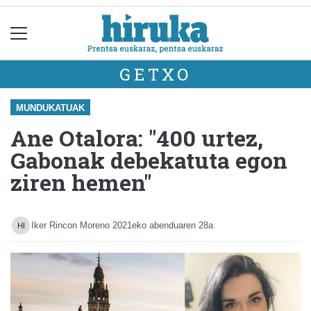
GETXO
MUNDUKATUAK
Ane Otalora: "400 urtez,
Gabonak debekatuta egon
ziren hemen"
Iker Rincon Moreno
2021eko abenduaren 28a