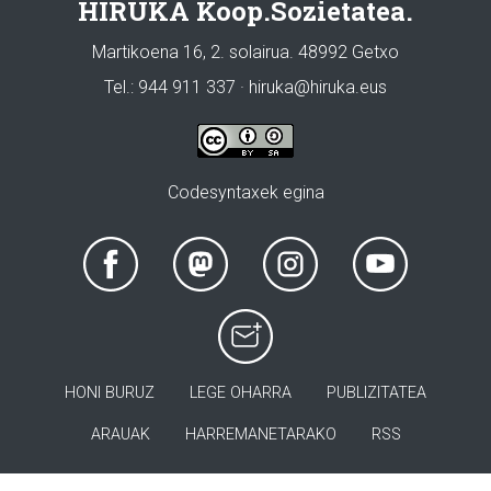
HIRUKA Koop.Sozietatea.
Martikoena 16, 2. solairua. 48992 Getxo
Tel.: 944 911 337 · hiruka@hiruka.eus
Codesyntaxek egina
HONI BURUZ
LEGE OHARRA
PUBLIZITATEA
ARAUAK
HARREMANETARAKO
RSS