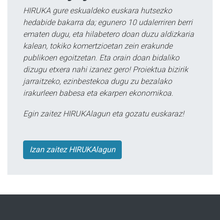
HIRUKA gure eskualdeko euskara hutsezko
hedabide bakarra da; egunero 10 udalerriren berri
ematen dugu, eta hilabetero doan duzu aldizkaria
kalean, tokiko komertzioetan zein erakunde
publikoen egoitzetan. Eta orain doan bidaliko
dizugu etxera nahi izanez gero! Proiektua bizirik
jarraitzeko, ezinbestekoa dugu zu bezalako
irakurleen babesa eta ekarpen ekonomikoa.
Egin zaitez HIRUKAlagun eta gozatu euskaraz!
Izan zaitez HIRUKAlagun