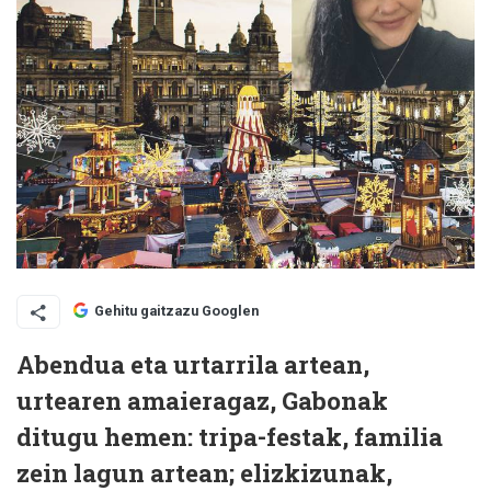
Gehitu gaitzazu Googlen
Abendua eta urtarrila artean,
urtearen amaieragaz, Gabonak
ditugu hemen: tripa-festak, familia
zein lagun artean; elizkizunak,