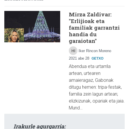
Mirza Zaldivar:
"Erlijioak eta
familiak garrantzi
handia du
garaiotan"
Iker Rincon Moreno
2021 abe 28
GETXO
Abendua eta urtarrila
artean, urtearen
amaieragaz, Gabonak
ditugu hemen: tripa-festak,
familia zein lagun artean;
elizkizunak, opariak eta jaia.
Mund…
Irakurle agurgarria: