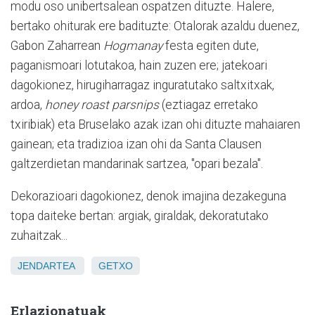
modu oso unibertsalean ospatzen dituzte. Halere,
bertako ohiturak ere badituzte: Otalorak azaldu duenez,
Gabon Zaharrean
Hogmanay
festa egiten dute,
paganismoari lotutakoa, hain zuzen ere; jatekoari
dagokionez, hirugiharragaz inguratutako saltxitxak,
ardoa,
honey roast parsnips
(eztiagaz erretako
txiribiak) eta Bruselako azak izan ohi dituzte mahaiaren
gainean; eta tradizioa izan ohi da Santa Clausen
galtzerdietan mandarinak sartzea, "opari bezala".
Dekorazioari dagokionez, denok imajina dezakeguna
topa daiteke bertan: argiak, giraldak, dekoratutako
zuhaitzak...
JENDARTEA
GETXO
Erlazionatuak