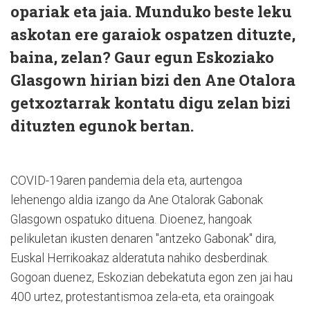
opariak eta jaia. Munduko beste leku
askotan ere garaiok ospatzen dituzte,
baina, zelan? Gaur egun Eskoziako
Glasgown hirian bizi den Ane Otalora
getxoztarrak kontatu digu zelan bizi
dituzten egunok bertan.
COVID-19aren pandemia dela eta, aurtengoa
lehenengo aldia izango da Ane Otalorak Gabonak
Glasgown ospatuko dituena. Dioenez, hangoak
pelikuletan ikusten denaren "antzeko Gabonak" dira,
Euskal Herrikoakaz alderatuta nahiko desberdinak.
Gogoan duenez, Eskozian debekatuta egon zen jai hau
400 urtez, protestantismoa zela-eta, eta oraingoak