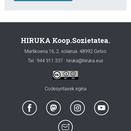
HIRUKA Koop.Sozietatea.
Martikoena 16, 2. solairua. 48992 Getxo
Tel.: 944 911 337 · hiruka@hiruka.eus
Codesyntaxek egina