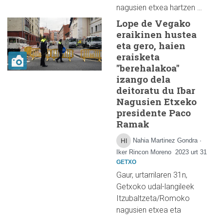
nagusien etxea hartzen …
Lope de Vegako
eraikinen hustea
eta gero, haien
eraisketa
"berehalakoa"
izango dela
deitoratu du Ibar
Nagusien Etxeko
presidente Paco
Ramak
Nahia Martinez Gondra ·
Iker Rincon Moreno
2023 urt 31
GETXO
Gaur, urtarrilaren 31n,
Getxoko udal-langileek
Itzubaltzeta/Romoko
nagusien etxea eta