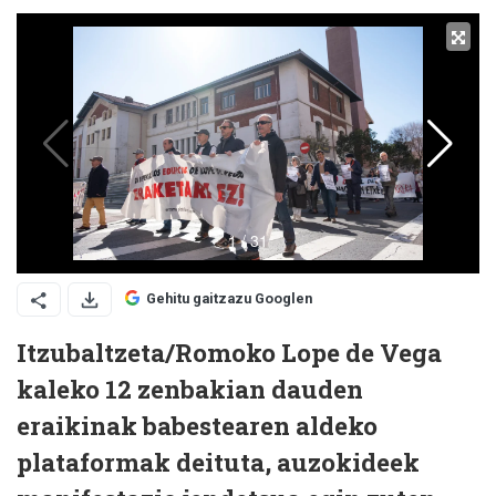
Gehitu gaitzazu Googlen
Itzubaltzeta/Romoko Lope de Vega
kaleko 12 zenbakian dauden
eraikinak babestearen aldeko
plataformak deituta, auzokideek