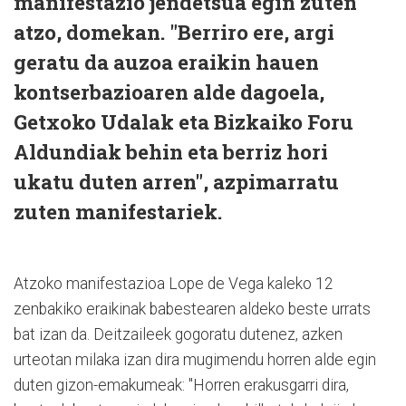
manifestazio jendetsua egin zuten
atzo, domekan. "Berriro ere, argi
geratu da auzoa eraikin hauen
kontserbazioaren alde dagoela,
Getxoko Udalak eta Bizkaiko Foru
Aldundiak behin eta berriz hori
ukatu duten arren", azpimarratu
zuten manifestariek.
Atzoko manifestazioa Lope de Vega kaleko 12
zenbakiko eraikinak babestearen aldeko beste urrats
bat izan da. Deitzaileek gogoratu dutenez, azken
urteotan milaka izan dira mugimendu horren alde egin
duten gizon-emakumeak: "Horren erakusgarri dira,