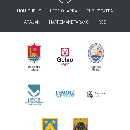
HONI BURUZ
LEGE OHARRA
PUBLIZITATEA
ARAUAK
HARREMANETARAKO
RSS