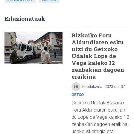
Erlazionatuak
Bizkaiko Foru
Aldundiaren esku
utzi du Getxoko
Udalak Lope de
Vega kaleko 12
zenbakian dagoen
eraikina
Erredakzioa
2023 ots 07
GETXO
Getxoko Udalak Bizkaiko
Foru Aldundiaren esku jarri
du Lope de Vega kaleko 12
zenbakian dagoen eraikina,
udal-euskaltegia eta