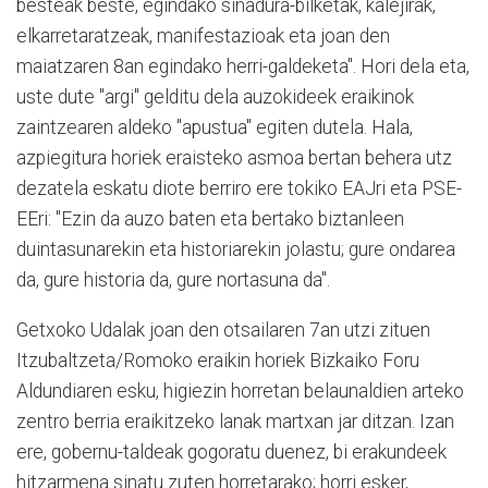
besteak beste, egindako sinadura-bilketak, kalejirak,
elkarretaratzeak, manifestazioak eta joan den
maiatzaren 8an egindako herri-galdeketa". Hori dela eta,
uste dute "argi" gelditu dela auzokideek eraikinok
zaintzearen aldeko "apustua" egiten dutela. Hala,
azpiegitura horiek eraisteko asmoa bertan behera utz
dezatela eskatu diote berriro ere tokiko EAJri eta PSE-
EEri: "Ezin da auzo baten eta bertako biztanleen
duintasunarekin eta historiarekin jolastu; gure ondarea
da, gure historia da, gure nortasuna da".
Getxoko Udalak joan den otsailaren 7an utzi zituen
Itzubaltzeta/Romoko eraikin horiek Bizkaiko Foru
Aldundiaren esku, higiezin horretan belaunaldien arteko
zentro berria eraikitzeko lanak martxan jar ditzan. Izan
ere, gobernu-taldeak gogoratu duenez, bi erakundeek
hitzarmena sinatu zuten horretarako; horri esker,