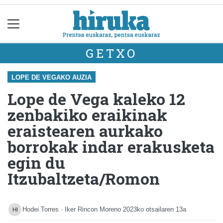
GETXO
LOPE DE VEGAKO AUZIA
Lope de Vega kaleko 12
zenbakiko eraikinak
eraistearen aurkako
borrokak indar erakusketa
egin du
Itzubaltzeta/Romon
Hodei Torres · Iker Rincon Moreno
2023ko otsailaren 13a