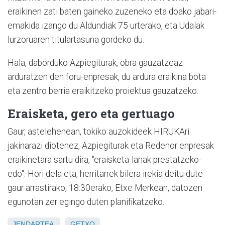
eraikinen zati baten gaineko zuzeneko eta doako jabari-
emakida izango du Aldundiak 75 urterako, eta Udalak
lurzoruaren titulartasuna gordeko du.
Hala, daborduko Azpiegiturak, obra gauzatzeaz
arduratzen den foru-enpresak, du ardura eraikina bota
eta zentro berria eraikitzeko proiektua gauzatzeko.
Eraisketa, gero eta gertuago
Gaur, astelehenean, tokiko auzokideek HIRUKAri
jakinarazi diotenez, Azpiegiturak eta Redenor enpresak
eraikinetara sartu dira, "eraisketa-lanak prestatzeko-
edo". Hori dela eta, herritarrek bilera irekia deitu dute
gaur arrastirako, 18:30erako, Etxe Merkean, datozen
egunotan zer egingo duten planifikatzeko.
JENDARTEA
GETXO