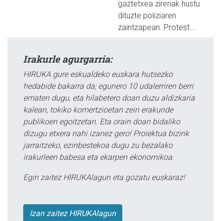
gaztetxea zirenak hustu
dituzte poliziaren
zaintzapean. Protest…
Irakurle agurgarria:
HIRUKA gure eskualdeko euskara hutsezko
hedabide bakarra da; egunero 10 udalerriren berri
ematen dugu, eta hilabetero doan duzu aldizkaria
kalean, tokiko komertzioetan zein erakunde
publikoen egoitzetan. Eta orain doan bidaliko
dizugu etxera nahi izanez gero! Proiektua bizirik
jarraitzeko, ezinbestekoa dugu zu bezalako
irakurleen babesa eta ekarpen ekonomikoa.
Egin zaitez HIRUKAlagun eta gozatu euskaraz!
Izan zaitez HIRUKAlagun