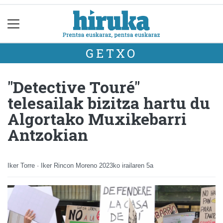
GETXO
"Detective Touré"
telesailak bizitza hartu du
Algortako Muxikebarri
Antzokian
Iker Torre · Iker Rincon Moreno
2023ko irailaren 5a