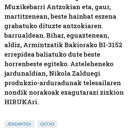
Muxikebarri Antzokian eta, gaur,
martitzenean, beste hainbat eszena
grabatuko dituzte antzokiaren
barrualdean. Bihar, eguaztenean,
aldiz, Armintzatik Bakiorako BI-3152
errepidea baliatuko dute beste
horrenbeste egiteko. Asteleheneko
jardunaldian, Nikola Zalduegi
produkzio-arduradunak telesailaren
nondik norakoak ezagutarazi zizkion
HIRUKAri.
JENDARTEA
GETXO