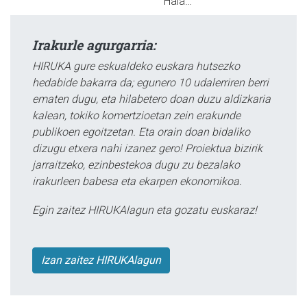
Hala…
Irakurle agurgarria:
HIRUKA gure eskualdeko euskara hutsezko
hedabide bakarra da; egunero 10 udalerriren berri
ematen dugu, eta hilabetero doan duzu aldizkaria
kalean, tokiko komertzioetan zein erakunde
publikoen egoitzetan. Eta orain doan bidaliko
dizugu etxera nahi izanez gero! Proiektua bizirik
jarraitzeko, ezinbestekoa dugu zu bezalako
irakurleen babesa eta ekarpen ekonomikoa.
Egin zaitez HIRUKAlagun eta gozatu euskaraz!
Izan zaitez HIRUKAlagun