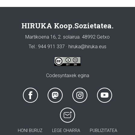
HIRUKA Koop.Sozietatea.
Martikoena 16, 2. solairua. 48992 Getxo
Tel.: 944 911 337 · hiruka@hiruka.eus
Codesyntaxek egina
HONI BURUZ
LEGE OHARRA
PUBLIZITATEA