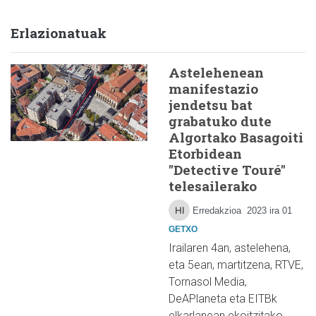
Erlazionatuak
Astelehenean
manifestazio
jendetsu bat
grabatuko dute
Algortako Basagoiti
Etorbidean
"Detective Touré"
telesailerako
Erredakzioa
2023 ira 01
GETXO
Irailaren 4an, astelehena,
eta 5ean, martitzena, RTVE,
Tornasol Media,
DeAPlaneta eta EITBk
elkarlanean ekoitzitako