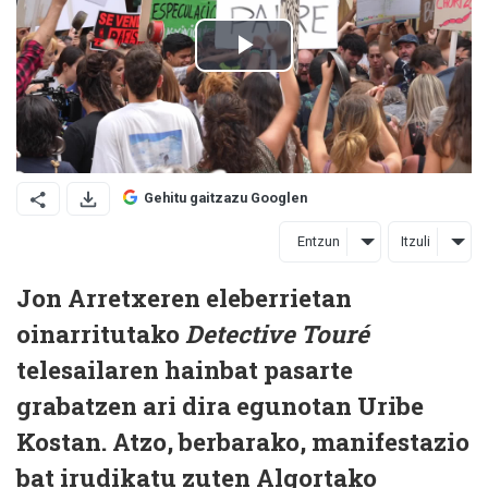
Gehitu gaitzazu Googlen
Entzun
Itzuli
Jon Arretxeren eleberrietan
oinarritutako
Detective Touré
telesailaren hainbat pasarte
grabatzen ari dira egunotan Uribe
Kostan. Atzo, berbarako, manifestazio
bat irudikatu zuten Algortako