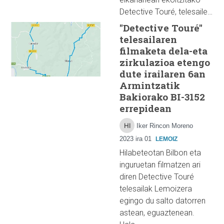
Detective Touré, telesaile…
"Detective Touré"
telesailaren
filmaketa dela-eta
zirkulazioa etengo
dute irailaren 6an
Armintzatik
Bakiorako BI-3152
errepidean
Iker Rincon Moreno
2023 ira 01
LEMOIZ
Hilabeteotan Bilbon eta
inguruetan filmatzen ari
diren Detective Touré
telesailak Lemoizera
egingo du salto datorren
astean, eguaztenean.