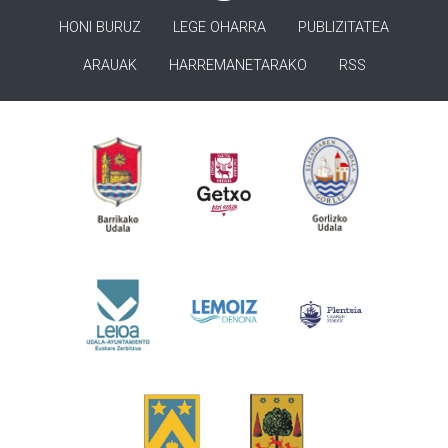
HONI BURUZ
LEGE OHARRA
PUBLIZITATEA
ARAUAK
HARREMANETARAKO
RSS