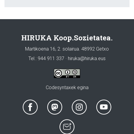
HIRUKA Koop.Sozietatea.
Martikoena 16, 2. solairua. 48992 Getxo
Tel.: 944 911 337 · hiruka@hiruka.eus
Codesyntaxek egina