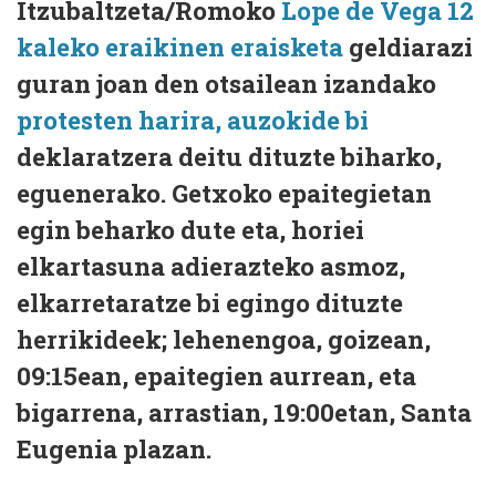
Itzubaltzeta/Romoko
Lope de Vega 12
kaleko eraikinen eraisketa
geldiarazi
guran joan den otsailean izandako
protesten harira, auzokide bi
deklaratzera deitu dituzte biharko,
eguenerako. Getxoko epaitegietan
egin beharko dute eta, horiei
elkartasuna adierazteko asmoz,
elkarretaratze bi egingo dituzte
herrikideek; lehenengoa, goizean,
09:15ean, epaitegien aurrean, eta
bigarrena, arrastian, 19:00etan, Santa
Eugenia plazan.