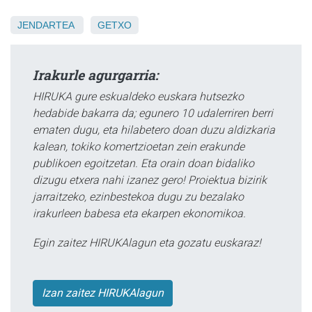
JENDARTEA
GETXO
Irakurle agurgarria:
HIRUKA gure eskualdeko euskara hutsezko
hedabide bakarra da; egunero 10 udalerriren berri
ematen dugu, eta hilabetero doan duzu aldizkaria
kalean, tokiko komertzioetan zein erakunde
publikoen egoitzetan. Eta orain doan bidaliko
dizugu etxera nahi izanez gero! Proiektua bizirik
jarraitzeko, ezinbestekoa dugu zu bezalako
irakurleen babesa eta ekarpen ekonomikoa.
Egin zaitez HIRUKAlagun eta gozatu euskaraz!
Izan zaitez HIRUKAlagun