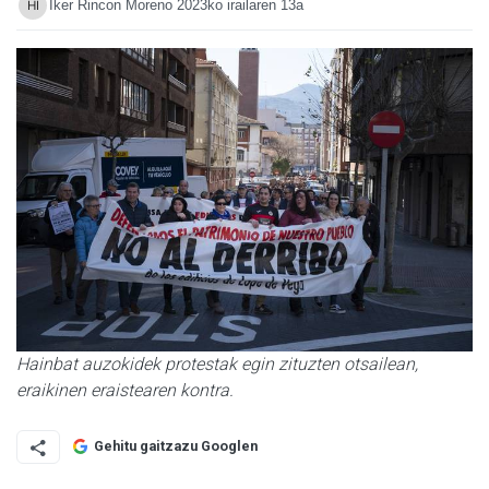
Iker Rincon Moreno
2023ko irailaren 13a
Hainbat auzokidek protestak egin zituzten otsailean,
eraikinen eraistearen kontra.
Gehitu gaitzazu Googlen