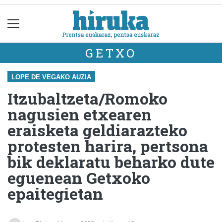
GETXO
LOPE DE VEGAKO AUZIA
Itzubaltzeta/Romoko
nagusien etxearen
eraisketa geldiarazteko
protesten harira, pertsona
bik deklaratu beharko dute
eguenean Getxoko
epaitegietan