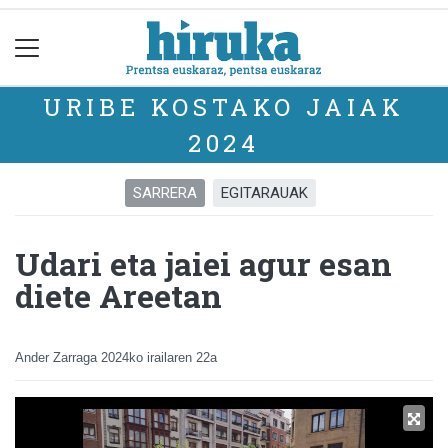
URIBE KOSTAKO JAIAK
2024
SARRERA
EGITARAUAK
Udari eta jaiei agur esan
diete Areetan
Ander Zarraga
2024ko irailaren 22a