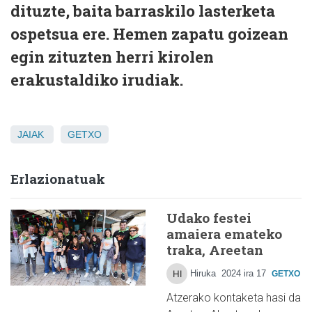
dituzte, baita barraskilo lasterketa
ospetsua ere. Hemen zapatu goizean
egin zituzten herri kirolen
erakustaldiko irudiak.
JAIAK
GETXO
Erlazionatuak
Udako festei
amaiera emateko
traka, Areetan
Hiruka
2024 ira 17
GETXO
Atzerako kontaketa hasi da