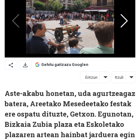
Gehitu gaitzazu Googlen
Entzun
Itzuli
Aste-akabu honetan, uda agurtzeagaz
batera, Areetako Mesedeetako festak
ere ospatu dituzte, Getxon. Egunotan,
Bizkaia Zubia plaza eta Eskoletako
plazaren artean hainbat jarduera egin