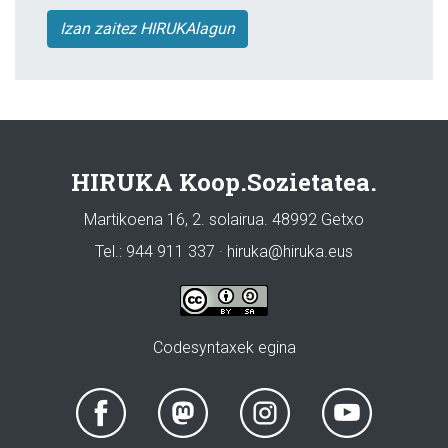
Izan zaitez HIRUKAlagun
HIRUKA Koop.Sozietatea.
Martikoena 16, 2. solairua. 48992 Getxo
Tel.: 944 911 337 · hiruka@hiruka.eus
Codesyntaxek egina