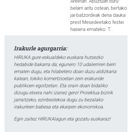
Areetan. Abuztuan buru-
belarri aritu ostean, bertako
jai-batzordeak dena dauka
prest Mesedeetako festei
hasiera emateko. T…
Irakurle agurgarria:
HIRUKA gure eskualdeko euskara hutsezko
hedabide bakarra da; egunero 10 udalerriren berri
ematen dugu, eta hilabetero doan duzu aldizkaria
kalean, tokiko komertzioetan zein erakunde
publikoen egoitzetan. Eta orain doan bidaliko
dizugu etxera nahi izanez gero! Proiektua bizirik
jarraitzeko, ezinbestekoa dugu zu bezalako
irakurleen babesa eta ekarpen ekonomikoa.
Egin zaitez HIRUKAlagun eta gozatu euskaraz!