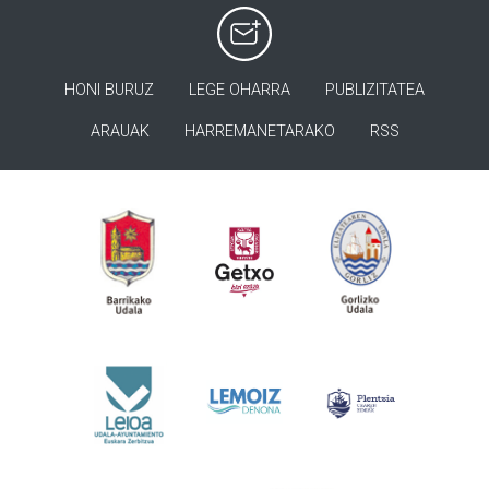
HONI BURUZ
LEGE OHARRA
PUBLIZITATEA
ARAUAK
HARREMANETARAKO
RSS