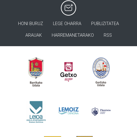
HONI BURUZ
LEGE OHARRA
PUBLIZITATEA
ARAUAK
HARREMANETARAKO
RSS