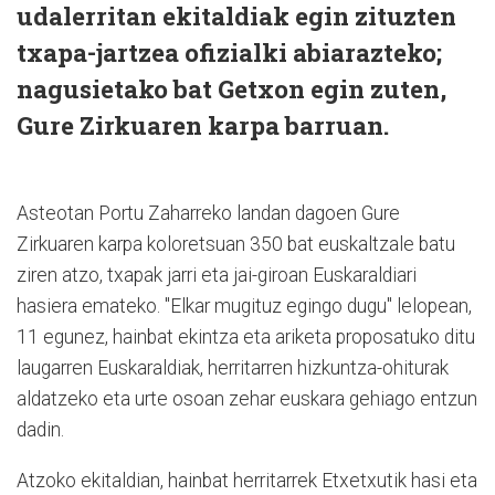
udalerritan ekitaldiak egin zituzten
txapa-jartzea ofizialki abiarazteko;
nagusietako bat Getxon egin zuten,
Gure Zirkuaren karpa barruan.
Asteotan Portu Zaharreko landan dagoen Gure
Zirkuaren karpa koloretsuan 350 bat euskaltzale batu
ziren atzo, txapak jarri eta jai-giroan Euskaraldiari
hasiera emateko. "Elkar mugituz egingo dugu" lelopean,
11 egunez, hainbat ekintza eta ariketa proposatuko ditu
laugarren Euskaraldiak, herritarren hizkuntza-ohiturak
aldatzeko eta urte osoan zehar euskara gehiago entzun
dadin.
Atzoko ekitaldian, hainbat herritarrek Etxetxutik hasi eta