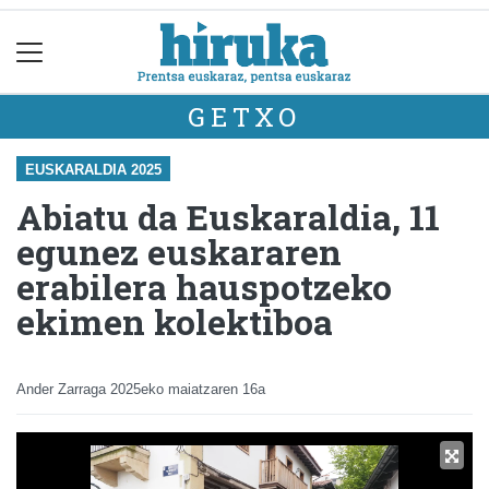
GETXO
EUSKARALDIA 2025
Abiatu da Euskaraldia, 11
egunez euskararen
erabilera hauspotzeko
ekimen kolektiboa
Ander Zarraga
2025eko maiatzaren 16a