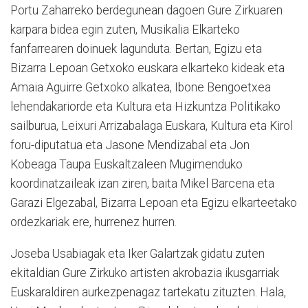
Portu Zaharreko berdegunean dagoen Gure Zirkuaren
karpara bidea egin zuten, Musikalia Elkarteko
fanfarrearen doinuek lagunduta. Bertan, Egizu eta
Bizarra Lepoan Getxoko euskara elkarteko kideak eta
Amaia Aguirre Getxoko alkatea, Ibone Bengoetxea
lehendakariorde eta Kultura eta Hizkuntza Politikako
sailburua, Leixuri Arrizabalaga Euskara, Kultura eta Kirol
foru-diputatua eta Jasone Mendizabal eta Jon
Kobeaga Taupa Euskaltzaleen Mugimenduko
koordinatzaileak izan ziren, baita Mikel Barcena eta
Garazi Elgezabal, Bizarra Lepoan eta Egizu elkarteetako
ordezkariak ere, hurrenez hurren.
Joseba Usabiagak eta Iker Galartzak gidatu zuten
ekitaldian Gure Zirkuko artisten akrobazia ikusgarriak
Euskaraldiren aurkezpenagaz tartekatu zituzten. Hala,