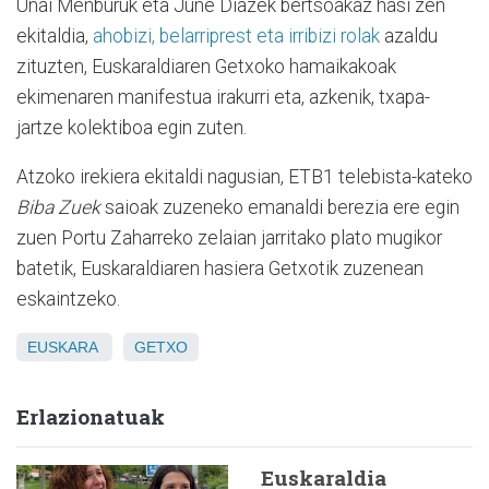
Unai Menburuk eta June Diazek bertsoakaz hasi zen
ekitaldia,
ahobizi, belarriprest eta irribizi rolak
azaldu
zituzten, Euskaraldiaren Getxoko hamaikakoak
ekimenaren manifestua irakurri eta, azkenik, txapa-
jartze kolektiboa egin zuten.
Atzoko irekiera ekitaldi nagusian, ETB1 telebista-kateko
Biba Zuek
saioak zuzeneko emanaldi berezia ere egin
zuen Portu Zaharreko zelaian jarritako plato mugikor
batetik, Euskaraldiaren hasiera Getxotik zuzenean
eskaintzeko.
EUSKARA
GETXO
Erlazionatuak
Euskaraldia