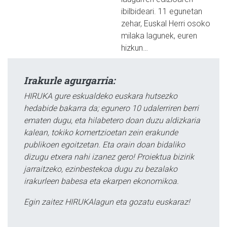
ibilbideari. 11 egunetan
zehar, Euskal Herri osoko
milaka lagunek, euren
hizkun…
Irakurle agurgarria:
HIRUKA gure eskualdeko euskara hutsezko
hedabide bakarra da; egunero 10 udalerriren berri
ematen dugu, eta hilabetero doan duzu aldizkaria
kalean, tokiko komertzioetan zein erakunde
publikoen egoitzetan. Eta orain doan bidaliko
dizugu etxera nahi izanez gero! Proiektua bizirik
jarraitzeko, ezinbestekoa dugu zu bezalako
irakurleen babesa eta ekarpen ekonomikoa.
Egin zaitez HIRUKAlagun eta gozatu euskaraz!