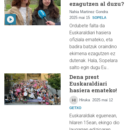
ezagutzen al duzu?
Nahia Martinez Gondra
2025 mai 15
SOPELA
Ordubete falta da
Euskaraldiari hasiera
ofiziala emateko, eta
badira batzuk oraindino
ekimena ezagutzen ez
dutenak. Hala, Sopelara
salto egin dugu Eu…
Dena prest
Euskaraldiari
hasiera emateko!
Hiruka
2025 mai 12
GETXO
Euskaraldiak eguenean,
hilaren 15ean, ekingo dio
laugarren edizioaren