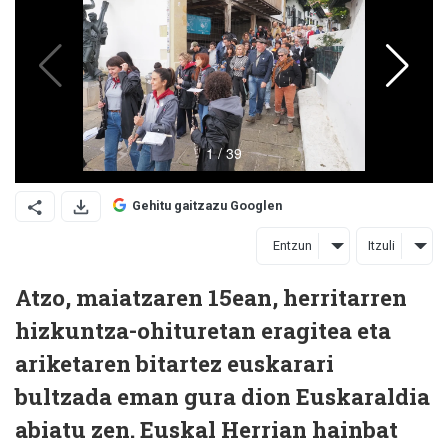
Gehitu gaitzazu Googlen
Entzun
Itzuli
Atzo, maiatzaren 15ean, herritarren
hizkuntza-ohituretan eragitea eta
ariketaren bitartez euskarari
bultzada eman gura dion Euskaraldia
abiatu zen. Euskal Herrian hainbat