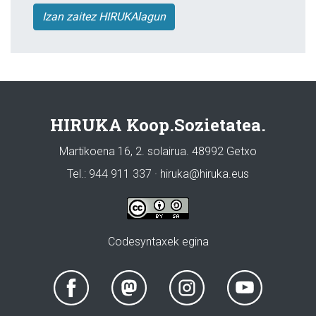
Izan zaitez HIRUKAlagun
HIRUKA Koop.Sozietatea.
Martikoena 16, 2. solairua. 48992 Getxo
Tel.: 944 911 337 · hiruka@hiruka.eus
Codesyntaxek egina