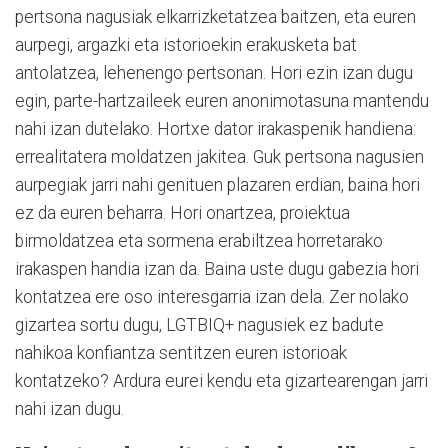
pertsona nagusiak elkarrizketatzea baitzen, eta euren
aurpegi, argazki eta istorioekin erakusketa bat
antolatzea, lehenengo pertsonan. Hori ezin izan dugu
egin, parte-hartzaileek euren anonimotasuna mantendu
nahi izan dutelako. Hortxe dator irakaspenik handiena:
errealitatera moldatzen jakitea. Guk pertsona nagusien
aurpegiak jarri nahi genituen plazaren erdian, baina hori
ez da euren beharra. Hori onartzea, proiektua
birmoldatzea eta sormena erabiltzea horretarako
irakaspen handia izan da. Baina uste dugu gabezia hori
kontatzea ere oso interesgarria izan dela. Zer nolako
gizartea sortu dugu, LGTBIQ+ nagusiek ez badute
nahikoa konfiantza sentitzen euren istorioak
kontatzeko? Ardura eurei kendu eta gizartearengan jarri
nahi izan dugu.