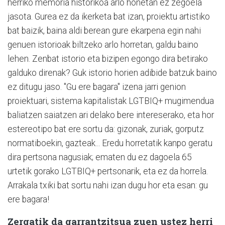
herriko memoria historikoa arlo honetan ez zegoela
jasota. Gurea ez da ikerketa bat izan, proiektu artistiko
bat baizik, baina aldi berean gure ekarpena egin nahi
genuen istorioak biltzeko arlo horretan, galdu baino
lehen. Zenbat istorio eta bizipen egongo dira betirako
galduko direnak? Guk istorio horien adibide batzuk baino
ez ditugu jaso. "Gu ere bagara" izena jarri genion
proiektuari, sistema kapitalistak LGTBIQ+ mugimendua
baliatzen saiatzen ari delako bere intereserako, eta hor
estereotipo bat ere sortu da: gizonak, zuriak, gorputz
normatiboekin, gazteak... Eredu horretatik kanpo geratu
dira pertsona nagusiak; ematen du ez dagoela 65
urtetik gorako LGTBIQ+ pertsonarik, eta ez da horrela.
Arrakala txiki bat sortu nahi izan dugu hor eta esan: gu
ere bagara!
Zergatik da garrantzitsua zuen ustez herri