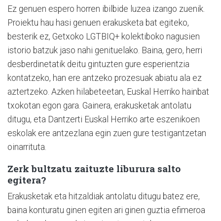
Ez genuen espero horren ibilbide luzea izango zuenik.
Proiektu hau hasi genuen erakusketa bat egiteko,
besterik ez, Getxoko LGTBIQ+ kolektiboko nagusien
istorio batzuk jaso nahi genituelako. Baina, gero, herri
desberdinetatik deitu gintuzten gure esperientzia
kontatzeko, han ere antzeko prozesuak abiatu ala ez
aztertzeko. Azken hilabeteetan, Euskal Herriko hainbat
txokotan egon gara. Gainera, erakusketak antolatu
ditugu, eta Dantzerti Euskal Herriko arte eszenikoen
eskolak ere antzezlana egin zuen gure testigantzetan
oinarrituta.
Zerk bultzatu zaituzte liburura salto
egitera?
Erakusketak eta hitzaldiak antolatu ditugu batez ere,
baina konturatu ginen egiten ari ginen guztia efimeroa