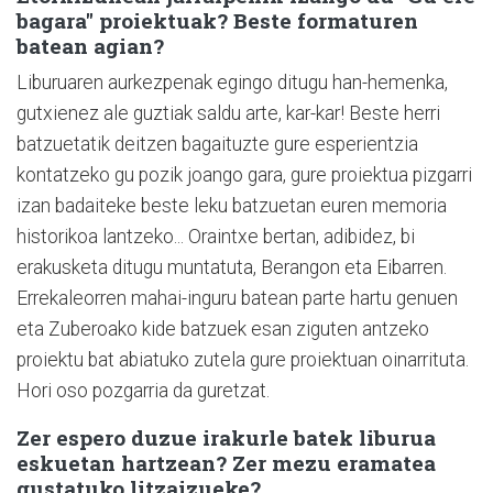
bagara" proiektuak? Beste formaturen
batean agian?
Liburuaren aurkezpenak egingo ditugu han-hemenka,
gutxienez ale guztiak saldu arte, kar-kar! Beste herri
batzuetatik deitzen bagaituzte gure esperientzia
kontatzeko gu pozik joango gara, gure proiektua pizgarri
izan badaiteke beste leku batzuetan euren memoria
historikoa lantzeko... Oraintxe bertan, adibidez, bi
erakusketa ditugu muntatuta, Berangon eta Eibarren.
Errekaleorren mahai-inguru batean parte hartu genuen
eta Zuberoako kide batzuek esan ziguten antzeko
proiektu bat abiatuko zutela gure proiektuan oinarrituta.
Hori oso pozgarria da guretzat.
Zer espero duzue irakurle batek liburua
eskuetan hartzean? Zer mezu eramatea
gustatuko litzaizueke?