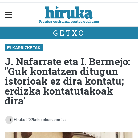
GETXO
ELKARRIZKETAK
J. Nafarrate eta I. Bermejo:
"Guk kontatzen ditugun
istorioak ez dira kontatu;
erdizka kontatutakoak
dira"
Hiruka
2025eko ekainaren 2a