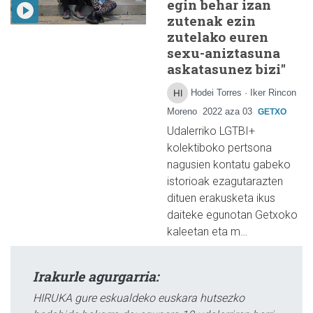
egin behar izan
zutenak ezin
zutelako euren
sexu-aniztasuna
askatasunez bizi"
Hodei Torres · Iker Rincon
Moreno
2022 aza 03
GETXO
Udalerriko LGTBI+
kolektiboko pertsona
nagusien kontatu gabeko
istorioak ezagutarazten
dituen erakusketa ikus
daiteke egunotan Getxoko
kaleetan eta m…
Irakurle agurgarria:
HIRUKA gure eskualdeko euskara hutsezko