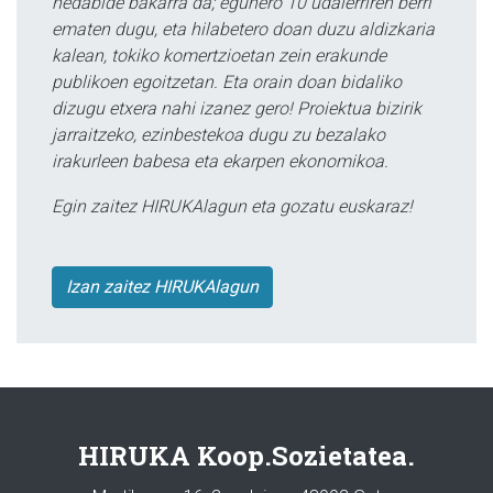
hedabide bakarra da; egunero 10 udalerriren berri
ematen dugu, eta hilabetero doan duzu aldizkaria
kalean, tokiko komertzioetan zein erakunde
publikoen egoitzetan. Eta orain doan bidaliko
dizugu etxera nahi izanez gero! Proiektua bizirik
jarraitzeko, ezinbestekoa dugu zu bezalako
irakurleen babesa eta ekarpen ekonomikoa.
Egin zaitez HIRUKAlagun eta gozatu euskaraz!
Izan zaitez HIRUKAlagun
HIRUKA Koop.Sozietatea.