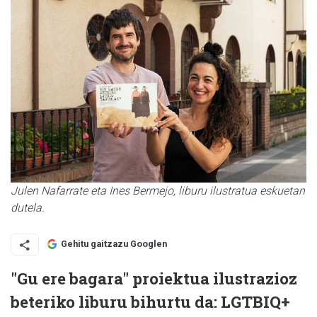
Julen Nafarrate eta Ines Bermejo, liburu ilustratua eskuetan
dutela.
Gehitu gaitzazu Googlen
"Gu ere bagara" proiektua ilustrazioz
beteriko liburu bihurtu da: LGTBIQ+