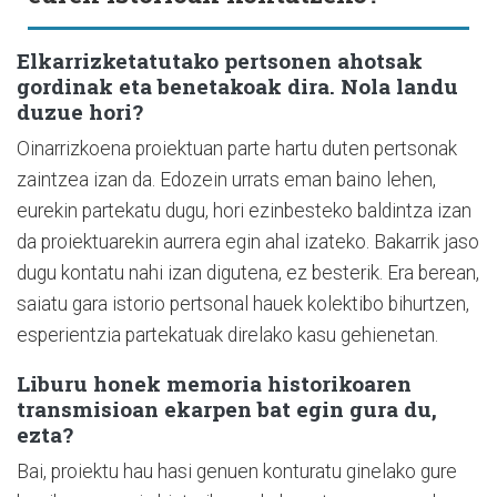
Elkarrizketatutako pertsonen ahotsak
gordinak eta benetakoak dira. Nola landu
duzue hori?
Oinarrizkoena proiektuan parte hartu duten pertsonak
zaintzea izan da. Edozein urrats eman baino lehen,
eurekin partekatu dugu, hori ezinbesteko baldintza izan
da proiektuarekin aurrera egin ahal izateko. Bakarrik jaso
dugu kontatu nahi izan digutena, ez besterik. Era berean,
saiatu gara istorio pertsonal hauek kolektibo bihurtzen,
esperientzia partekatuak direlako kasu gehienetan.
Liburu honek memoria historikoaren
transmisioan ekarpen bat egin gura du,
ezta?
Bai, proiektu hau hasi genuen konturatu ginelako gure