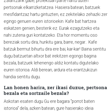
Zalantzarik gabe, proiektuan parte hartu duten
pertsonak elkarrizketatzea. Hasiera batean, batzuek
mesfidantzaz hartu gintuzten, ez zekitelako zehazki zer
egingo genuen euren istorioekin. Kafe bat hartzea
eskatzen genien, besterik ez. Eurak ezagutzeko eta
nahi zutena guri kontatzeko. Eta hor momentu oso
bereziak sortu dira, hunkitu gara, barre, negar... Kafe
batzuk bermut bihurtu dira ere bai, kar-kar! Baina sentitu
dugu batzuetan altxor bat irekitzen egongo bagina
bezala, batzuek lehenengo aldiz kontatu digutelako
euren istorioa. Aldi berean, ardura eta erantzukizun
handia sentitu dugu.
Lan honen harira, zer ikasi duzue, pertsona
bezala eta sortzaile bezala?
Askotan esaten dugu Gu ere bagara "porrot baten
istorioa" dela, azken batean, gure hasierako ideia