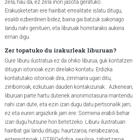
zela, hau da, ez zela inon jasota geratuko.
Erakusketetan ere hainbat errealitate islatu ditugu,
esaldi ezberdinen bidez, baina gai batzuk sakonago
landu nahi genituen, eta liburuak horretarako aukera
eman digu.
Zer topatuko du irakurleak liburuan?
Gure liburu ilustratua ez da ohiko liburua, guk kontatzen
ditugun istorioak ezin direlako kontatu. Erdizka
kontatutako istorioak dira, zirrimarra ugari ditu,
zirriborroak, ezkutuan dauden kontakizunak... Azkenean,
liburuan parte hartu dutenek anonimotasuna mantendu
nahi izan dute, eta ezin izan dugu datu pertsonalik jarri,
ez eta euren argazkirik jarri ere. Sormena erabili behar
izan dugu hutsune hori betetzeko. Liburu ilustratuan
hainbat gai landu ditugu: haurtzaroa, nerabezaroa,
estereotipoak, LGTBIQ+fobia, sexilioa, zahartzaroa,