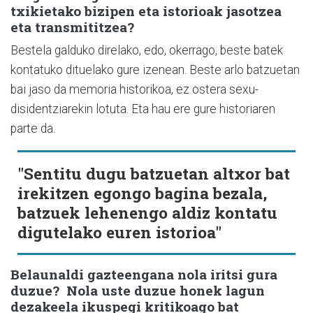
txikietako bizipen eta istorioak jasotzea
eta transmititzea?
Bestela galduko direlako, edo, okerrago, beste batek
kontatuko dituelako gure izenean. Beste arlo batzuetan
bai jaso da memoria historikoa, ez ostera sexu-
disidentziarekin lotuta. Eta hau ere gure historiaren
parte da.
"Sentitu dugu batzuetan altxor bat
irekitzen egongo bagina bezala,
batzuek lehenengo aldiz kontatu
digutelako euren istorioa"
Belaunaldi gazteengana nola iritsi gura
duzue? Nola uste duzue honek lagun
dezakeela ikuspegi kritikoago bat