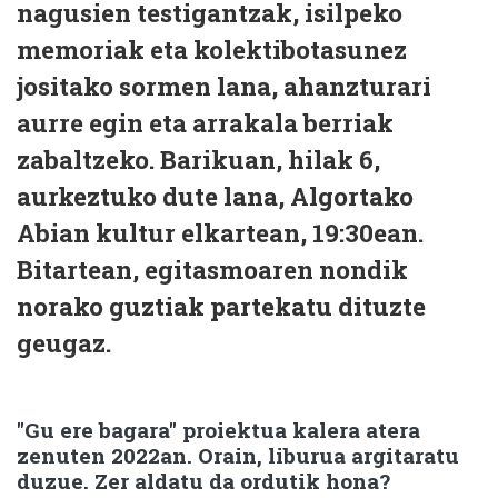
nagusien testigantzak, isilpeko
memoriak eta kolektibotasunez
jositako sormen lana, ahanzturari
aurre egin eta arrakala berriak
zabaltzeko. Barikuan, hilak 6,
aurkeztuko dute lana, Algortako
Abian kultur elkartean, 19:30ean.
Bitartean, egitasmoaren nondik
norako guztiak partekatu dituzte
geugaz.
"Gu ere bagara" proiektua kalera atera
zenuten 2022an. Orain, liburua argitaratu
duzue. Zer aldatu da ordutik hona?