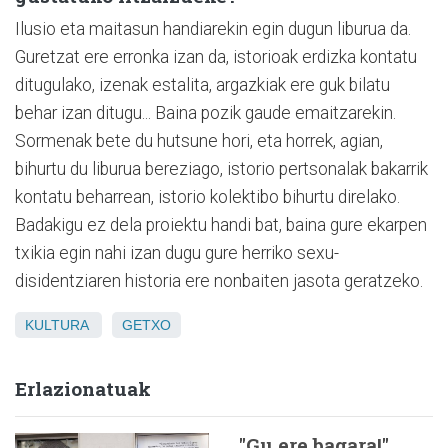
Ilusio eta maitasun handiarekin egin dugun liburua da.
Guretzat ere erronka izan da, istorioak erdizka kontatu
ditugulako, izenak estalita, argazkiak ere guk bilatu
behar izan ditugu... Baina pozik gaude emaitzarekin.
Sormenak bete du hutsune hori, eta horrek, agian,
bihurtu du liburua bereziago, istorio pertsonalak bakarrik
kontatu beharrean, istorio kolektibo bihurtu direlako.
Badakigu ez dela proiektu handi bat, baina gure ekarpen
txikia egin nahi izan dugu gure herriko sexu-
disidentziaren historia ere nonbaiten jasota geratzeko.
KULTURA
GETXO
Erlazionatuak
"Gu ere bagara!"