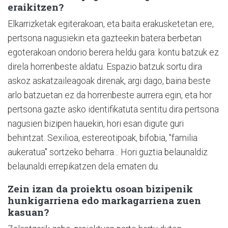
eraikitzen?
Elkarrizketak egiterakoan, eta baita erakusketetan ere,
pertsona nagusiekin eta gazteekin batera berbetan
egoterakoan ondorio berera heldu gara: kontu batzuk ez
direla horrenbeste aldatu. Espazio batzuk sortu dira
askoz askatzaileagoak direnak, argi dago, baina beste
arlo batzuetan ez da horrenbeste aurrera egin, eta hor
pertsona gazte asko identifikatuta sentitu dira pertsona
nagusien bizipen hauekin, hori esan digute guri
behintzat. Sexilioa, estereotipoak, bifobia, "familia
aukeratua" sortzeko beharra... Hori guztia belaunaldiz
belaunaldi errepikatzen dela ematen du.
Zein izan da proiektu osoan bizipenik
hunkigarriena edo markagarriena zuen
kasuan?