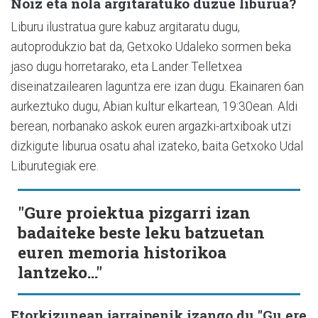
Noiz eta nola argitaratuko duzue liburua?
Liburu ilustratua gure kabuz argitaratu dugu,
autoprodukzio bat da, Getxoko Udaleko sormen beka
jaso dugu horretarako, eta Lander Telletxea
diseinatzailearen laguntza ere izan dugu. Ekainaren 6an
aurkeztuko dugu, Abian kultur elkartean, 19:30ean. Aldi
berean, norbanako askok euren argazki-artxiboak utzi
dizkigute liburua osatu ahal izateko, baita Getxoko Udal
Liburutegiak ere.
"Gure proiektua pizgarri izan
badaiteke beste leku batzuetan
euren memoria historikoa
lantzeko..."
Etorkizunean jarraipenik izango du "Gu ere