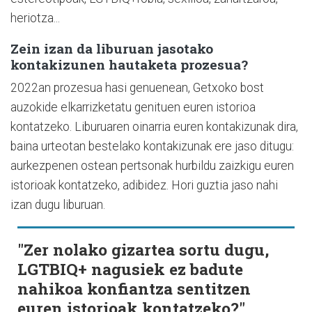
heriotza...
Zein izan da liburuan jasotako
kontakizunen hautaketa prozesua?
2022an prozesua hasi genuenean, Getxoko bost
auzokide elkarrizketatu genituen euren istorioa
kontatzeko. Liburuaren oinarria euren kontakizunak dira,
baina urteotan bestelako kontakizunak ere jaso ditugu:
aurkezpenen ostean pertsonak hurbildu zaizkigu euren
istorioak kontatzeko, adibidez. Hori guztia jaso nahi
izan dugu liburuan.
"Zer nolako gizartea sortu dugu,
LGTBIQ+ nagusiek ez badute
nahikoa konfiantza sentitzen
euren istorioak kontatzeko?"