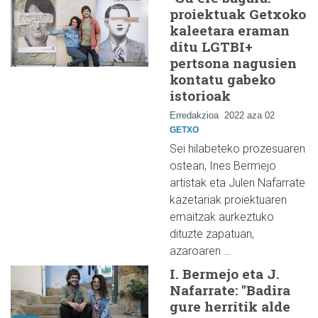
proiektuak Getxoko
kaleetara eraman
ditu LGTBI+
pertsona nagusien
kontatu gabeko
istorioak
Erredakzioa
2022 aza 02
GETXO
Sei hilabeteko prozesuaren
ostean, Ines Bermejo
artistak eta Julen Nafarrate
kazetariak proiektuaren
emaitzak aurkeztuko
dituzte zapatuan,
azaroaren …
I. Bermejo eta J.
Nafarrate: "Badira
gure herritik alde