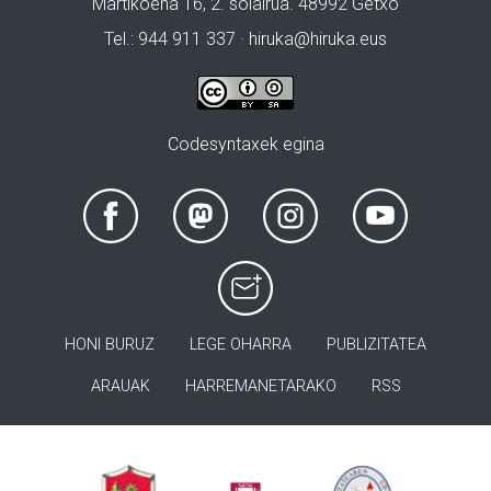
Martikoena 16, 2. solairua. 48992 Getxo
Tel.: 944 911 337 · hiruka@hiruka.eus
Codesyntaxek egina
HONI BURUZ
LEGE OHARRA
PUBLIZITATEA
ARAUAK
HARREMANETARAKO
RSS