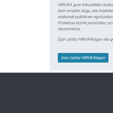
HIRUKA gure eskualdeko euskar
berri ematen dugu, eta hilabet
erakunde publikoen egoitzetan.
Proiektua bizirik jarraitzeko, 
ekonomikoa.
Egin zaitez HIRUKAlagun eta g
Izan zaitez HIRUKAlagun