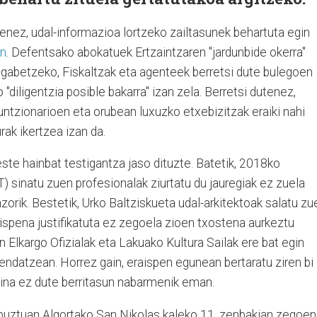
enez, udal-informazioa lortzeko zailtasunek behartuta egin
an
. Defentsako abokatuek Ertzaintzaren "jardunbide okerra"
iogabetzeko, Fiskaltzak eta agenteek berretsi dute bulegoen
 "diligentzia posible bakarra" izan zela. Berretsi dutenez,
funtzionarioen eta orubean luxuzko etxebizitzak eraiki nahi
rak ikertzea izan da.
este hainbat testigantza jaso dituzte. Batetik, 2018ko
) sinatu zuen profesionalak ziurtatu du jauregiak ez zuela
azorik. Bestetik, Urko Baltziskueta udal-arkitektoak salatu zu
ispena justifikatuta ez zegoela zioen txostena aurkeztu
n Elkargo Ofizialak eta Lakuako Kultura Sailak ere bat egin
endatzean. Horrez gain, eraispen egunean bertaratu ziren bi
aina ez dute berritasun nabarmenik eman.
buztuan Algortako San Nikolas kaleko 11. zenbakian zegoen