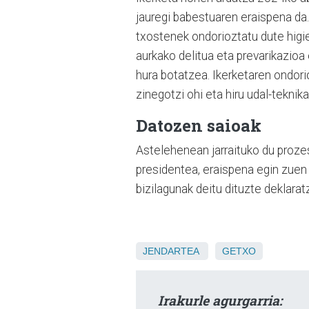
jauregi babestuaren eraispena da
txostenek ondorioztatu dute higi
aurkako delitua eta prevarikazioa
hura botatzea. Ikerketaren ondori
zinegotzi ohi eta hiru udal-teknikar
Datozen saioak
Astelehenean jarraituko du proze
presidentea, eraispena egin zuen
bizilagunak deitu dituzte deklarat
JENDARTEA
GETXO
Irakurle agurgarria: