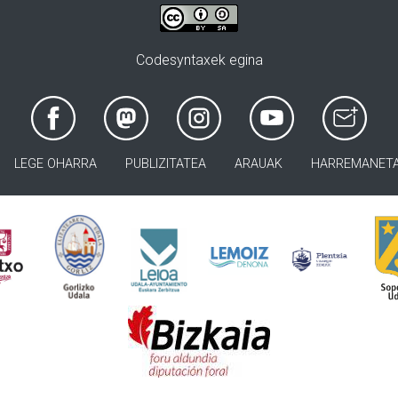
Codesyntaxek egina
LEGE OHARRA
PUBLIZITATEA
ARAUAK
HARREMANET