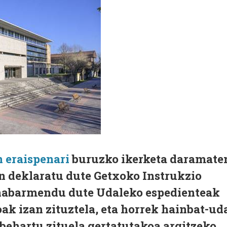
n eraispenari
buruzko ikerketa daramate
n deklaratu dute Getxoko Instrukzio
 nabarmendu dute Udaleko espedienteak
ak izan zituztela, eta horrek hainbat-ud
 behartu zituela gertatutakoa argitzeko.