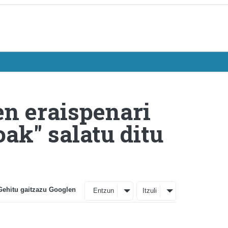
en eraispenari
ak" salatu ditu
Gehitu gaitzazu Googlen
Entzun
Itzuli