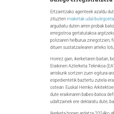
Ertzaintzako agenteek azaldu dut
zituzten
miaketak udal-bulegoet
argudiatu duten arren probak bal
erregistroa gertatutakoa argitzeko
poliziaren helburua zinegotzien, 
dituen sustatzailearen arteko lotu
Horrez gain, ikerketaren baitan, b
Eraikinen Azterketa Teknikoa (EAT
arriskurik sortzen zuen egitura-ar
espedientetik baztertu zutela era
ostean. Euskal Herriko Arkitektoe
dute eraikinaren babes-balioa def
udaltzainek ere deklaratu dute, b
Ikerketa honen ardatza 2024ko a