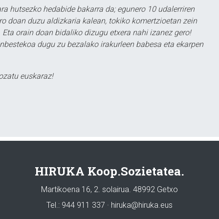
a hutsezko hedabide bakarra da; egunero 10 udalerriren
ero doan duzu aldizkaria kalean, tokiko komertzioetan zein
 Eta orain doan bidaliko dizugu etxera nahi izanez gero!
ezinbestekoa dugu zu bezalako irakurleen babesa eta ekarpen
ozatu euskaraz!
HIRUKA Koop.Sozietatea.
Martikoena 16, 2. solairua. 48992 Getxo
Tel.: 944 911 337 · hiruka@hiruka.eus