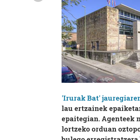
'Irurak Bat' jauregiare
lau ertzainek epaiketa
epaitegian. Agenteek
lortzeko orduan oztopo
bulego erregistratzera