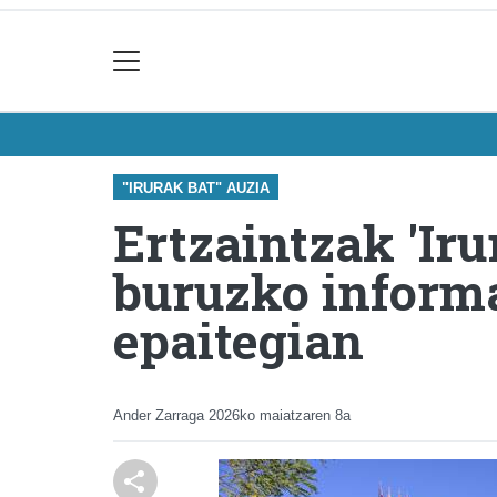
"IRURAK BAT" AUZIA
Ertzaintzak 'Iru
buruzko informa
epaitegian
Ander Zarraga
2026ko maiatzaren 8a