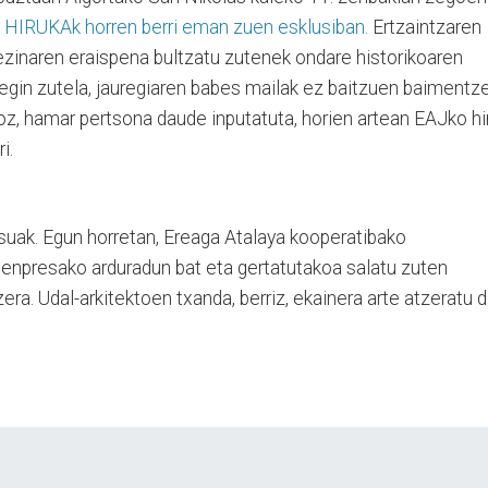
.
HIRUKAk horren berri eman zuen esklusiban.
Ertzaintzaren
ezinaren eraispena bultzatu zutenek ondare historikoaren
 egin zutela, jauregiaren babes mailak ez baitzuen baimentz
oz, hamar pertsona daude inputatuta, horien artean EAJko hi
i.
suak. Egun horretan, Ereaga Atalaya kooperatibako
 enpresako arduradun bat eta gertatutakoa salatu zuten
zera. Udal-arkitektoen txanda, berriz, ekainera arte atzeratu d