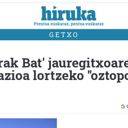
GETXO
rak Bat' jauregitxoar
zioa lortzeko "oztopo