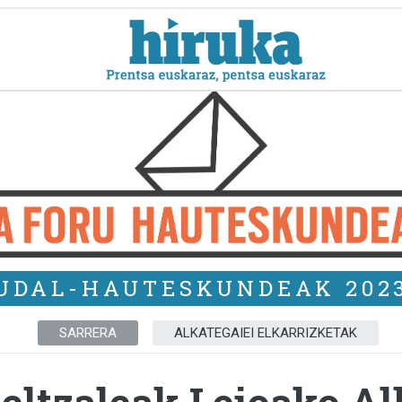
UDAL-HAUTESKUNDEAK 202
SARRERA
ALKATEGAIEI ELKARRIZKETAK
jeltzaleak Leioako A