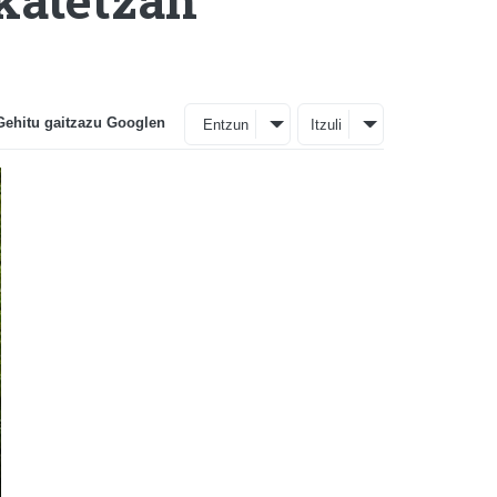
Gehitu gaitzazu Googlen
Entzun
Itzuli