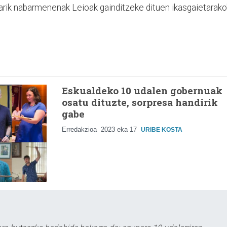
etarik nabarmenenak Leioak gainditzeke dituen ikasgaietarako
Eskualdeko 10 udalen gobernuak
osatu dituzte, sorpresa handirik
gabe
Erredakzioa
2023 eka 17
URIBE KOSTA