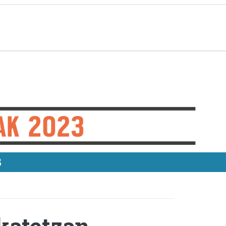
3
lkatetzan