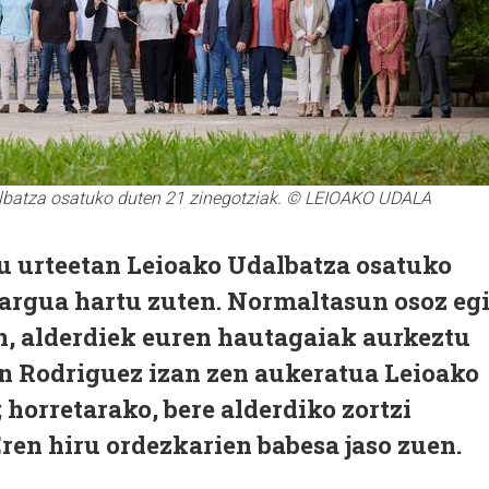
lbatza osatuko duten 21 zinegotziak. © LEIOAKO UDALA
u urteetan Leioako Udalbatza osatuko
kargua hartu zuten. Normaltasun osoz eg
n, alderdiek euren hautagaiak aurkeztu
an Rodriguez izan zen aukeratua Leioako
 horretarako, bere alderdiko zortzi
ren hiru ordezkarien babesa jaso zuen.