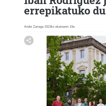
errepikatuko du
Ander Zarraga
2023ko ekainaren 19a