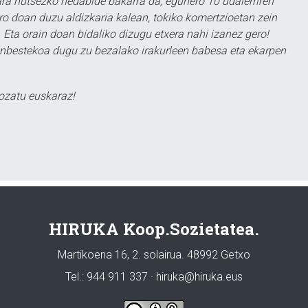
a hutsezko hedabide bakarra da; egunero 10 udalerriren
ero doan duzu aldizkaria kalean, tokiko komertzioetan zein
 Eta orain doan bidaliko dizugu etxera nahi izanez gero!
ezinbestekoa dugu zu bezalako irakurleen babesa eta ekarpen
ozatu euskaraz!
HIRUKA Koop.Sozietatea.
Martikoena 16, 2. solairua. 48992 Getxo
Tel.: 944 911 337 · hiruka@hiruka.eus