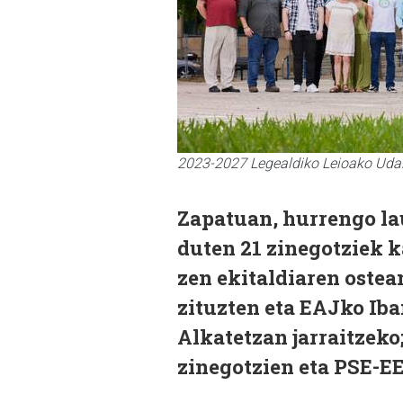
2023-2027 Legealdiko Leioako Uda
Zapatuan, hurrengo la
duten 21 zinegotziek 
zen ekitaldiaren ostea
zituzten eta EAJko Ib
Alkatetzan jarraitzeko;
zinegotzien eta PSE-EE