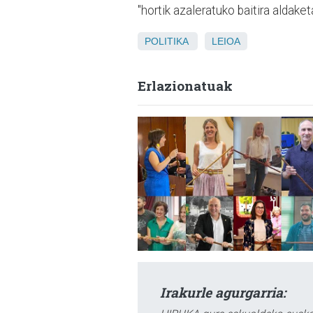
"hortik azaleratuko baitira aldak
POLITIKA
LEIOA
Erlazionatuak
Irakurle agurgarria: