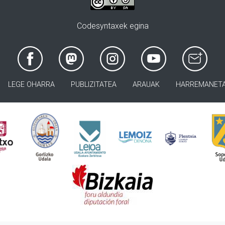
Codesyntaxek egina
LEGE OHARRA
PUBLIZITATEA
ARAUAK
HARREMANET