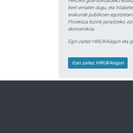
HIRUKA gure eskualdeko euskar
berri ematen dugu, eta hilabet
erakunde publikoen egoitzetan.
Proiektua bizirik jarraitzeko, 
ekonomikoa.
Egin zaitez HIRUKAlagun eta g
Izan zaitez HIRUKAlagun