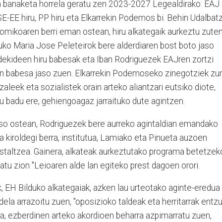
n banaketa horrela geratu zen 2023-2027 Legealdirako: EAJ
PSE-EE hiru, PP hiru eta Elkarrekin Podemos bi. Behin Udalbat
mikoaren berri eman ostean, hiru alkategaik aurkeztu zute
uko Maria Jose Peleteirok bere alderdiaren bost boto jaso
ldekideen hiru babesak eta Iban Rodriguezek EAJren zortzi
ren babesa jaso zuen. Elkarrekin Podemoseko zinegotziek zur
aleek eta sozialistek orain arteko aliantzari eutsiko diote,
tu badu ere, gehiengoagaz jarraituko dute agintzen.
aso ostean, Rodriguezek bere aurreko agintaldian emandako
la kiroldegi berra, institutua, Lamiako eta Pinueta auzoen
taltzea. Gainera, alkateak aurkeztutako programa betetzek
atu zion "Leioaren alde lan egiteko prest dagoen orori.
, EH Bilduko alkategaiak, azken lau urteotako aginte-eredua
dela arrazoitu zuen, "oposizioko taldeak eta herritarrak entz
ra, ezberdinen arteko akordioen beharra azpimarratu zuen,