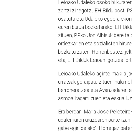
Leioako Udaleko osoko bilkurare
zortzi zinegotzi, EH Bildu bost, 
osatuta eta Udaleko egoera ekono
euren burua bozketarako: EH Bild
zituen, PPko Jon Albisuk bere ta
ordezkarien eta sozialisten hiru
bozkatu zuten. Horrenbestez, jeltz
eta, EH Bilduk Leioan igotzea lor
Leioako Udaleko aginte-makila j
urratsak goraipatu zituen, hala no
berroneratzea eta Avanzadaren es
asmoa iragarri zuen eta eskua luz
Era berean, Maria Jose Peleteirok
udalerriaren arazoaren parte izan 
gabe egin delako". Horregaz bate