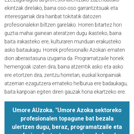
ekintzak direlako, baina oso-oso garrantzitsuak eta
interesgarriak dira hainbat tokitatik datozen
profesionalekin biltzen garelako. Horren bitartez hori
guztia mahai gainean ateratzen dugu ikasteko, baina
baita irakasteko ere, kulturaren munduan erakusteko
asko baitaukagu. Horrek profesionalki Azokari ematen
dion aberastasuna izugarria da. Programatzaile horiek
hemengoak izaten dira, baina atzerritik asko eta asko
ere etortzen dira; zentzu horretan, euskal konpainiak
atzerrian ezagutzera emateko helburua ere badaukagu,
baita kanpoan egiten diren gauzak hona ekartzeko ere.
Umore AUzoka. "
Umore Azoka sektoreko
profesionalen topagune bat bezala
ulertzen dugu, beraz, programatzaile eta