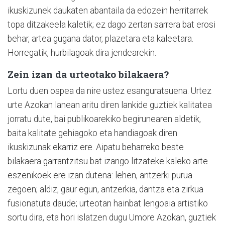
ikuskizunek daukaten abantaila da edozein herritarrek
topa ditzakeela kaletik; ez dago zertan sarrera bat erosi
behar, artea gugana dator, plazetara eta kaleetara.
Horregatik, hurbilagoak dira jendearekin.
Zein izan da urteotako bilakaera?
Lortu duen ospea da nire ustez esanguratsuena. Urtez
urte Azokan lanean aritu diren lankide guztiek kalitatea
jorratu dute, bai publikoarekiko begirunearen aldetik,
baita kalitate gehiagoko eta handiagoak diren
ikuskizunak ekarriz ere. Aipatu beharreko beste
bilakaera garrantzitsu bat izango litzateke kaleko arte
eszenikoek ere izan dutena: lehen, antzerki purua
zegoen; aldiz, gaur egun, antzerkia, dantza eta zirkua
fusionatuta daude; urteotan hainbat lengoaia artistiko
sortu dira, eta hori islatzen dugu Umore Azokan, guztiek