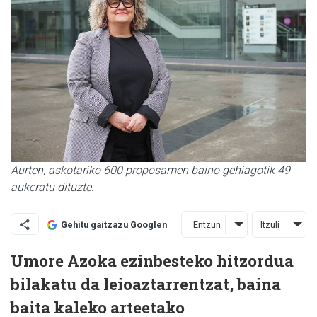
Aurten, askotariko 600 proposamen baino gehiagotik 49
aukeratu dituzte.
Entzun
Itzuli
Gehitu gaitzazu Googlen
Umore Azoka ezinbesteko hitzordua
bilakatu da leioaztarrentzat, baina
baita kaleko arteetako