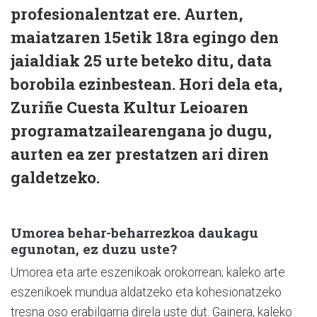
profesionalentzat ere. Aurten,
maiatzaren 15etik 18ra egingo den
jaialdiak 25 urte beteko ditu, data
borobila ezinbestean. Hori dela eta,
Zuriñe Cuesta Kultur Leioaren
programatzailearengana jo dugu,
aurten ea zer prestatzen ari diren
galdetzeko.
Umorea behar-beharrezkoa daukagu
egunotan, ez duzu uste?
Umorea eta arte eszenikoak orokorrean; kaleko arte
eszenikoek mundua aldatzeko eta kohesionatzeko
tresna oso erabilgarria direla uste dut. Gainera, kaleko