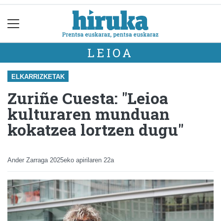
LEIOA
ELKARRIZKETAK
Zuriñe Cuesta: "Leioa
kulturaren munduan
kokatzea lortzen dugu"
Ander Zarraga
2025eko apirilaren 22a