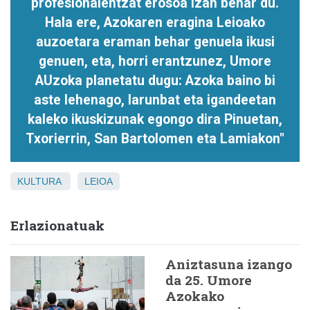
profesionalentzat erosoa izan behar du.
Hala ere, Azokaren eragina Leioako
auzoetara eraman behar genuela ikusi
genuen, eta, horri erantzunez, Umore
AUzoka planetatu dugu: Azoka baino bi
aste lehenago, larunbat eta igandeetan
kaleko ikuskizunak egongo dira Pinuetan,
Txorierrin, San Bartolomen eta Lamiakon"
KULTURA
LEIOA
Erlazionatuak
Aniztasuna izango
da 25. Umore
Azokako