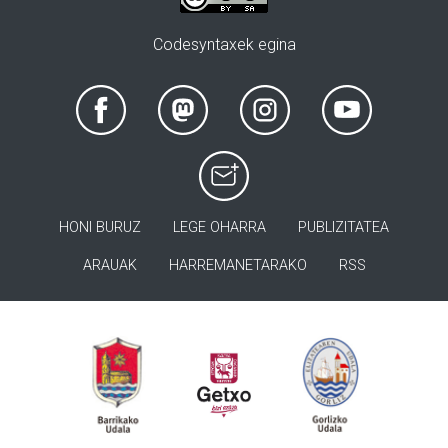
Codesyntaxek egina
HONI BURUZ
LEGE OHARRA
PUBLIZITATEA
ARAUAK
HARREMANETARAKO
RSS