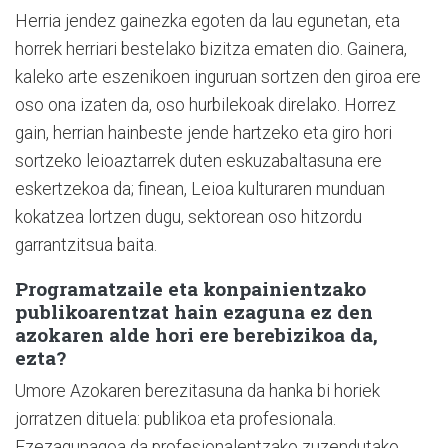
Herria jendez gainezka egoten da lau egunetan, eta
horrek herriari bestelako bizitza ematen dio. Gainera,
kaleko arte eszenikoen inguruan sortzen den giroa ere
oso ona izaten da, oso hurbilekoak direlako. Horrez
gain, herrian hainbeste jende hartzeko eta giro hori
sortzeko leioaztarrek duten eskuzabaltasuna ere
eskertzekoa da; finean, Leioa kulturaren munduan
kokatzea lortzen dugu, sektorean oso hitzordu
garrantzitsua baita.
Programatzaile eta konpainientzako
publikoarentzat hain ezaguna ez den
azokaren alde hori ere berebizikoa da,
ezta?
Umore Azokaren berezitasuna da hanka bi horiek
jorratzen dituela: publikoa eta profesionala.
Ezezagunagoa da profesionalentzako zuzendutako