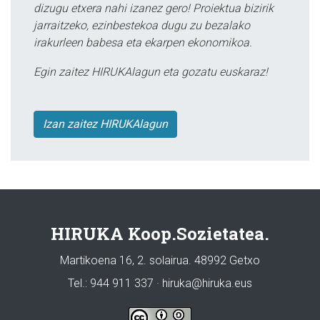
dizugu etxera nahi izanez gero! Proiektua bizirik
jarraitzeko, ezinbestekoa dugu zu bezalako
irakurleen babesa eta ekarpen ekonomikoa.
Egin zaitez HIRUKAlagun eta gozatu euskaraz!
Izan zaitez HIRUKAlagun
HIRUKA Koop.Sozietatea.
Martikoena 16, 2. solairua. 48992 Getxo
Tel.: 944 911 337 · hiruka@hiruka.eus