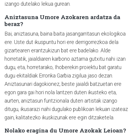
izango dutelako lekua gurean.
Aniztasuna Umore Azokaren ardatza da
beraz?
Bai, aniztasuna, baina baita jasangarritasun ekologikoa
ere. Uste dut ikuspuntu hori ere derrigorrezkoa dela
gizartearen erantzukizun bat ere badelako. Alde
horretatik, jaialdiaren karbono aztarna gutxitu nahi izan
dugu, eta, horretarako, Ihoberekin proiektu bat garatu
dugu ekitaldiak Erronka Garbia zigilua jaso dezan.
Aniztasunari dagokionez, beste jaialdi batzuetan ere
egon gara gai hori nola lantzen duten ikusteko eta,
aurten, aniztasun funtzionala duten artistak izango
ditugu, ikusarazi nahi dugulako publikoan lekuan izateaz
gain, kalitatezko ikuskizunak ere egin ditzaketela.
Nolako eragina du Umore Azokak Leioan?