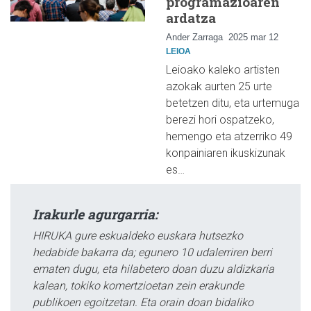
programazioaren
ardatza
Ander Zarraga
2025 mar 12
LEIOA
Leioako kaleko artisten
azokak aurten 25 urte
betetzen ditu, eta urtemuga
berezi hori ospatzeko,
hemengo eta atzerriko 49
konpainiaren ikuskizunak
es…
Irakurle agurgarria:
HIRUKA gure eskualdeko euskara hutsezko
hedabide bakarra da; egunero 10 udalerriren berri
ematen dugu, eta hilabetero doan duzu aldizkaria
kalean, tokiko komertzioetan zein erakunde
publikoen egoitzetan. Eta orain doan bidaliko